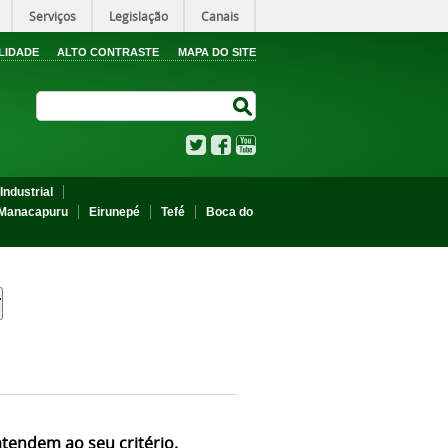
Serviços
Legislação
Canais
LIDADE
ALTO CONTRASTE
MAPA DO SITE
Search Site
Search Site
Twitter
Facebook
YouTube
Industrial
Manacapuru
Eirunepé
Tefé
Boca do
atendem ao seu critério.