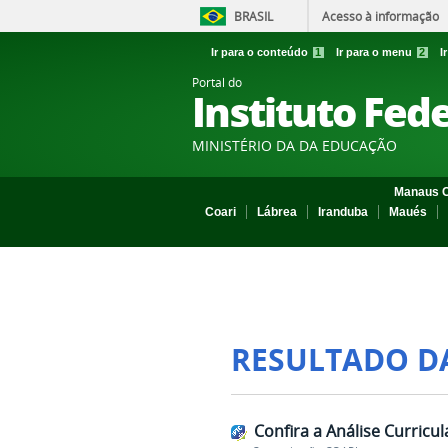
BRASIL
Acesso à informação
Ir para o conteúdo
1
Ir para o menu
2
I
Portal do
Instituto Fed
MINISTÉRIO DA DA EDUCAÇÃO
Manaus C
Coari
Lábrea
Iranduba
Maués
RESULTADO D
Confira a Análise Curric