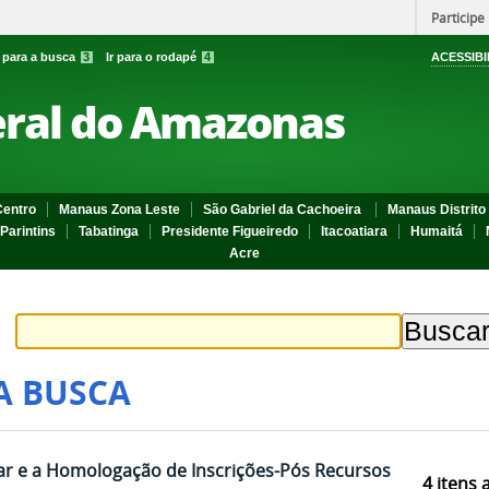
Participe
r para a busca
3
Ir para o rodapé
4
ACESSIBI
eral do Amazonas
entro
Manaus Zona Leste
São Gabriel da Cachoeira
Manaus Distrito 
Parintins
Tabatinga
Presidente Figueiredo
Itacoatiara
Humaitá
Acre
A BUSCA
ular e a Homologação de Inscrições-Pós Recursos
4
itens 