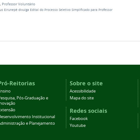
,
Professor Voluntário
s Eirunepé divulga Edital do Processo Seletivo Simplificado para Professor
Pró-Reitorias
Sobre o site
Ensino
Acessibilidade
Pesquisa, Pós-Graduação e
Mapa do site
Inovação
Redes sociais
Extensão
Desenvolvimento Institucional
Facebook
Administração e Planejamento
Youtube