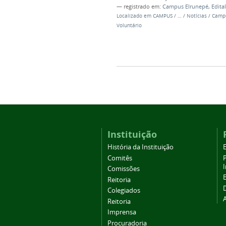
— registrado em:
Campus EIrunepé
,
Edital
Localizado em
CAMPUS
/
…
/
Notícias
/
Campu
Voluntário
Instituição
História da Instituição
Comitês
Comissões
Reitoria
Colegiados
Reitoria
Imprensa
Procuradoria