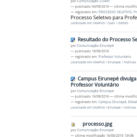
por
Comunicação COARI
—
publicado
04/09/2019
—
última modifi
— registrado em:
PROCESSO SELETIVO
,
Pr
Processo Seletivo para Prof
Localizado em
CAMPUS
/
Coari
/
Editais
Resultado do Processo Se
por
Comunicação-Eirunepé
—
publicado
19/08/2016
— registrado em:
Professor Voluntário
Localizado em
CAMPUS
/
Eirunepe
/
Notícias
Campus Eirunepé divulga E
Professor Voluntário
por
Comunicação-Eirunepé
—
publicado
16/08/2016
—
última modifi
— registrado em:
Campus EIrunepé
,
Edital
Localizado em
CAMPUS
/
Eirunepe
/
Notícias
processo.jpg
por
Comunicação-Eirunepé
—
última modificação
16/08/2016 13h36