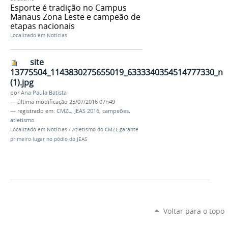
Esporte é tradição no Campus
Manaus Zona Leste e campeão de
etapas nacionais
Localizado em
Notícias
site
13775504_1143830275655019_6333340354514777330_n
(1).jpg
por
Ana Paula Batista
—
última modificação
25/07/2016 07h49
— registrado em:
CMZL
,
JEAS 2016
,
campeões
,
atletismo
Localizado em
Notícias
/
Atletismo do CMZL garante
primeiro lugar no pódio do JEAS
Voltar para o topo