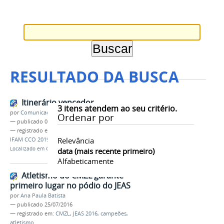
RESULTADO DA BUSCA
Itinerário vencedor
3
itens atendem ao seu critério.
por
Comunicação COARI
Ordenar por
—
publicado
05/06/2019
— registrado em:
POLO IV
,
Xadrez
,
campeões
,
Relevância
IFAM CCO 2019
Localizado em
CAMPUS
/
Coari
/
Notícias
data (mais recente primeiro)
Alfabeticamente
Atletismo do CMZL garante
primeiro lugar no pódio do JEAS
por
Ana Paula Batista
—
publicado
25/07/2016
— registrado em:
CMZL
,
JEAS 2016
,
campeões
,
atletismo