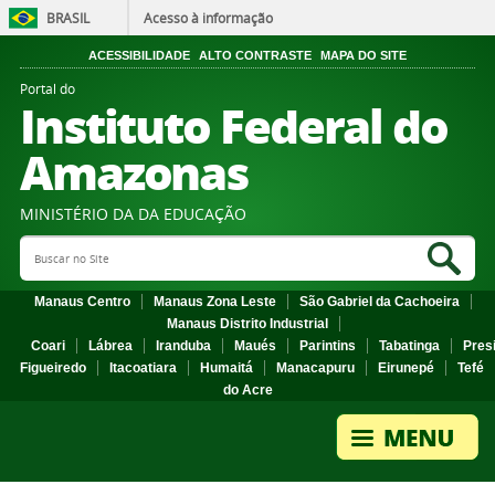
BRASIL
Acesso à informação
ACESSIBILIDADE
ALTO CONTRASTE
MAPA DO SITE
Portal do
Instituto Federal do
Amazonas
MINISTÉRIO DA DA EDUCAÇÃO
Search Site
Sea
Manaus Centro
Manaus Zona Leste
São Gabriel da Cachoeira
Manaus Distrito Industrial
Coari
Lábrea
Iranduba
Maués
Parintins
Tabatinga
Pres
Figueiredo
Itacoatiara
Humaitá
Manacapuru
Eirunepé
Tefé
do Acre