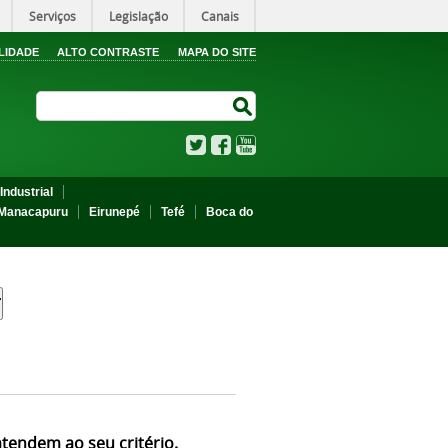
Serviços
Legislação
Canais
LIDADE
ALTO CONTRASTE
MAPA DO SITE
Search Site
Search Site
Twitter
Facebook
YouTube
Industrial
Manacapuru
Eirunepé
Tefé
Boca do
atendem ao seu critério.