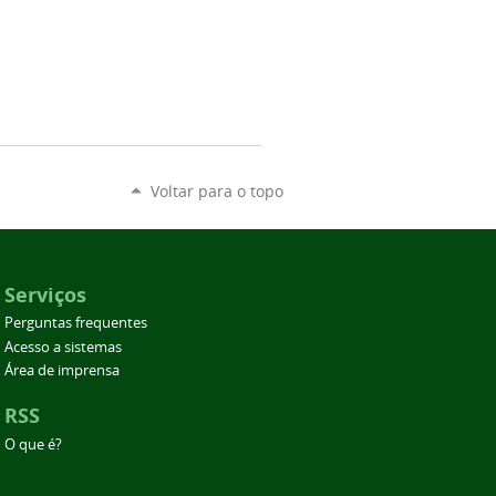
Voltar para o topo
Serviços
Perguntas frequentes
Acesso a sistemas
Área de imprensa
RSS
O que é?