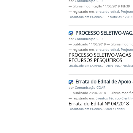
por
Comunicação CPR
—
última modificação
11/06/2019 18h39
— registrado em:
errata do edital
,
Projetos
Localizado em
CAMPUS
/
…
/
Notícias
/
PROC
PROCESSO SELETIVO-VA
por
Comunicação CPR
—
publicado
11/06/2019
—
última modifi
— registrado em:
errata do edital
,
Projetos
PROCESSO SELETIVO-VAGAS
RECURSOS PESQUEIROS
Localizado em
CAMPUS
/
PARINTINS
/
Notícia
Errata do Edital de Apoio
por
Comunicação COARI
—
publicado
23/04/2018
—
última modifi
— registrado em:
Eventos Técnico-Científi
Errata do Edital Nº 04/2018
Localizado em
CAMPUS
/
Coari
/
Editais