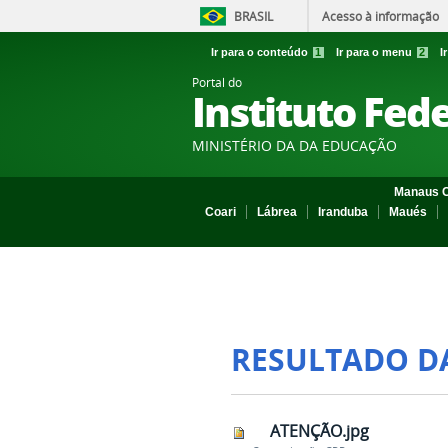
BRASIL
Acesso à informação
Ir para o conteúdo
1
Ir para o menu
2
I
Portal do
Instituto Fed
MINISTÉRIO DA DA EDUCAÇÃO
Manaus C
Coari
Lábrea
Iranduba
Maués
RESULTADO D
ATENÇÃO.jpg