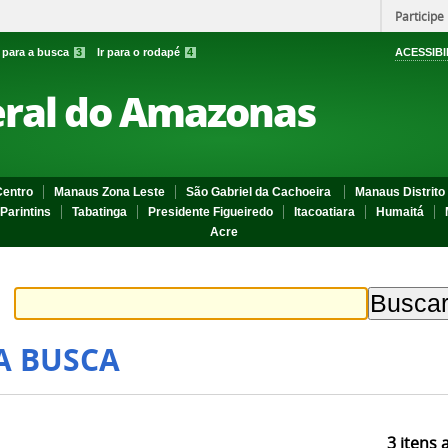
Participe
r para a busca
3
Ir para o rodapé
4
ACESSIBI
eral do Amazonas
entro
Manaus Zona Leste
São Gabriel da Cachoeira
Manaus Distrito 
Parintins
Tabatinga
Presidente Figueiredo
Itacoatiara
Humaitá
Acre
A BUSCA
3
itens 