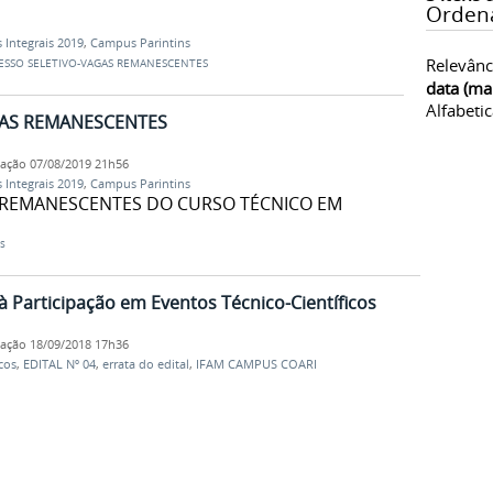
Orden
 Integrais 2019
,
Campus Parintins
Relevânc
ESSO SELETIVO-VAGAS REMANESCENTES
data (ma
Alfabeti
GAS REMANESCENTES
cação
07/08/2019 21h56
 Integrais 2019
,
Campus Parintins
 REMANESCENTES DO CURSO TÉCNICO EM
s
 à Participação em Eventos Técnico-Científicos
cação
18/09/2018 17h36
cos
,
EDITAL Nº 04
,
errata do edital
,
IFAM CAMPUS COARI