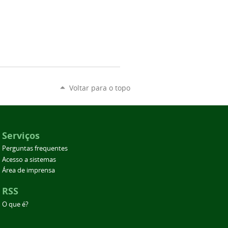
Voltar para o topo
Serviços
Perguntas frequentes
Acesso a sistemas
Área de imprensa
RSS
O que é?