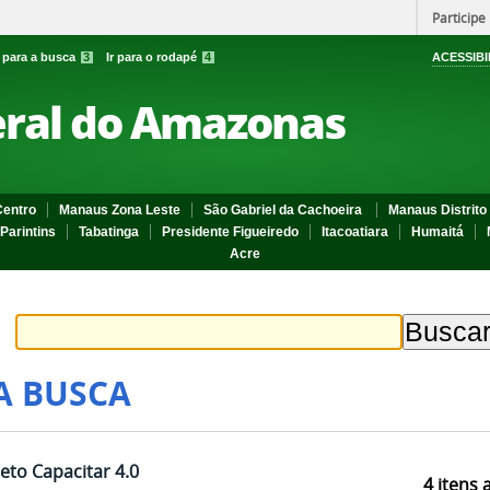
Participe
r para a busca
3
Ir para o rodapé
4
ACESSIBI
eral do Amazonas
entro
Manaus Zona Leste
São Gabriel da Cachoeira
Manaus Distrito 
Parintins
Tabatinga
Presidente Figueiredo
Itacoatiara
Humaitá
Acre
A BUSCA
eto Capacitar 4.0
4
itens 