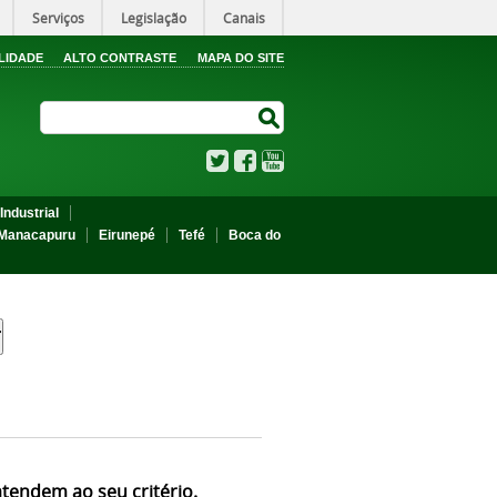
Serviços
Legislação
Canais
LIDADE
ALTO CONTRASTE
MAPA DO SITE
Search Site
Search Site
Twitter
Facebook
YouTube
Industrial
Manacapuru
Eirunepé
Tefé
Boca do
atendem ao seu critério.