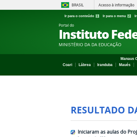
BRASIL
Acesso à informação
Ir para o conteúdo
1
Ir para o menu
2
I
Portal do
Instituto Fed
MINISTÉRIO DA DA EDUCAÇÃO
Manaus C
Coari
Lábrea
Iranduba
Maués
RESULTADO D
Iniciaram as aulas do Proj