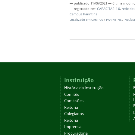
—
publicado
11/06/2021
—
última modifi
— registrado em:
CAPACITAR 4.0
,
rede de
Campus Parintins
Localizado em
CAMPUS
/
PARINTINS
/
Notícia
Instituição
História da Instituição
Comitês
Comissões
Reitoria
Colegiados
Reitoria
Imprensa
Procuradoria