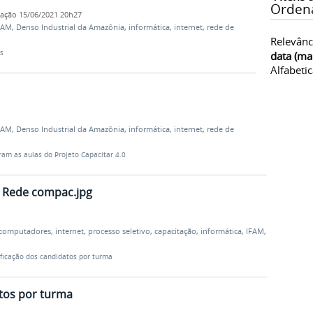
Orden
cação
15/06/2021 20h27
FAM
,
Denso Industrial da Amazônia
,
informática
,
internet
,
rede de
Relevânc
s
data (ma
Alfabeti
FAM
,
Denso Industrial da Amazônia
,
informática
,
internet
,
rede de
aram as aulas do Projeto Capacitar 4.0
 Rede compac.jpg
 computadores
,
internet
,
processo seletivo
,
capacitação
,
informática
,
IFAM
,
ificação dos candidatos por turma
atos por turma