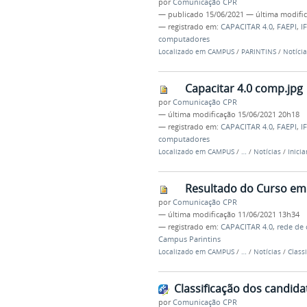
por
Comunicação CPR
—
publicado
15/06/2021
—
última modifi
— registrado em:
CAPACITAR 4.0
,
FAEPI
,
I
computadores
Localizado em
CAMPUS
/
PARINTINS
/
Notícia
Capacitar 4.0 comp.jpg
por
Comunicação CPR
—
última modificação
15/06/2021 20h18
— registrado em:
CAPACITAR 4.0
,
FAEPI
,
I
computadores
Localizado em
CAMPUS
/
…
/
Notícias
/
Inici
Resultado do Curso em
por
Comunicação CPR
—
última modificação
11/06/2021 13h34
— registrado em:
CAPACITAR 4.0
,
rede de
Campus Parintins
Localizado em
CAMPUS
/
…
/
Notícias
/
Class
Classificação dos candid
por
Comunicação CPR