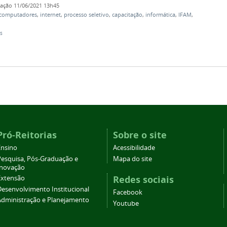
cação
11/06/2021 13h45
 computadores
,
internet
,
processo seletivo
,
capacitação
,
informática
,
IFAM
,
s
Pró-Reitorias
Sobre o site
Ensino
Acessibilidade
Pesquisa, Pós-Graduação e
Mapa do site
Inovação
Redes sociais
Extensão
Desenvolvimento Institucional
Facebook
Administração e Planejamento
Youtube