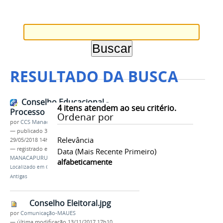
RESULTADO DA BUSCA
Conselho Educacional -
4
itens atendem ao seu critério.
Processo Eleitoral
Ordenar por
por
CCS Manacaouru
—
publicado
30/04/2018
—
última modificação
Relevância
29/05/2018 14h43
— registrado em:
IFAM CAMPUS AVANÇADO
Data (mais Recente Primeiro)
MANACAPURU
,
Conselho Educacional
alfabeticamente
Localizado em
CAMPUS
/
…
/
Notícias
/
Notícias
Antigas
Conselho Eleitoral.jpg
por
Comunicação-MAUES
—
última modificação
13/11/2017 17h10