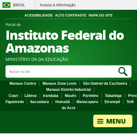
BRASIL
Acesso à informação
ACESSIBILIDADE
ALTO CONTRASTE
MAPA DO SITE
Portal do
Instituto Federal do
Amazonas
MINISTÉRIO DA DA EDUCAÇÃO
Search Site
Sea
Manaus Centro
Manaus Zona Leste
São Gabriel da Cachoeira
Manaus Distrito Industrial
Coari
Lábrea
Iranduba
Maués
Parintins
Tabatinga
Pres
Figueiredo
Itacoatiara
Humaitá
Manacapuru
Eirunepé
Tefé
do Acre