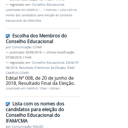
— registrado em:
Conselho Educacional
Localizado em
CAMPUS
/
…
/
Notícias
/
Lista com os
nomes dos candidatos para eleição do Conselho
Educacional do IFAM/CMA
Escolha dos Membros do
Conselho Educacional
por
Comunicação COARI
—
publicado
20/06/2018
—
última modificação
07/08/2018 11h45
— registrado em:
Conselho Educacional
,
Edital Nº
08/2018
,
Resultado Preliminar da Eleição
,
IFAM
CAMPUS COARI
Edital Nº 008, de 20 de junho de
2018, Resultado Final da Eleição.
Localizado em
CAMPUS
/
Coari
/
Editais
Lista com os nomes dos
candidatos para eleição do
Conselho Educacional do
IFAM/CMA
por
Comunicação-MAUES