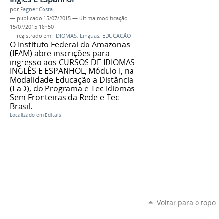
por
Fagner Costa
—
publicado
15/07/2015
—
última modificação
15/07/2015 18h50
— registrado em:
IDIOMAS
,
Linguas
,
EDUCAÇÃO
O Instituto Federal do Amazonas
(IFAM) abre inscrições para
ingresso aos CURSOS DE IDIOMAS
INGLÊS E ESPANHOL, Módulo I, na
Modalidade Educação a Distância
(EaD), do Programa e-Tec Idiomas
Sem Fronteiras da Rede e-Tec
Brasil.
Localizado em
Editais
Voltar para o topo