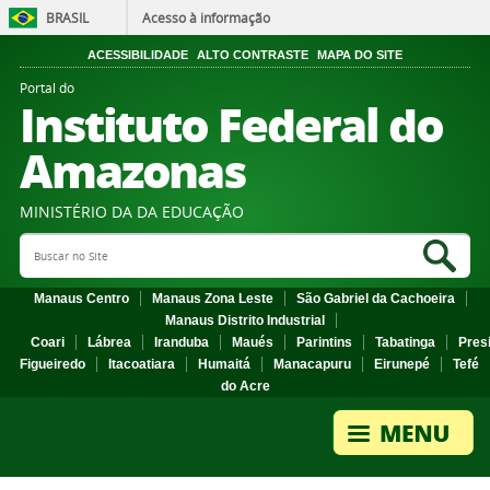
BRASIL
Acesso à informação
ACESSIBILIDADE
ALTO CONTRASTE
MAPA DO SITE
Portal do
Instituto Federal do
Amazonas
MINISTÉRIO DA DA EDUCAÇÃO
Search Site
Sea
Manaus Centro
Manaus Zona Leste
São Gabriel da Cachoeira
Manaus Distrito Industrial
Coari
Lábrea
Iranduba
Maués
Parintins
Tabatinga
Pres
Figueiredo
Itacoatiara
Humaitá
Manacapuru
Eirunepé
Tefé
do Acre