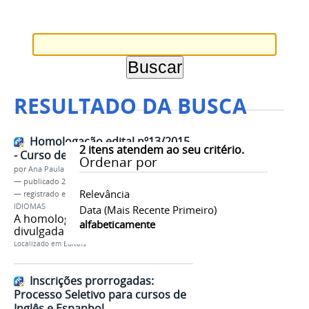
RESULTADO DA BUSCA
Homologação edital nº13/2015
2
itens atendem ao seu critério.
- Curso de idiomas EaD
Ordenar por
por
Ana Paula Batista
—
publicado
27/07/2015
Relevância
— registrado em:
Edital nº13/2015
,
EaD
,
PROEN
,
IDIOMAS
Data (mais Recente Primeiro)
A homologação final será
alfabeticamente
divulgada dia 29 de julho.
Localizado em
Editais
Inscrições prorrogadas:
Processo Seletivo para cursos de
Inglês e Espanhol