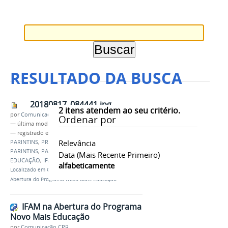
RESULTADO DA BUSCA
20180817_084441.jpg
2
itens atendem ao seu critério.
por
Comunicação CPR
Ordenar por
—
última modificação
21/08/2018 15h28
— registrado em:
Campus Parintins
,
IFAM
Relevância
PARINTINS
,
PREFEITURA MUNICIPAL DE
PARINTINS
,
PARINTINS
,
PROGRAMA NOVO MAIS
Data (mais Recente Primeiro)
EDUCAÇÃO
,
IFAM
,
CAMPUS
alfabeticamente
Localizado em
CAMPUS
/
…
/
Notícias
/
IFAM na
Abertura do Programa Novo Mais Educação
IFAM na Abertura do Programa
Novo Mais Educação
por
Comunicação CPR