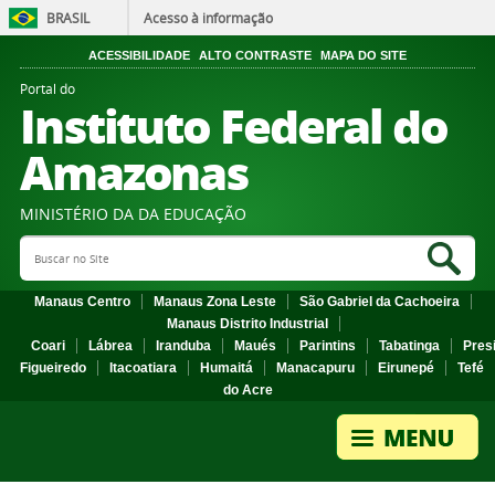
BRASIL
Acesso à informação
ACESSIBILIDADE
ALTO CONTRASTE
MAPA DO SITE
Portal do
Instituto Federal do
Amazonas
MINISTÉRIO DA DA EDUCAÇÃO
Search Site
Sea
Manaus Centro
Manaus Zona Leste
São Gabriel da Cachoeira
Manaus Distrito Industrial
Coari
Lábrea
Iranduba
Maués
Parintins
Tabatinga
Pres
Figueiredo
Itacoatiara
Humaitá
Manacapuru
Eirunepé
Tefé
do Acre