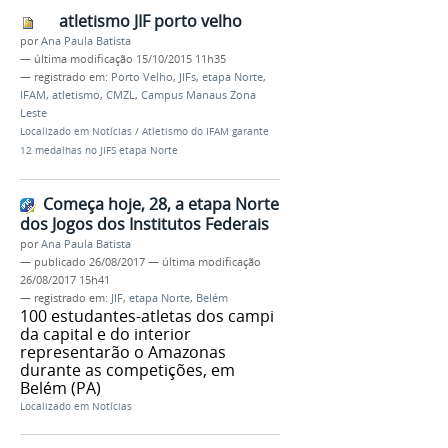
atletismo JIF porto velho
por
Ana Paula Batista
—
última modificação
15/10/2015 11h35
— registrado em:
Porto Velho
,
JIFs
,
etapa Norte
,
IFAM
,
atletismo
,
CMZL
,
Campus Manaus Zona
Leste
Localizado em
Notícias
/
Atletismo do IFAM garante
12 medalhas no JIFS etapa Norte
Começa hoje, 28, a etapa Norte
dos Jogos dos Institutos Federais
por
Ana Paula Batista
—
publicado
26/08/2017
—
última modificação
26/08/2017 15h41
— registrado em:
JIF
,
etapa Norte
,
Belém
100 estudantes-atletas dos campi
da capital e do interior
representarão o Amazonas
durante as competições, em
Belém (PA)
Localizado em
Notícias