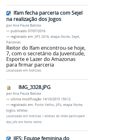
Ifam fecha parceria com Sejel
na realização dos Jogos
por
Ana Paula Batista
—
publicado
07/07/2016
— registrado em:
JIFS 2016
,
etapa Norte
,
Sejel
,
Parcerias
Reitor do Ifam encontrou-se hoje,
7, com o secretário da Juventude,
Esporte e Lazer do Amazonas
para firmar parceria
Localizado em
Notícias
IMG_3328.JPG
por
Ana Paula Batista
—
última modificação
14/10/2015 15h12
— registrado em:
Porto Velho
,
JIFs
,
etapa Norte
,
Jogos
,
atletas
Localizado em
Notícias
/
Atletas do IFAM participam
dos JIFs em Porto Velho
JIFS: Equipe feminina do