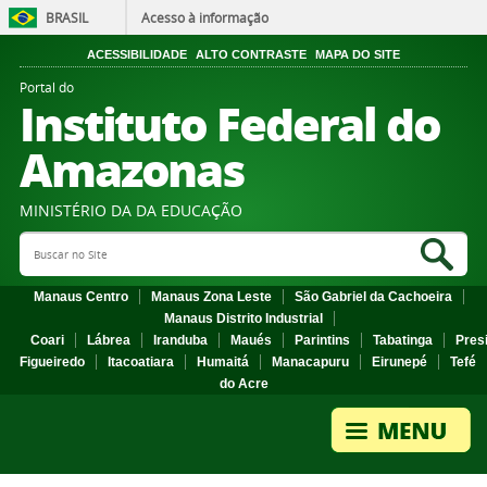
BRASIL
Acesso à informação
ACESSIBILIDADE
ALTO CONTRASTE
MAPA DO SITE
Portal do
Instituto Federal do
Amazonas
MINISTÉRIO DA DA EDUCAÇÃO
Search Site
Sea
Manaus Centro
Manaus Zona Leste
São Gabriel da Cachoeira
Manaus Distrito Industrial
Coari
Lábrea
Iranduba
Maués
Parintins
Tabatinga
Pres
Figueiredo
Itacoatiara
Humaitá
Manacapuru
Eirunepé
Tefé
do Acre