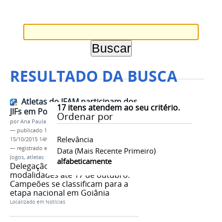
RESULTADO DA BUSCA
Atletas do IFAM participam dos
17
itens atendem ao seu critério.
JIFs em Porto Velho
Ordenar por
por
Ana Paula Batista
—
publicado
14/10/2015
—
última modificação
Relevância
15/10/2015 14h33
— registrado em:
Porto Velho
,
JIFs
,
etapa Norte
,
Data (mais Recente Primeiro)
Jogos
,
atletas
alfabeticamente
Delegação do IFAM disputa oito
modalidades até 17 de outubro.
Campeões se classificam para a
etapa nacional em Goiânia
Localizado em
Notícias