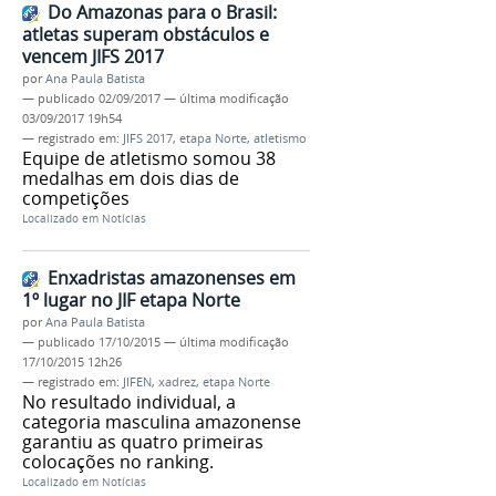
Do Amazonas para o Brasil:
atletas superam obstáculos e
vencem JIFS 2017
por
Ana Paula Batista
—
publicado
02/09/2017
—
última modificação
03/09/2017 19h54
— registrado em:
JIFS 2017
,
etapa Norte
,
atletismo
Equipe de atletismo somou 38
medalhas em dois dias de
competições
Localizado em
Notícias
Enxadristas amazonenses em
1º lugar no JIF etapa Norte
por
Ana Paula Batista
—
publicado
17/10/2015
—
última modificação
17/10/2015 12h26
— registrado em:
JIFEN
,
xadrez
,
etapa Norte
No resultado individual, a
categoria masculina amazonense
garantiu as quatro primeiras
colocações no ranking.
Localizado em
Notícias