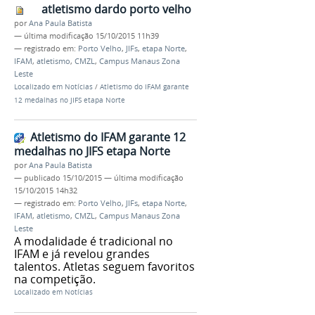
atletismo dardo porto velho
por
Ana Paula Batista
—
última modificação
15/10/2015 11h39
— registrado em:
Porto Velho
,
JIFs
,
etapa Norte
,
IFAM
,
atletismo
,
CMZL
,
Campus Manaus Zona
Leste
Localizado em
Notícias
/
Atletismo do IFAM garante
12 medalhas no JIFS etapa Norte
Atletismo do IFAM garante 12
medalhas no JIFS etapa Norte
por
Ana Paula Batista
—
publicado
15/10/2015
—
última modificação
15/10/2015 14h32
— registrado em:
Porto Velho
,
JIFs
,
etapa Norte
,
IFAM
,
atletismo
,
CMZL
,
Campus Manaus Zona
Leste
A modalidade é tradicional no
IFAM e já revelou grandes
talentos. Atletas seguem favoritos
na competição.
Localizado em
Notícias