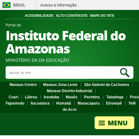
BRASIL
Acesso à informação
ACESSIBILIDADE
ALTO CONTRASTE
MAPA DO SITE
Portal do
Instituto Federal do
Amazonas
MINISTÉRIO DA DA EDUCAÇÃO
Search Site
Sea
Manaus Centro
Manaus Zona Leste
São Gabriel da Cachoeira
Manaus Distrito Industrial
Coari
Lábrea
Iranduba
Maués
Parintins
Tabatinga
Pres
Figueiredo
Itacoatiara
Humaitá
Manacapuru
Eirunepé
Tefé
do Acre