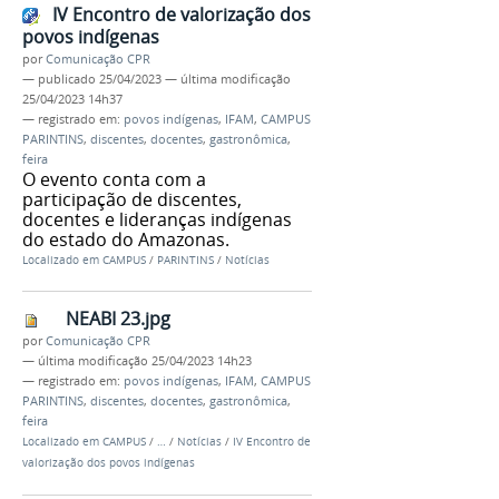
IV Encontro de valorização dos
povos indígenas
por
Comunicação CPR
—
publicado
25/04/2023
—
última modificação
25/04/2023 14h37
— registrado em:
povos indígenas
,
IFAM
,
CAMPUS
PARINTINS
,
discentes
,
docentes
,
gastronômica
,
feira
O evento conta com a
participação de discentes,
docentes e lideranças indígenas
do estado do Amazonas.
Localizado em
CAMPUS
/
PARINTINS
/
Notícias
NEABI 23.jpg
por
Comunicação CPR
—
última modificação
25/04/2023 14h23
— registrado em:
povos indígenas
,
IFAM
,
CAMPUS
PARINTINS
,
discentes
,
docentes
,
gastronômica
,
feira
Localizado em
CAMPUS
/
…
/
Notícias
/
IV Encontro de
valorização dos povos indígenas