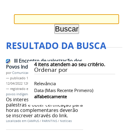
RESULTADO DA BUSCA
III Encontro de valorização dos
4
itens atendem ao seu critério.
Povos Indígenas - inscrições
Ordenar por
por
Comunicação CPR
—
publicado
12/04/2022
—
última modificação
Relevância
12/04/2022 12h52
— registrado em:
neabi
,
IFAM
,
campus Parintins
,
Data (mais Recente Primeiro)
povos indígenas
,
valorização
,
discentes
,
palestras
alfabeticamente
Os interessados em participar das
palestras e obter certificação para
horas complementares deverão
se inscrever através do link.
Localizado em
CAMPUS
/
PARINTINS
/
Notícias