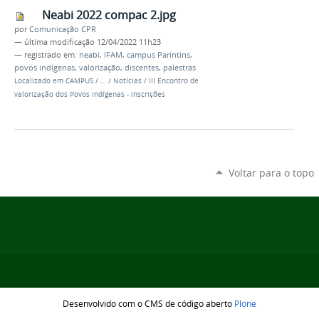
Neabi 2022 compac 2.jpg
por
Comunicação CPR
—
última modificação
12/04/2022 11h23
— registrado em:
neabi
,
IFAM
,
campus Parintins
,
povos indígenas
,
valorização
,
discentes
,
palestras
Localizado em
CAMPUS
/
…
/
Notícias
/
III Encontro de
valorização dos Povos Indígenas - inscrições
Voltar para o topo
Desenvolvido com o CMS de código aberto
Plone