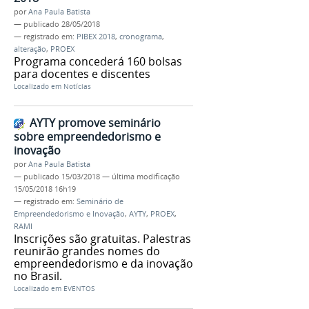
por
Ana Paula Batista
—
publicado
28/05/2018
— registrado em:
PIBEX 2018
,
cronograma
,
alteração
,
PROEX
Programa concederá 160 bolsas
para docentes e discentes
Localizado em
Notícias
AYTY promove seminário
sobre empreendedorismo e
inovação
por
Ana Paula Batista
—
publicado
15/03/2018
—
última modificação
15/05/2018 16h19
— registrado em:
Seminário de
Empreendedorismo e Inovação
,
AYTY
,
PROEX
,
RAMI
Inscrições são gratuitas. Palestras
reunirão grandes nomes do
empreendedorismo e da inovação
no Brasil.
Localizado em
EVENTOS