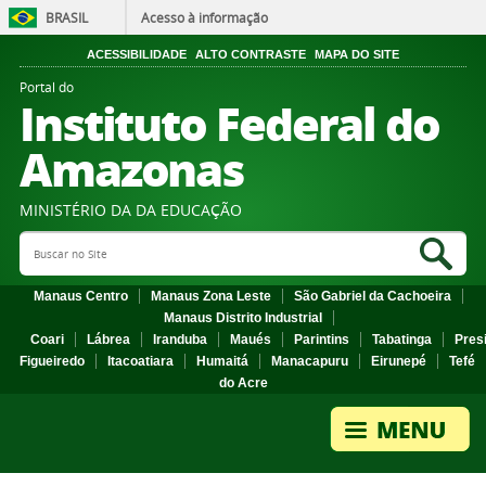
BRASIL
Acesso à informação
ACESSIBILIDADE
ALTO CONTRASTE
MAPA DO SITE
Portal do
Instituto Federal do
Amazonas
MINISTÉRIO DA DA EDUCAÇÃO
Search Site
Sea
Manaus Centro
Manaus Zona Leste
São Gabriel da Cachoeira
Manaus Distrito Industrial
Coari
Lábrea
Iranduba
Maués
Parintins
Tabatinga
Pres
Figueiredo
Itacoatiara
Humaitá
Manacapuru
Eirunepé
Tefé
do Acre