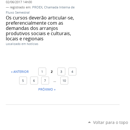
02/06/2017 14h00
— registrado em:
PROEX
,
Chamada Interna de
Fluxo Semestral
Os cursos deverão articular-se,
preferencialmente com as
demandas dos arranjos
produtivos sociais e culturais,
locais e regionais
Localizado em
Notícias
« ANTERIOR
1
2
3
4
5
6
7
...
10
PRÓXIMO »
Voltar para o topo