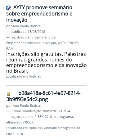
AYTY promove seminário
sobre empreendedorismo e
inovação
por
Ana Paula Batista
—
publicado
15/03/2018
— registrado em:
Seminário de
Empreendedorismo e Inovação
,
AYTY
,
PROEX
,
RAMI
Inscrições são gratuitas. Palestras
reunirão grandes nomes do
empreendedorismo e da inovação
no Brasil.
Localizado em
Notícias
b98a418a-8c61-4e97-8214-
3b9ff93e5dc2.png
por
Ana Paula Batista
—
última modificação
28/05/2018 15h24
— registrado em:
PIBEX 2018
,
cronograma
,
alteração
,
PROEX
Localizado em
Notícias
/
Alterado cronograma do
PIBEX 2018