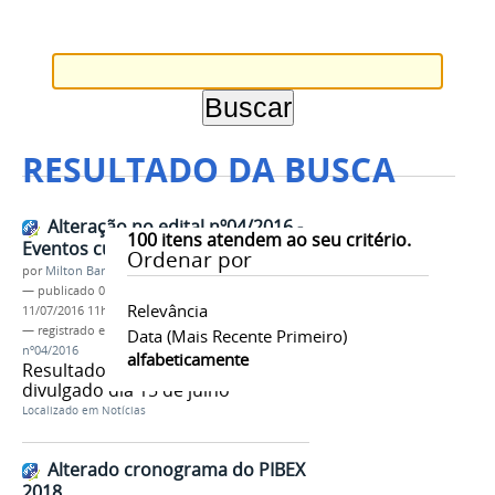
RESULTADO DA BUSCA
Alteração no edital nº04/2016 -
100
itens atendem ao seu critério.
Eventos culturais de extensão
Ordenar por
por
Milton Barros
—
publicado
09/06/2016
—
última modificação
Relevância
11/07/2016 11h38
— registrado em:
PROEX
,
Eventos
,
Edital
Data (mais Recente Primeiro)
nº04/2016
alfabeticamente
Resultado preliminar será
divulgado dia 15 de julho
Localizado em
Notícias
Alterado cronograma do PIBEX
2018