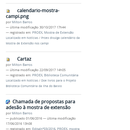
calendario-mostra-
campi.png
por
Milton Barros
—
última modificação
30/10/2017 17h44
— registrado em:
PROEX
,
Mostra de Extensão
Localizado em
Notícias
/
Proex divulga calendário da
Mostra de Extensão nos campi
Cartaz
por
Milton Barros
—
última modificação
22/09/2017 14h05
— registrado em:
PROEX
,
Biblioteca Comunitária
Localizado em
Notícias
/
Doe livros para o Projeto
Biblioteca Comunitária da Ilha do Baixio
Chamada de propostas para
adesão à mostra de extensão
por
Milton Barros
—
publicado
01/06/2016
—
última modificação
17/06/2016 13h08
— registrado em:
Editalnº03/2016
,
PROEX
,
mostra