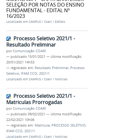
SELEÇÃO POR NOTAS DO ENSINO
FUNDAMENTAL - EDITAL Nº
16/2023
Localizado em
CAMPUS
/
Coari
/
Editais
Processo Seletivo 2021/1 -
Resultado Preliminar
por
Comunicação COARI
—
publicado
15/01/2021
—
última modificação
20/01/2021 14h53
— registrado em:
Resultado Preliminar
,
Processo
Seletivo
,
IFAM CCO
,
2021/1
Localizado em
CAMPUS
/
Coari
/
Notícias
Processo Seletivo 2021/1 -
Matriculas Prorrogadas
por
Comunicação COARI
—
publicado
09/02/2021
—
última modificação
22/02/2021 10h06
— registrado em:
Matrícula
,
PROCESSO SELETIVO
,
IFAM CCO
,
2021/1
Localizado em
CAMPUS
/
Coari
/
Notícias