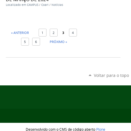
Localizado em
CAMPUS
/
Coari
/
Notícias
« ANTERIOR
1
2
3
4
5
6
PRÓXIMO »
Voltar para o topo
Desenvolvido com o CMS de código aberto
Plone