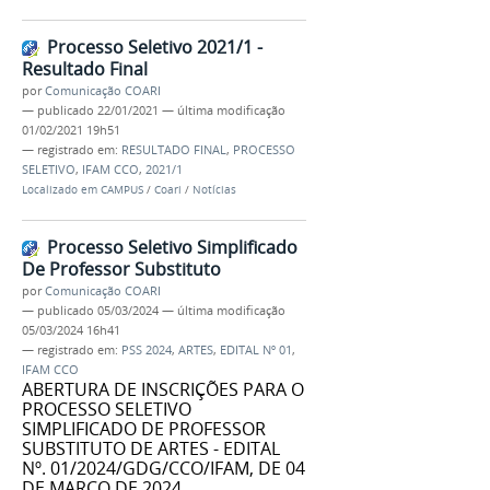
Processo Seletivo 2021/1 -
Resultado Final
por
Comunicação COARI
—
publicado
22/01/2021
—
última modificação
01/02/2021 19h51
— registrado em:
RESULTADO FINAL
,
PROCESSO
SELETIVO
,
IFAM CCO
,
2021/1
Localizado em
CAMPUS
/
Coari
/
Notícias
Processo Seletivo Simplificado
De Professor Substituto
por
Comunicação COARI
—
publicado
05/03/2024
—
última modificação
05/03/2024 16h41
— registrado em:
PSS 2024
,
ARTES
,
EDITAL Nº 01
,
IFAM CCO
ABERTURA DE INSCRIÇÕES PARA O
PROCESSO SELETIVO
SIMPLIFICADO DE PROFESSOR
SUBSTITUTO DE ARTES - EDITAL
Nº. 01/2024/GDG/CCO/IFAM, DE 04
DE MARÇO DE 2024