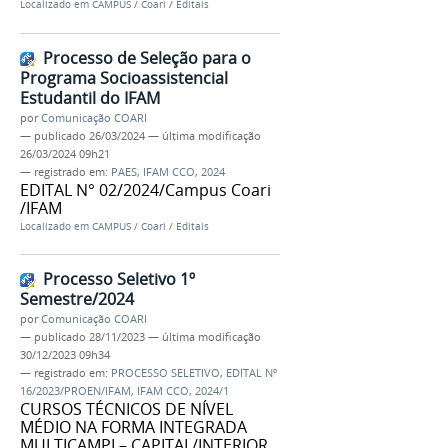
Localizado em
CAMPUS
/
Coari
/
Editais
Processo de Seleção para o
Programa Socioassistencial
Estudantil do IFAM
por
Comunicação COARI
—
publicado
26/03/2024
—
última modificação
26/03/2024 09h21
— registrado em:
PAES
,
IFAM CCO
,
2024
EDITAL N° 02/2024/Campus Coari
/IFAM
Localizado em
CAMPUS
/
Coari
/
Editais
Processo Seletivo 1º
Semestre/2024
por
Comunicação COARI
—
publicado
28/11/2023
—
última modificação
30/12/2023 09h34
— registrado em:
PROCESSO SELETIVO
,
EDITAL Nº
16/2023/PROEN/IFAM
,
IFAM CCO
,
2024/1
CURSOS TÉCNICOS DE NÍVEL
MÉDIO NA FORMA INTEGRADA
MULTICAMPI – CAPITAL/INTERIOR