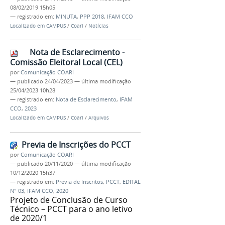
08/02/2019 15h05
— registrado em:
MINUTA
,
PPP 2018
,
IFAM CCO
Localizado em
CAMPUS
/
Coari
/
Notícias
Nota de Esclarecimento -
Comissão Eleitoral Local (CEL)
por
Comunicação COARI
—
publicado
24/04/2023
—
última modificação
25/04/2023 10h28
— registrado em:
Nota de Esclarecimento
,
IFAM
CCO
,
2023
Localizado em
CAMPUS
/
Coari
/
Arquivos
Previa de Inscrições do PCCT
por
Comunicação COARI
—
publicado
20/11/2020
—
última modificação
10/12/2020 15h37
— registrado em:
Previa de Inscritos
,
PCCT
,
EDITAL
N° 03
,
IFAM CCO
,
2020
Projeto de Conclusão de Curso
Técnico – PCCT para o ano letivo
de 2020/1