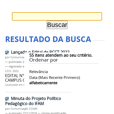
RESULTADO DA BUSCA
Lançado o Edital de PCCT 2022
55
itens atendem ao seu critério.
por
Comunicação COARI
Ordenar por
—
publicado
29/03/2022
— registrado em:
EDITAL N° 01/DEPE
,
PCCT
,
IFAM
Relevância
CCO
,
2022
EDITAL N° 01/DEPE/2022 -
Data (mais Recente Primeiro)
CAMPUS COARI/IFAM
alfabeticamente
Localizado em
CAMPUS
/
Coari
/
Editais
Minuta do Projeto Político
Pedagógico do IFAM
por
Comunicação COARI
—
publicado
27/11/2018
—
última modificação