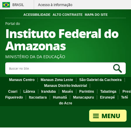
BRASIL
Acesso à informação
ACESSIBILIDADE
ALTO CONTRASTE
MAPA DO SITE
Portal do
Instituto Federal do
Amazonas
MINISTÉRIO DA DA EDUCAÇÃO
Search Site
Sea
Manaus Centro
Manaus Zona Leste
São Gabriel da Cachoeira
Manaus Distrito Industrial
Coari
Lábrea
Iranduba
Maués
Parintins
Tabatinga
Pres
Figueiredo
Itacoatiara
Humaitá
Manacapuru
Eirunepé
Tefé
do Acre