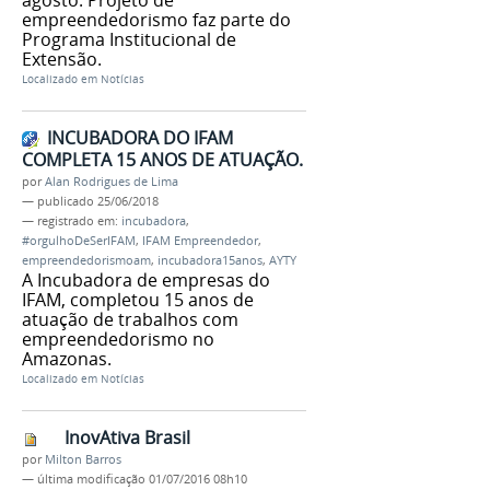
agosto. Projeto de
empreendedorismo faz parte do
Programa Institucional de
Extensão.
Localizado em
Notícias
INCUBADORA DO IFAM
COMPLETA 15 ANOS DE ATUAÇÃO.
por
Alan Rodrigues de Lima
—
publicado
25/06/2018
— registrado em:
incubadora
,
#orgulhoDeSerIFAM
,
IFAM Empreendedor
,
empreendedorismoam
,
incubadora15anos
,
AYTY
A Incubadora de empresas do
IFAM, completou 15 anos de
atuação de trabalhos com
empreendedorismo no
Amazonas.
Localizado em
Notícias
InovAtiva Brasil
por
Milton Barros
—
última modificação
01/07/2016 08h10