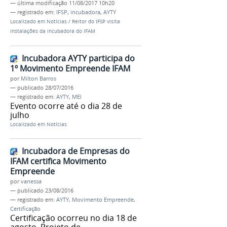
—
última modificação
11/08/2017 10h20
— registrado em:
IFSP
,
incubadora
,
AYTY
Localizado em
Notícias
/
Reitor do IFSP visita
instalações da incubadora do IFAM
Incubadora AYTY participa do
1º Movimento Empreende IFAM
por
Milton Barros
—
publicado
28/07/2016
— registrado em:
AYTY
,
MEI
Evento ocorre até o dia 28 de
julho
Localizado em
Notícias
Incubadora de Empresas do
IFAM certifica Movimento
Empreende
por
vanessa
—
publicado
23/08/2016
— registrado em:
AYTY
,
Movimento Empreende
,
Certificação
Certificação ocorreu no dia 18 de