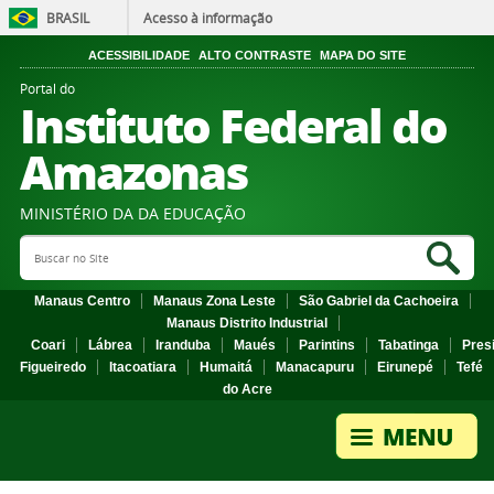
BRASIL
Acesso à informação
ACESSIBILIDADE
ALTO CONTRASTE
MAPA DO SITE
Portal do
Instituto Federal do
Amazonas
MINISTÉRIO DA DA EDUCAÇÃO
Search Site
Sea
Manaus Centro
Manaus Zona Leste
São Gabriel da Cachoeira
Manaus Distrito Industrial
Coari
Lábrea
Iranduba
Maués
Parintins
Tabatinga
Pres
Figueiredo
Itacoatiara
Humaitá
Manacapuru
Eirunepé
Tefé
do Acre