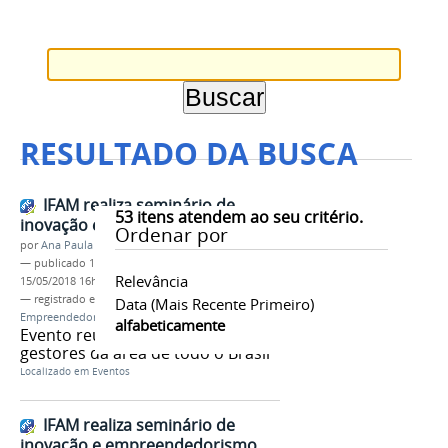
RESULTADO DA BUSCA
IFAM realiza seminário de
53
itens atendem ao seu critério.
inovação e empreendedorismo
Ordenar por
por
Ana Paula Batista
—
publicado
18/04/2018
—
última modificação
Relevância
15/05/2018 16h00
— registrado em:
RAMI
,
Seminário de
Data (mais Recente Primeiro)
Empreendedorismo e Inovação
,
PROEX
,
AYTY
alfabeticamente
Evento reuniu importantes
gestores da área de todo o Brasil
Localizado em
Eventos
IFAM realiza seminário de
inovação e empreendedorismo