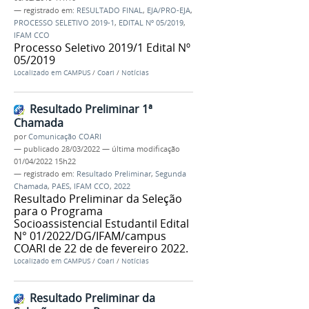
— registrado em:
RESULTADO FINAL
,
EJA/PRO-EJA
,
PROCESSO SELETIVO 2019-1
,
EDITAL Nº 05/2019
,
IFAM CCO
Processo Seletivo 2019/1 Edital Nº
05/2019
Localizado em
CAMPUS
/
Coari
/
Notícias
Resultado Preliminar 1ª
Chamada
por
Comunicação COARI
—
publicado
28/03/2022
—
última modificação
01/04/2022 15h22
— registrado em:
Resultado Preliminar
,
Segunda
Chamada
,
PAES
,
IFAM CCO
,
2022
Resultado Preliminar da Seleção
para o Programa
Socioassistencial Estudantil Edital
N° 01/2022/DG/IFAM/campus
COARI de 22 de de fevereiro 2022.
Localizado em
CAMPUS
/
Coari
/
Notícias
Resultado Preliminar da