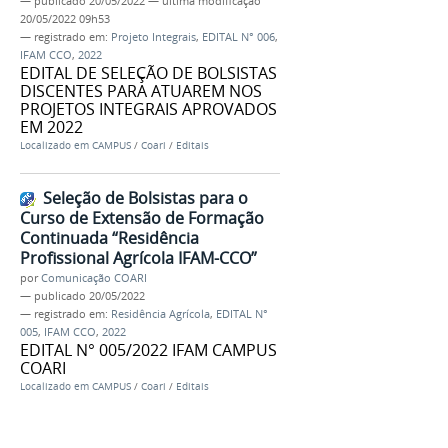
—
publicado
20/05/2022
—
última modificação
20/05/2022 09h53
— registrado em:
Projeto Integrais
,
EDITAL N° 006
,
IFAM CCO
,
2022
EDITAL DE SELEÇÃO DE BOLSISTAS
DISCENTES PARA ATUAREM NOS
PROJETOS INTEGRAIS APROVADOS
EM 2022
Localizado em
CAMPUS
/
Coari
/
Editais
Seleção de Bolsistas para o
Curso de Extensão de Formação
Continuada “Residência
Profissional Agrícola IFAM-CCO”
por
Comunicação COARI
—
publicado
20/05/2022
— registrado em:
Residência Agrícola
,
EDITAL N°
005
,
IFAM CCO
,
2022
EDITAL N° 005/2022 IFAM CAMPUS
COARI
Localizado em
CAMPUS
/
Coari
/
Editais