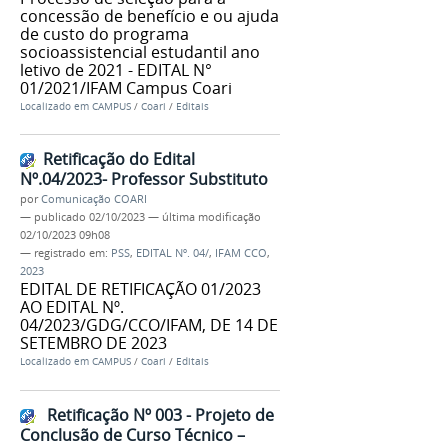
concessão de benefício e ou ajuda
de custo do programa
socioassistencial estudantil ano
letivo de 2021 - EDITAL N°
01/2021/IFAM Campus Coari
Localizado em
CAMPUS
/
Coari
/
Editais
Retificação do Edital
Nº.04/2023- Professor Substituto
por
Comunicação COARI
—
publicado
02/10/2023
—
última modificação
02/10/2023 09h08
— registrado em:
PSS
,
EDITAL Nº. 04/
,
IFAM CCO
,
2023
EDITAL DE RETIFICAÇÃO 01/2023
AO EDITAL Nº.
04/2023/GDG/CCO/IFAM, DE 14 DE
SETEMBRO DE 2023
Localizado em
CAMPUS
/
Coari
/
Editais
Retificação Nº 003 - Projeto de
Conclusão de Curso Técnico –