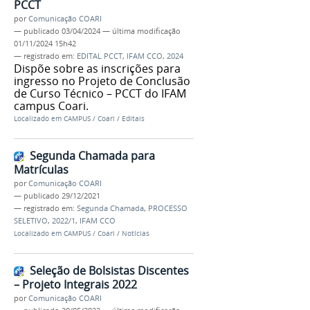
PCCT
por
Comunicação COARI
—
publicado
03/04/2024
—
última modificação
01/11/2024 15h42
— registrado em:
EDITAL PCCT
,
IFAM CCO
,
2024
Dispõe sobre as inscrições para
ingresso no Projeto de Conclusão
de Curso Técnico – PCCT do IFAM
campus Coari.
Localizado em
CAMPUS
/
Coari
/
Editais
Segunda Chamada para
Matrículas
por
Comunicação COARI
—
publicado
29/12/2021
— registrado em:
Segunda Chamada
,
PROCESSO
SELETIVO
,
2022/1
,
IFAM CCO
Localizado em
CAMPUS
/
Coari
/
Notícias
Seleção de Bolsistas Discentes
– Projeto Integrais 2022
por
Comunicação COARI