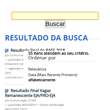
RESULTADO DA BUSCA
Resultado Final do PAES 2018
55
itens atendem ao seu critério.
por
Comunicação COARI
Ordenar por
—
publicado
02/04/2018
—
última modificação
07/04/2018 10h14
Relevância
— registrado em:
PAES
,
EDITAL Nº 01
,
IFAM CCO
,
2018
Data (mais Recente Primeiro)
Localizado em
CAMPUS
/
Coari
/
Editais
alfabeticamente
Resultado Final Vagas
Remanescente EJA/PRO-EJA
por
Comunicação COARI
—
publicado
06/02/2019
—
última modificação
08/02/2019 17h10