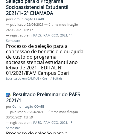
Seleção para o Programa
Socioassistencial Estudantil
2021/1- 2ª CHAMADA
por
Comunicação COARI
—
publicado
22/04/2021
—
última modificação
24/06/2021 16h17
— registrado em:
PAES
,
IFAM CCO
,
2021
,
1º
Semestre
Processo de seleção para a
concessão de benefício e ou ajuda
de custo do programa
socioassistencial estudantil ano
letivo de 2021 - EDITAL N°
01/2021/IFAM Campus Coari
Localizado em
CAMPUS
/
Coari
/
Editais
Resultado Preliminar do PAES
2021/1
por
Comunicação COARI
—
publicado
22/04/2021
—
última modificação
30/06/2021 13h59
— registrado em:
PAES
,
IFAM CCO
,
2021
,
1º
Semestre
Processo de seleção para a