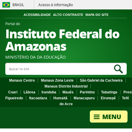
BRASIL
Acesso à informação
ACESSIBILIDADE
ALTO CONTRASTE
MAPA DO SITE
Portal do
Instituto Federal do
Amazonas
MINISTÉRIO DA DA EDUCAÇÃO
Search Site
Sea
Manaus Centro
Manaus Zona Leste
São Gabriel da Cachoeira
Manaus Distrito Industrial
Coari
Lábrea
Iranduba
Maués
Parintins
Tabatinga
Pres
Figueiredo
Itacoatiara
Humaitá
Manacapuru
Eirunepé
Tefé
do Acre