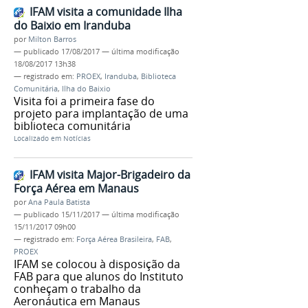
IFAM visita a comunidade Ilha
do Baixio em Iranduba
por
Milton Barros
—
publicado
17/08/2017
—
última modificação
18/08/2017 13h38
— registrado em:
PROEX
,
Iranduba
,
Biblioteca
Comunitária
,
Ilha do Baixio
Visita foi a primeira fase do
projeto para implantação de uma
biblioteca comunitária
Localizado em
Notícias
IFAM visita Major-Brigadeiro da
Força Aérea em Manaus
por
Ana Paula Batista
—
publicado
15/11/2017
—
última modificação
15/11/2017 09h00
— registrado em:
Força Aérea Brasileira
,
FAB
,
PROEX
IFAM se colocou à disposição da
FAB para que alunos do Instituto
conheçam o trabalho da
Aeronáutica em Manaus