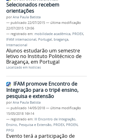
Selecionados recebem
orientações
por
Ana Paula Batista
—
publicado
22/07/2015
—
última modificação
22/07/2015 12h56
— registrado em:
mobilidade acadêmica
,
PROEX
,
IFAM internacional
,
Portugal
,
bragança
,
Internacional
Alunos estudarão um semestre
letivo no Instituto Politécnico de
Bragança, em Portugal
Localizado em
Notícias
IFAM promove Encontro de
Integração para o tripé ensino,
pesquisa e extensão
por
Ana Paula Batista
—
publicado
14/05/2018
—
última modificação
15/05/2018 16h14
— registrado em:
III Encontro de Integração,
Ensino, Pesquisa e Extensão
,
PROEX
,
PROEN
,
PPGI
Evento terá a participação de