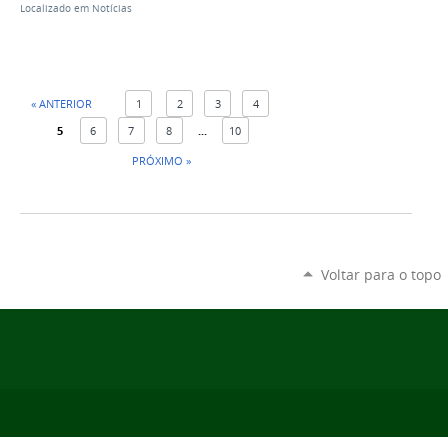
Localizado em
Notícias
« ANTERIOR
1
2
3
4
5
6
7
8
...
10
PRÓXIMO »
Voltar para o topo