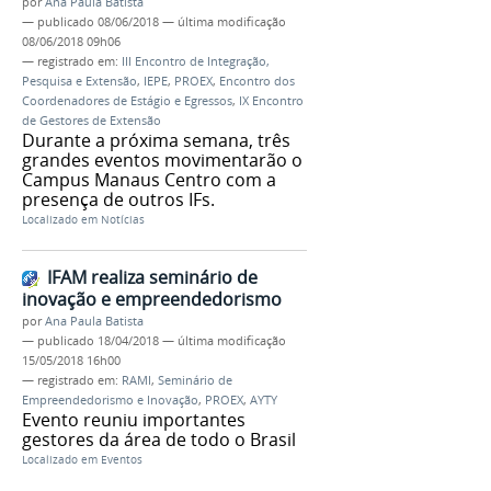
por
Ana Paula Batista
—
publicado
08/06/2018
—
última modificação
08/06/2018 09h06
— registrado em:
III Encontro de Integração,
Pesquisa e Extensão
,
IEPE
,
PROEX
,
Encontro dos
Coordenadores de Estágio e Egressos
,
IX Encontro
de Gestores de Extensão
Durante a próxima semana, três
grandes eventos movimentarão o
Campus Manaus Centro com a
presença de outros IFs.
Localizado em
Notícias
IFAM realiza seminário de
inovação e empreendedorismo
por
Ana Paula Batista
—
publicado
18/04/2018
—
última modificação
15/05/2018 16h00
— registrado em:
RAMI
,
Seminário de
Empreendedorismo e Inovação
,
PROEX
,
AYTY
Evento reuniu importantes
gestores da área de todo o Brasil
Localizado em
Eventos