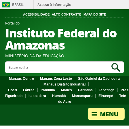
BRASIL
Acesso à informação
ACESSIBILIDADE
ALTO CONTRASTE
MAPA DO SITE
Portal do
Instituto Federal do
Amazonas
MINISTÉRIO DA DA EDUCAÇÃO
Search Site
Sea
Manaus Centro
Manaus Zona Leste
São Gabriel da Cachoeira
Manaus Distrito Industrial
Coari
Lábrea
Iranduba
Maués
Parintins
Tabatinga
Pres
Figueiredo
Itacoatiara
Humaitá
Manacapuru
Eirunepé
Tefé
do Acre