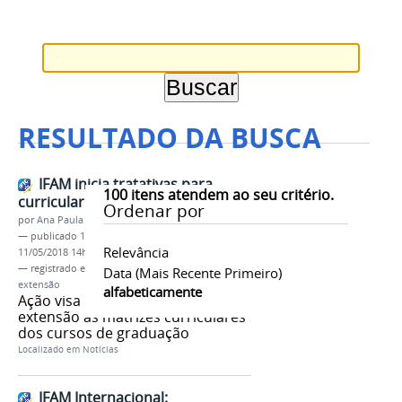
RESULTADO DA BUSCA
IFAM inicia tratativas para
100
itens atendem ao seu critério.
curricularização da extensão
Ordenar por
por
Ana Paula Batista
—
publicado
11/05/2018
—
última modificação
Relevância
11/05/2018 14h09
— registrado em:
PROEX
,
curricularização da
Data (mais Recente Primeiro)
extensão
alfabeticamente
Ação visa incorporar atividades de
extensão às matrizes curriculares
dos cursos de graduação
Localizado em
Notícias
IFAM Internacional: