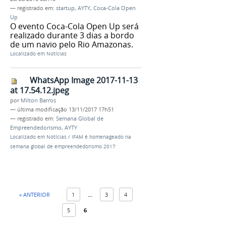
— registrado em:
startup
,
AYTY
,
Coca-Cola Open
Up
O evento Coca-Cola Open Up será
realizado durante 3 dias a bordo
de um navio pelo Rio Amazonas.
Localizado em
Notícias
WhatsApp Image 2017-11-13
at 17.54.12.jpeg
por
Milton Barros
—
última modificação
13/11/2017 17h51
— registrado em:
Semana Global de
Empreendedorismo
,
AYTY
Localizado em
Notícias
/
IFAM é homenageado na
semana global de empreendedorismo 2017
« ANTERIOR
1
...
3
4
5
6