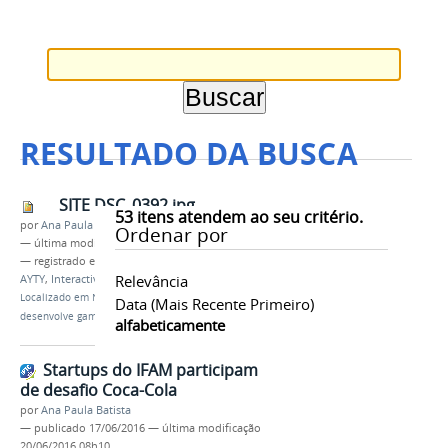
RESULTADO DA BUSCA
SITE DSC_0392.jpg
53
itens atendem ao seu critério.
por
Ana Paula Batista
Ordenar por
—
última modificação
18/05/2016 16h01
— registrado em:
realidade virtual
,
Anprotec
,
Relevância
AYTY
,
Interactive
Localizado em
Notícias
/
Empresa incubada do IFAM
Data (mais Recente Primeiro)
desenvolve game em realidade virtual
alfabeticamente
Startups do IFAM participam
de desafio Coca-Cola
por
Ana Paula Batista
—
publicado
17/06/2016
—
última modificação
20/06/2016 08h10