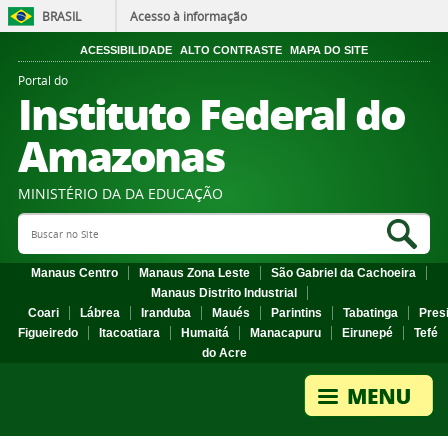
BRASIL
Acesso à informação
ACESSIBILIDADE
ALTO CONTRASTE
MAPA DO SITE
Portal do
Instituto Federal do
Amazonas
MINISTÉRIO DA DA EDUCAÇÃO
Search Site
Sea
Manaus Centro
Manaus Zona Leste
São Gabriel da Cachoeira
Manaus Distrito Industrial
Coari
Lábrea
Iranduba
Maués
Parintins
Tabatinga
Pres
Figueiredo
Itacoatiara
Humaitá
Manacapuru
Eirunepé
Tefé
do Acre