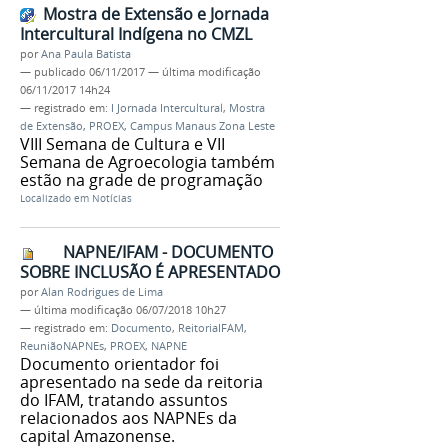
Mostra de Extensão e Jornada
Intercultural Indígena no CMZL
por
Ana Paula Batista
—
publicado
06/11/2017
—
última modificação
06/11/2017 14h24
— registrado em:
I Jornada Intercultural
,
Mostra
de Extensão
,
PROEX
,
Campus Manaus Zona Leste
VIII Semana de Cultura e VII
Semana de Agroecologia também
estão na grade de programação
Localizado em
Notícias
NAPNE/IFAM - DOCUMENTO
SOBRE INCLUSÃO É APRESENTADO
por
Alan Rodrigues de Lima
—
última modificação
06/07/2018 10h27
— registrado em:
Documento
,
ReitoriaIFAM
,
ReuniãoNAPNEs
,
PROEX
,
NAPNE
Documento orientador foi
apresentado na sede da reitoria
do IFAM, tratando assuntos
relacionados aos NAPNEs da
capital Amazonense.