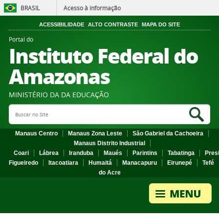
BRASIL
Acesso à informação
ACESSIBILIDADE
ALTO CONTRASTE
MAPA DO SITE
Portal do
Instituto Federal do
Amazonas
MINISTÉRIO DA DA EDUCAÇÃO
Search Site
Sea
Manaus Centro
Manaus Zona Leste
São Gabriel da Cachoeira
Manaus Distrito Industrial
Coari
Lábrea
Iranduba
Maués
Parintins
Tabatinga
Pres
Figueiredo
Itacoatiara
Humaitá
Manacapuru
Eirunepé
Tefé
do Acre