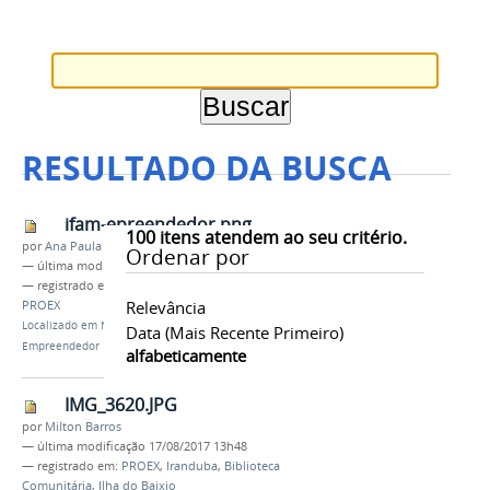
RESULTADO DA BUSCA
ifam-epreendedor.png
100
itens atendem ao seu critério.
por
Ana Paula Batista
Ordenar por
—
última modificação
13/09/2016 11h09
— registrado em:
Prêmio IFAM Empreendedor
,
Relevância
PROEX
Localizado em
Notícias
/
PROEX lança Prêmio IFAM
Data (mais Recente Primeiro)
Empreendedor
alfabeticamente
IMG_3620.JPG
por
Milton Barros
—
última modificação
17/08/2017 13h48
— registrado em:
PROEX
,
Iranduba
,
Biblioteca
Comunitária
,
Ilha do Baixio