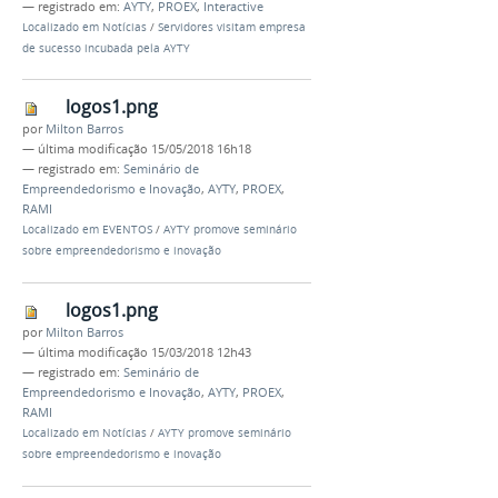
— registrado em:
AYTY
,
PROEX
,
Interactive
Localizado em
Notícias
/
Servidores visitam empresa
de sucesso incubada pela AYTY
logos1.png
por
Milton Barros
—
última modificação
15/05/2018 16h18
— registrado em:
Seminário de
Empreendedorismo e Inovação
,
AYTY
,
PROEX
,
RAMI
Localizado em
EVENTOS
/
AYTY promove seminário
sobre empreendedorismo e inovação
logos1.png
por
Milton Barros
—
última modificação
15/03/2018 12h43
— registrado em:
Seminário de
Empreendedorismo e Inovação
,
AYTY
,
PROEX
,
RAMI
Localizado em
Notícias
/
AYTY promove seminário
sobre empreendedorismo e inovação