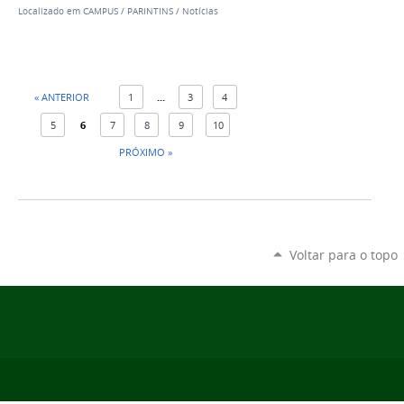
Localizado em
CAMPUS
/
PARINTINS
/
Notícias
« ANTERIOR
1
...
3
4
5
6
7
8
9
10
PRÓXIMO »
Voltar para o topo