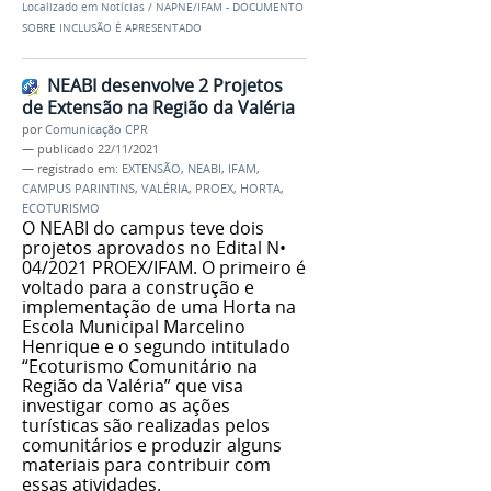
Localizado em
Notícias
/
NAPNE/IFAM - DOCUMENTO
SOBRE INCLUSÃO É APRESENTADO
NEABI desenvolve 2 Projetos
de Extensão na Região da Valéria
por
Comunicação CPR
—
publicado
22/11/2021
— registrado em:
EXTENSÃO
,
NEABI
,
IFAM
,
CAMPUS PARINTINS
,
VALÉRIA
,
PROEX
,
HORTA
,
ECOTURISMO
O NEABI do campus teve dois
projetos aprovados no Edital N•
04/2021 PROEX/IFAM. O primeiro é
voltado para a construção e
implementação de uma Horta na
Escola Municipal Marcelino
Henrique e o segundo intitulado
“Ecoturismo Comunitário na
Região da Valéria” que visa
investigar como as ações
turísticas são realizadas pelos
comunitários e produzir alguns
materiais para contribuir com
essas atividades.