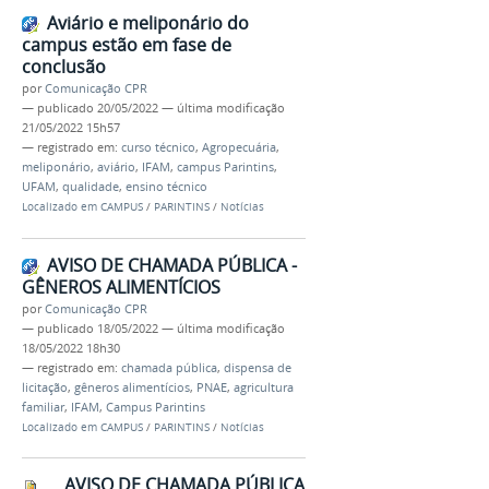
Aviário e meliponário do
campus estão em fase de
conclusão
por
Comunicação CPR
—
publicado
20/05/2022
—
última modificação
21/05/2022 15h57
— registrado em:
curso técnico
,
Agropecuária
,
meliponário
,
aviário
,
IFAM
,
campus Parintins
,
UFAM
,
qualidade
,
ensino técnico
Localizado em
CAMPUS
/
PARINTINS
/
Notícias
AVISO DE CHAMADA PÚBLICA -
GÊNEROS ALIMENTÍCIOS
por
Comunicação CPR
—
publicado
18/05/2022
—
última modificação
18/05/2022 18h30
— registrado em:
chamada pública
,
dispensa de
licitação
,
gêneros alimentícios
,
PNAE
,
agricultura
familiar
,
IFAM
,
Campus Parintins
Localizado em
CAMPUS
/
PARINTINS
/
Notícias
AVISO DE CHAMADA PÚBLICA