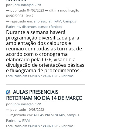
por
Comunicação CPR
—
publicado
04/02/2023
—
última modificação
04/02/2023 10h47
— registrado em:
ano escolar
,
IFAM
,
Campus
Parintins
,
discentes
,
cursos técnicos
Durante a semana haverá
programação diversificada para
ambientação dos calouros e
reunião com todas as turmas, de
acordo com o cronograma
elaborado pela CGE, visando a
divulgação de orientações básicas
e fluxograma de procedimentos.
Localizado em
CAMPUS
/
PARINTINS
/
Notícias
AULAS PRESENCIAIS
RETORNAM NO DIA 14 DE MARÇO
por
Comunicação CPR
—
publicado
10/03/2022
— registrado em:
AULAS PRESENCIAIS
,
campus
Parintins
,
IFAM
Localizado em
CAMPUS
/
PARINTINS
/
Notícias