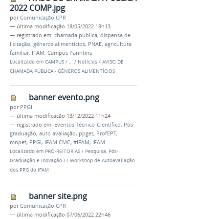
2022 COMP.jpg
por
Comunicação CPR
—
última modificação
18/05/2022 18h13
— registrado em:
chamada pública
,
dispensa de
licitação
,
gêneros alimentícios
,
PNAE
,
agricultura
familiar
,
IFAM
,
Campus Parintins
Localizado em
CAMPUS
/
…
/
Notícias
/
AVISO DE
CHAMADA PÚBLICA - GÊNEROS ALIMENTÍCIOS
banner evento.png
por
PPGI
—
última modificação
13/12/2022 11h24
— registrado em:
Eventos Técnico-Científico
,
Pós-
graduação
,
auto avaliação
,
ppget
,
ProfEPT
,
mnpef
,
PPGI
,
IFAM CMC
,
#IFAM
,
IFAM
Localizado em
PRÓ-REITORIAS
/
Pesquisa, Pós-
Graduação e Inovação
/
I Workshop de Autoavaliação
dos PPG do IFAM
banner site.png
por
Comunicação CPR
—
última modificação
07/06/2022 22h46