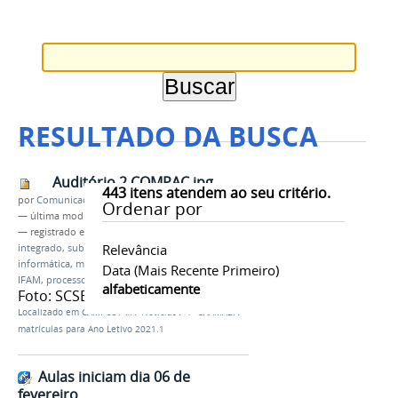
RESULTADO DA BUSCA
Auditório 2 COMPAC.jpg
443
itens atendem ao seu critério.
por
Comunicação CPR
Ordenar por
—
última modificação
22/04/2021 17h23
— registrado em:
4ª CHAMADA
,
cursos técnicos
,
Relevância
integrado
,
subsequente
,
administração
,
informática
,
meio ambiente
,
campus Parintins
,
Data (mais Recente Primeiro)
IFAM
,
processo seletivo 2021
alfabeticamente
Foto: SCSE Ano: 2019
Localizado em
CAMPUS
/
…
/
Notícias
/
4ª CHAMADA -
matrículas para Ano Letivo 2021.1
Aulas iniciam dia 06 de
fevereiro