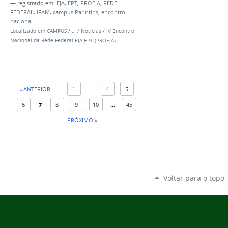
— registrado em:
EJA
,
EPT
,
PROEJA
,
REDE
FEDERAL
,
IFAM
,
campus Parintins
,
encontro
nacional
Localizado em
CAMPUS
/
…
/
Notícias
/
IV Encontro
Nacional da Rede Federal EJA-EPT (PROEJA)
« ANTERIOR
1
...
4
5
6
7
8
9
10
...
45
PRÓXIMO »
Voltar para o topo