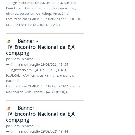
— registrado em:
ciência
,
tecnologia
,
campus
Parintins
,
IFAM
,
jornada científica
,
minicurso
,
oficinas
,
palestras
,
workshop
,
Amazônia
Localizado em
CAMPUS
/
…
/
Notícias
/
1º SEMESTRE
DE 2022 ENCERRARÁ COM SNCT 2021
Banner_-
_IV_Encontro_Nacional_da_EJA
comp.png
por
Comunicação CPR
—
última modificação
29/09/2021 18h36
— registrado em:
EJA
,
EPT
,
PROEJA
,
REDE
FEDERAL
,
IFAM
,
campus Parintins
,
encontro
nacional
Localizado em
CAMPUS
/
…
/
Notícias
/
IV Encontro
Nacional da Rede Federal EJA-EPT (PROEJA)
Banner_-
_IV_Encontro_Nacional_da_EJA
comp.png
por
Comunicação CPR
—
última modificação
29/09/2021 19h14