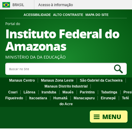
BRASIL
Acesso à informação
ACESSIBILIDADE
ALTO CONTRASTE
MAPA DO SITE
Portal do
Instituto Federal do
Amazonas
MINISTÉRIO DA DA EDUCAÇÃO
Search Site
Sea
Manaus Centro
Manaus Zona Leste
São Gabriel da Cachoeira
Manaus Distrito Industrial
Coari
Lábrea
Iranduba
Maués
Parintins
Tabatinga
Pres
Figueiredo
Itacoatiara
Humaitá
Manacapuru
Eirunepé
Tefé
do Acre