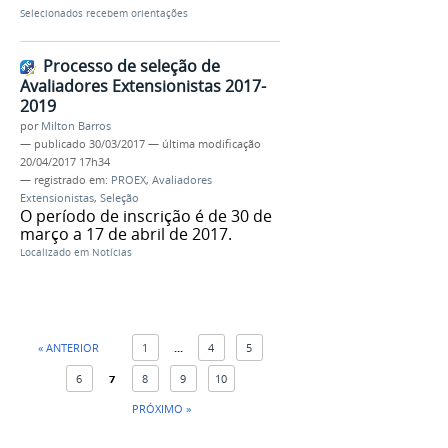
Selecionados recebem orientações
Processo de seleção de
Avaliadores Extensionistas 2017-
2019
por
Milton Barros
—
publicado
30/03/2017
—
última modificação
20/04/2017 17h34
— registrado em:
PROEX
,
Avaliadores
Extensionistas
,
Seleção
O período de inscrição é de 30 de
março a 17 de abril de 2017.
Localizado em
Notícias
« ANTERIOR
1
...
4
5
6
7
8
9
10
PRÓXIMO »