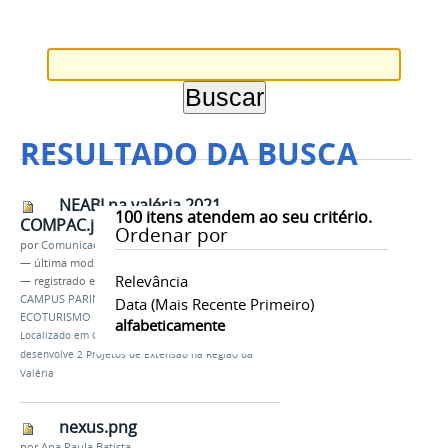
RESULTADO DA BUSCA
NEABI na valéria 2021
100
itens atendem ao seu critério.
COMPAC.jpg
Ordenar por
por
Comunicação CPR
—
última modificação
22/11/2021 23h01
Relevância
— registrado em:
EXTENSÃO
,
NEABI
,
IFAM
,
CAMPUS PARINTINS
,
VALÉRIA
,
PROEX
,
HORTA
,
Data (mais Recente Primeiro)
ECOTURISMO
alfabeticamente
Localizado em
CAMPUS
/
…
/
Notícias
/
NEABI
desenvolve 2 Projetos de Extensão na Região da
Valéria
nexus.png
por
Ana Paula Batista