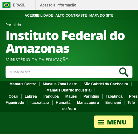
BRASIL
Acesso à informação
ACESSIBILIDADE
ALTO CONTRASTE
MAPA DO SITE
Portal do
Instituto Federal do
Amazonas
MINISTÉRIO DA DA EDUCAÇÃO
Search Site
Sea
Manaus Centro
Manaus Zona Leste
São Gabriel da Cachoeira
Manaus Distrito Industrial
Coari
Lábrea
Iranduba
Maués
Parintins
Tabatinga
Pres
Figueiredo
Itacoatiara
Humaitá
Manacapuru
Eirunepé
Tefé
do Acre