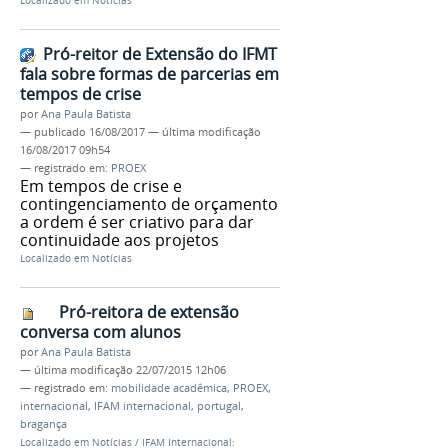
Localizado em
Notícias
Pró-reitor de Extensão do IFMT
fala sobre formas de parcerias em
tempos de crise
por
Ana Paula Batista
—
publicado
16/08/2017
—
última modificação
16/08/2017 09h54
— registrado em:
PROEX
Em tempos de crise e
contingenciamento de orçamento
a ordem é ser criativo para dar
continuidade aos projetos
Localizado em
Notícias
Pró-reitora de extensão
conversa com alunos
por
Ana Paula Batista
—
última modificação
22/07/2015 12h06
— registrado em:
mobilidade acadêmica
,
PROEX
,
internacional
,
IFAM internacional
,
portugal
,
bragança
Localizado em
Notícias
/
IFAM Internacional: