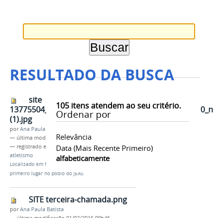
RESULTADO DA BUSCA
site
105
itens atendem ao seu critério.
13775504_1143830275655019_6333340354514777330_n
Ordenar por
(1).jpg
por
Ana Paula Batista
Relevância
—
última modificação
25/07/2016 07h49
— registrado em:
CMZL
Data (mais Recente Primeiro)
,
JEAS 2016
,
campeões
,
atletismo
alfabeticamente
Localizado em
Notícias
/
Atletismo do CMZL garante
primeiro lugar no pódio do JEAS
SITE terceira-chamada.png
por
Ana Paula Batista
—
última modificação
01/02/2016 09h46