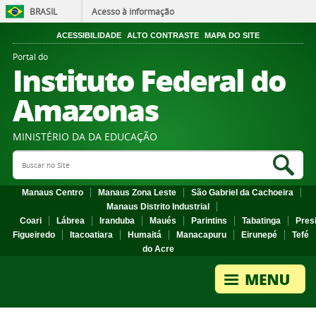
BRASIL
Acesso à informação
ACESSIBILIDADE
ALTO CONTRASTE
MAPA DO SITE
Portal do
Instituto Federal do
Amazonas
MINISTÉRIO DA DA EDUCAÇÃO
Search Site
Sea
Manaus Centro
Manaus Zona Leste
São Gabriel da Cachoeira
Manaus Distrito Industrial
Coari
Lábrea
Iranduba
Maués
Parintins
Tabatinga
Pres
Figueiredo
Itacoatiara
Humaitá
Manacapuru
Eirunepé
Tefé
do Acre