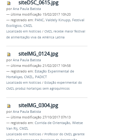
siteDSC_0615.jpg
por
Ana Paula Batista
—
última modificação
15/02/2017 10h20
— registrado em:
PANC
,
Valdely Kinupp
,
Festival
Ecológico
,
CMZL
Localizado em
Notícias
/
CMZL recebe maior festival
de alimentação viva da América Latina
siteIMG_0124.jpg
por
Ana Paula Batista
—
última modificação
21/02/2017 10h58
— registrado em:
Estação Experimental de
Hortaliças
,
CMZL
,
PADICT
Localizado em
Notícias
/
Estação experimental do
CMZL produz hortaliças sem agroquímicos
siteIMG_0304.jpg
por
Ana Paula Batista
—
última modificação
27/10/2017 07h13
— registrado em:
Corrida de Orientação
,
Wietse
Van Rij
,
CMZL
Localizado em
Notícias
/
Professor do CMZL garante