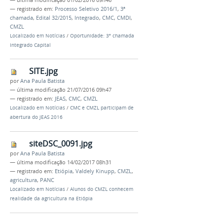
— registrado em:
Processo Seletivo 2016/1
,
3ª
chamada
,
Edital 32/2015
,
Integrado
,
CMC
,
CMDI
,
CMZL
Localizado em
Notícias
/
Oportunidade: 3ª chamada
Integrado Capital
SITE.jpg
por
Ana Paula Batista
—
última modificação
21/07/2016 09h47
— registrado em:
JEAS
,
CMC
,
CMZL
Localizado em
Notícias
/
CMC e CMZL participam de
abertura do JEAS 2016
siteDSC_0091.jpg
por
Ana Paula Batista
—
última modificação
14/02/2017 08h31
— registrado em:
Etiópia
,
Valdely Kinupp
,
CMZL
,
agricultura
,
PANC
Localizado em
Notícias
/
Alunos do CMZL conhecem
realidade da agricultura na Etiópia