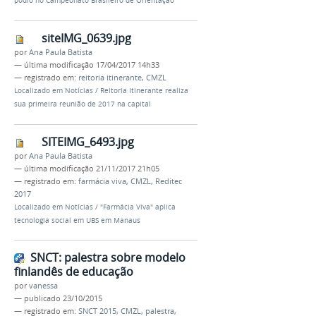
pódio no Campeonato Brasileiro de Orientação
siteIMG_0639.jpg
por
Ana Paula Batista
—
última modificação
17/04/2017 14h33
— registrado em:
reitoria itinerante
,
CMZL
Localizado em
Notícias
/
Reitoria Itinerante realiza
sua primeira reunião de 2017 na capital
SITEIMG_6493.jpg
por
Ana Paula Batista
—
última modificação
21/11/2017 21h05
— registrado em:
farmácia viva
,
CMZL
,
Reditec
2017
Localizado em
Notícias
/
"Farmácia Viva" aplica
tecnologia social em UBS em Manaus
SNCT: palestra sobre modelo
finlandês de educação
por
vanessa
—
publicado
23/10/2015
— registrado em:
SNCT 2015
,
CMZL
,
palestra
,