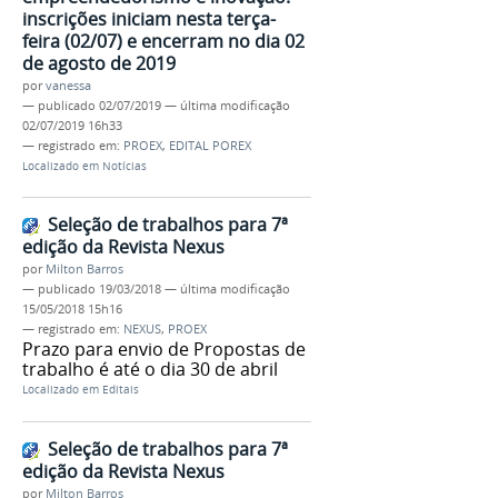
inscrições iniciam nesta terça-
feira (02/07) e encerram no dia 02
de agosto de 2019
por
vanessa
—
publicado
02/07/2019
—
última modificação
02/07/2019 16h33
— registrado em:
PROEX
,
EDITAL POREX
Localizado em
Notícias
Seleção de trabalhos para 7ª
edição da Revista Nexus
por
Milton Barros
—
publicado
19/03/2018
—
última modificação
15/05/2018 15h16
— registrado em:
NEXUS
,
PROEX
Prazo para envio de Propostas de
trabalho é até o dia 30 de abril
Localizado em
Editais
Seleção de trabalhos para 7ª
edição da Revista Nexus
por
Milton Barros