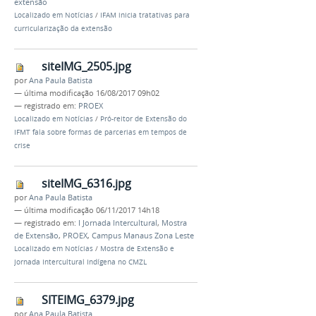
extensão
Localizado em
Notícias
/
IFAM inicia tratativas para
curricularização da extensão
siteIMG_2505.jpg
por
Ana Paula Batista
—
última modificação
16/08/2017 09h02
— registrado em:
PROEX
Localizado em
Notícias
/
Pró-reitor de Extensão do
IFMT fala sobre formas de parcerias em tempos de
crise
siteIMG_6316.jpg
por
Ana Paula Batista
—
última modificação
06/11/2017 14h18
— registrado em:
I Jornada Intercultural
,
Mostra
de Extensão
,
PROEX
,
Campus Manaus Zona Leste
Localizado em
Notícias
/
Mostra de Extensão e
Jornada Intercultural Indígena no CMZL
SITEIMG_6379.jpg
por
Ana Paula Batista