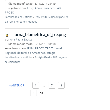
—
última modificação
15/11/2017 08h49
— registrado em:
Força Aérea Brasileira
,
FAB
,
PROEX
Localizado em
Notícias
/
IFAM visita Major-Brigadeiro
da Força Aérea em Manaus
urna_biometrica_df_tre.png
por
Ana Paula Batista
—
última modificação
19/11/2015 18h08
— registrado em:
IFAM
,
PROEX
,
TRE
,
Tribunal
Regional Eleitoral do Amazonas
,
estágio
Localizado em
Notícias
/
Estágio IFAM e TRE: Veja os
selecionados
« ANTERIOR
1
...
7
8
9
10