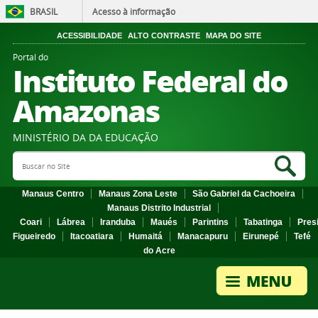
BRASIL
Acesso à informação
ACESSIBILIDADE
ALTO CONTRASTE
MAPA DO SITE
Portal do
Instituto Federal do
Amazonas
MINISTÉRIO DA DA EDUCAÇÃO
Search Site
Sea
Manaus Centro
Manaus Zona Leste
São Gabriel da Cachoeira
Manaus Distrito Industrial
Coari
Lábrea
Iranduba
Maués
Parintins
Tabatinga
Pres
Figueiredo
Itacoatiara
Humaitá
Manacapuru
Eirunepé
Tefé
do Acre