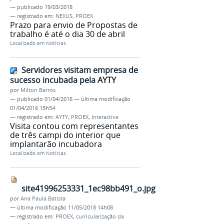
—
publicado
19/03/2018
— registrado em:
NEXUS
,
PROEX
Prazo para envio de Propostas de
trabalho é até o dia 30 de abril
Localizado em
Notícias
Servidores visitam empresa de
sucesso incubada pela AYTY
por
Milton Barros
—
publicado
01/04/2016
—
última modificação
01/04/2016 15h54
— registrado em:
AYTY
,
PROEX
,
Interactive
Visita contou com representantes
de três campi do interior que
implantarão incubadora
Localizado em
Notícias
site41996253331_1ec98bb491_o.jpg
por
Ana Paula Batista
—
última modificação
11/05/2018 14h08
— registrado em:
PROEX
,
curricularização da