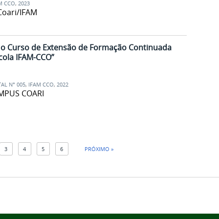
M CCO
,
2023
Coari/IFAM
a o Curso de Extensão de Formação Continuada
ícola IFAM-CCO”
TAL N° 005
,
IFAM CCO
,
2022
AMPUS COARI
3
4
5
6
PRÓXIMO »