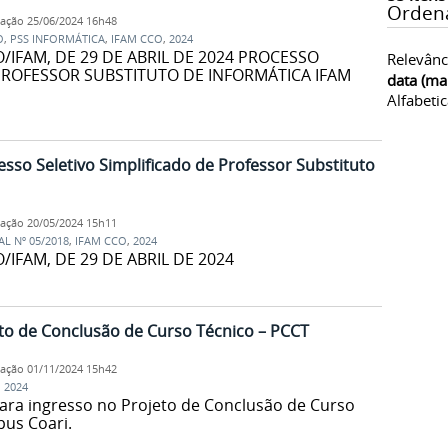
Orden
cação
25/06/2024 16h48
O
,
PSS INFORMÁTICA
,
IFAM CCO
,
2024
O/IFAM, DE 29 DE ABRIL DE 2024 PROCESSO
Relevânc
 PROFESSOR SUBSTITUTO DE INFORMÁTICA IFAM
data (ma
Alfabeti
sso Seletivo Simplificado de Professor Substituto
cação
20/05/2024 15h11
AL Nº 05/2018
,
IFAM CCO
,
2024
/IFAM, DE 29 DE ABRIL DE 2024
eto de Conclusão de Curso Técnico – PCCT
cação
01/11/2024 15h42
,
2024
para ingresso no Projeto de Conclusão de Curso
us Coari.