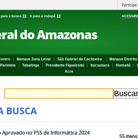
Participe
r para a busca
3
Ir para o rodapé
4
ACESSIBI
eral do Amazonas
entro
Manaus Zona Leste
São Gabriel da Cachoeira
Manaus Distrito 
Parintins
Tabatinga
Presidente Figueiredo
Itacoatiara
Humaitá
Acre
A BUSCA
 Aprovado no PSS de Informática 2024
55
itens