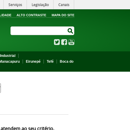
Serviços
Legislação
Canais
LIDADE
ALTO CONTRASTE
MAPA DO SITE
Search Site
Search Site
Twitter
Facebook
YouTube
Industrial
Manacapuru
Eirunepé
Tefé
Boca do
 atendem ao seu critério.