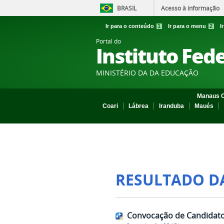
BRASIL
Acesso à informação
Ir para o conteúdo
1
Ir para o menu
2
I
Portal do
Instituto Fed
MINISTÉRIO DA DA EDUCAÇÃO
Manaus C
Coari
Lábrea
Iranduba
Maués
RESULTADO D
Convocação de Candidato