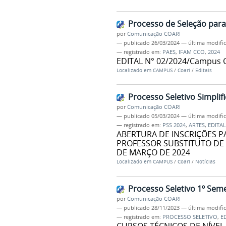
Processo de Seleção para
por
Comunicação COARI
—
publicado
26/03/2024
—
última modifi
— registrado em:
PAES
,
IFAM CCO
,
2024
EDITAL N° 02/2024/Campus C
Localizado em
CAMPUS
/
Coari
/
Editais
Processo Seletivo Simplif
por
Comunicação COARI
—
publicado
05/03/2024
—
última modifi
— registrado em:
PSS 2024
,
ARTES
,
EDITAL
ABERTURA DE INSCRIÇÕES P
PROFESSOR SUBSTITUTO DE A
DE MARÇO DE 2024
Localizado em
CAMPUS
/
Coari
/
Notícias
Processo Seletivo 1º Sem
por
Comunicação COARI
—
publicado
28/11/2023
—
última modifi
— registrado em:
PROCESSO SELETIVO
,
E