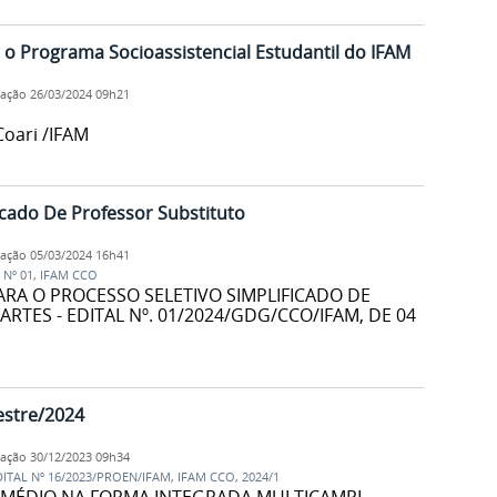
 o Programa Socioassistencial Estudantil do IFAM
cação
26/03/2024 09h21
oari /IFAM
icado De Professor Substituto
cação
05/03/2024 16h41
 Nº 01
,
IFAM CCO
ARA O PROCESSO SELETIVO SIMPLIFICADO DE
RTES - EDITAL Nº. 01/2024/GDG/CCO/IFAM, DE 04
estre/2024
cação
30/12/2023 09h34
DITAL Nº 16/2023/PROEN/IFAM
,
IFAM CCO
,
2024/1