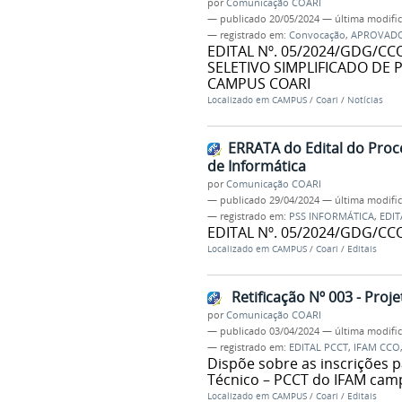
por
Comunicação COARI
—
publicado
20/05/2024
—
última modifi
— registrado em:
Convocação
,
APROVAD
EDITAL Nº. 05/2024/GDG/CC
SELETIVO SIMPLIFICADO DE
CAMPUS COARI
Localizado em
CAMPUS
/
Coari
/
Notícias
ERRATA do Edital do Proce
de Informática
por
Comunicação COARI
—
publicado
29/04/2024
—
última modifi
— registrado em:
PSS INFORMÁTICA
,
EDIT
EDITAL Nº. 05/2024/GDG/CCO
Localizado em
CAMPUS
/
Coari
/
Editais
Retificação Nº 003 - Proj
por
Comunicação COARI
—
publicado
03/04/2024
—
última modifi
— registrado em:
EDITAL PCCT
,
IFAM CCO
Dispõe sobre as inscrições 
Técnico – PCCT do IFAM camp
Localizado em
CAMPUS
/
Coari
/
Editais