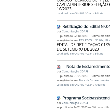
CURSOS TÉCNICOS DE NÍVEL
CAPITAL/INTERIOR SELEÇÃO
16/2023
Localizado em
CAMPUS
/
Coari
/
Editais
Retificação do Edital Nº.
por
Comunicação COARI
—
publicado
02/10/2023
—
última modifi
— registrado em:
PSS
,
EDITAL Nº. 04/
,
IFA
EDITAL DE RETIFICAÇÃO 01/2
DE SETEMBRO DE 2023
Localizado em
CAMPUS
/
Coari
/
Editais
Nota de Esclarecimento 
por
Comunicação COARI
—
publicado
24/04/2023
—
última modifi
— registrado em:
Nota de Esclarecimento
Localizado em
CAMPUS
/
Coari
/
Arquivos
Programa Socioassistenci
por
Comunicação COARI
—
publicado
24/01/2023
—
última modifi