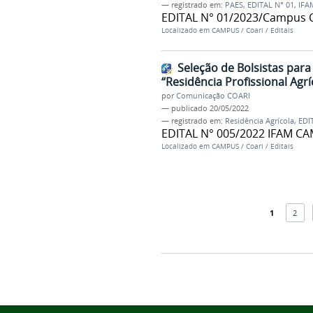
— registrado em:
PAES
,
EDITAL N° 01
,
IFA
EDITAL N° 01/2023/Campus 
Localizado em
CAMPUS
/
Coari
/
Editais
Seleção de Bolsistas par
“Residência Profissional Agr
por
Comunicação COARI
—
publicado
20/05/2022
— registrado em:
Residência Agrícola
,
EDI
EDITAL N° 005/2022 IFAM C
Localizado em
CAMPUS
/
Coari
/
Editais
1
2