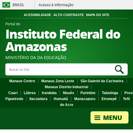
BRASIL
Acesso à informação
ACESSIBILIDADE
ALTO CONTRASTE
MAPA DO SITE
Portal do
Instituto Federal do
Amazonas
MINISTÉRIO DA DA EDUCAÇÃO
Search Site
Sea
Manaus Centro
Manaus Zona Leste
São Gabriel da Cachoeira
Manaus Distrito Industrial
Coari
Lábrea
Iranduba
Maués
Parintins
Tabatinga
Pres
Figueiredo
Itacoatiara
Humaitá
Manacapuru
Eirunepé
Tefé
do Acre