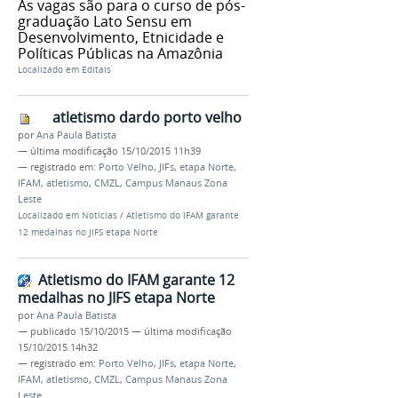
As vagas são para o curso de pós-
graduação Lato Sensu em
Desenvolvimento, Etnicidade e
Políticas Públicas na Amazônia
Localizado em
Editais
atletismo dardo porto velho
por
Ana Paula Batista
—
última modificação
15/10/2015 11h39
— registrado em:
Porto Velho
,
JIFs
,
etapa Norte
,
IFAM
,
atletismo
,
CMZL
,
Campus Manaus Zona
Leste
Localizado em
Notícias
/
Atletismo do IFAM garante
12 medalhas no JIFS etapa Norte
Atletismo do IFAM garante 12
medalhas no JIFS etapa Norte
por
Ana Paula Batista
—
publicado
15/10/2015
—
última modificação
15/10/2015 14h32
— registrado em:
Porto Velho
,
JIFs
,
etapa Norte
,
IFAM
,
atletismo
,
CMZL
,
Campus Manaus Zona
Leste