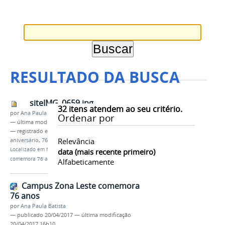
RESULTADO DA BUSCA
siteIMG_0659.jpg
32
itens atendem ao seu critério.
por
Ana Paula Batista
Ordenar por
—
última modificação
20/04/2017 16h04
— registrado em:
Campus Manaus Zona Leste
,
Relevância
aniversário
,
76 anos
Localizado em
Notícias
/
Campus Zona Leste
data (mais recente primeiro)
comemora 76 anos
Alfabeticamente
Campus Zona Leste comemora
76 anos
por
Ana Paula Batista
—
publicado
20/04/2017
—
última modificação
20/04/2017 16h10