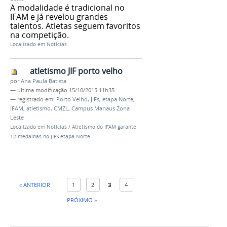
A modalidade é tradicional no
IFAM e já revelou grandes
talentos. Atletas seguem favoritos
na competição.
Localizado em
Notícias
atletismo JIF porto velho
por
Ana Paula Batista
—
última modificação
15/10/2015 11h35
— registrado em:
Porto Velho
,
JIFs
,
etapa Norte
,
IFAM
,
atletismo
,
CMZL
,
Campus Manaus Zona
Leste
Localizado em
Notícias
/
Atletismo do IFAM garante
12 medalhas no JIFS etapa Norte
« ANTERIOR
1
2
3
4
PRÓXIMO »