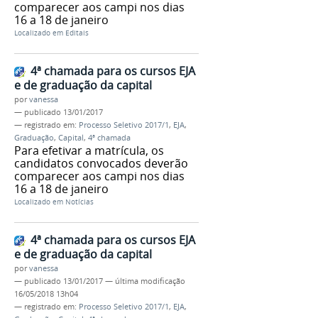
comparecer aos campi nos dias
16 a 18 de janeiro
Localizado em
Editais
4ª chamada para os cursos EJA
e de graduação da capital
por
vanessa
—
publicado
13/01/2017
— registrado em:
Processo Seletivo 2017/1
,
EJA
,
Graduação
,
Capital
,
4ª chamada
Para efetivar a matrícula, os
candidatos convocados deverão
comparecer aos campi nos dias
16 a 18 de janeiro
Localizado em
Notícias
4ª chamada para os cursos EJA
e de graduação da capital
por
vanessa
—
publicado
13/01/2017
—
última modificação
16/05/2018 13h04
— registrado em:
Processo Seletivo 2017/1
,
EJA
,