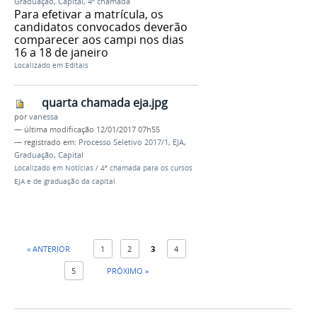
Graduação
,
Capital
,
4ª chamada
Para efetivar a matrícula, os
candidatos convocados deverão
comparecer aos campi nos dias
16 a 18 de janeiro
Localizado em
Editais
quarta chamada eja.jpg
por
vanessa
—
última modificação
12/01/2017 07h55
— registrado em:
Processo Seletivo 2017/1
,
EJA
,
Graduação
,
Capital
Localizado em
Notícias
/
4ª chamada para os cursos
EJA e de graduação da capital
« ANTERIOR
1
2
3
4
5
PRÓXIMO »