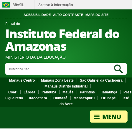
BRASIL
Acesso à informação
ACESSIBILIDADE
ALTO CONTRASTE
MAPA DO SITE
Portal do
Instituto Federal do
Amazonas
MINISTÉRIO DA DA EDUCAÇÃO
Search Site
Sea
Manaus Centro
Manaus Zona Leste
São Gabriel da Cachoeira
Manaus Distrito Industrial
Coari
Lábrea
Iranduba
Maués
Parintins
Tabatinga
Pres
Figueiredo
Itacoatiara
Humaitá
Manacapuru
Eirunepé
Tefé
do Acre