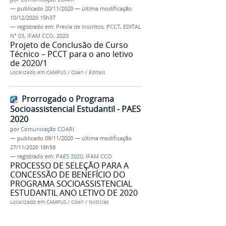
—
publicado
20/11/2020
—
última modificação
10/12/2020 15h37
— registrado em:
Previa de Inscritos
,
PCCT
,
EDITAL
N° 03
,
IFAM CCO
,
2020
Projeto de Conclusão de Curso
Técnico – PCCT para o ano letivo
de 2020/1
Localizado em
CAMPUS
/
Coari
/
Editais
Prorrogado o Programa
Socioassistencial Estudantil - PAES
2020
por
Comunicação COARI
—
publicado
09/11/2020
—
última modificação
27/11/2020 18h58
— registrado em:
PAES 2020
,
IFAM CCO
PROCESSO DE SELEÇÃO PARA A
CONCESSÃO DE BENEFÍCIO DO
PROGRAMA SOCIOASSISTENCIAL
ESTUDANTIL ANO LETIVO DE 2020
Localizado em
CAMPUS
/
Coari
/
Notícias