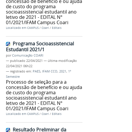
concessão de benefício e ou ajuda
de custo do programa
socioassistencial estudantil ano
letivo de 2021 - EDITAL N°
01/2021/IFAM Campus Coari
Localizado em
CAMPUS
/
Coari
/
Editais
Programa Socioassistencial
Estudantil 2021/1
por
Comunicação COARI
—
publicado
22/04/2021
—
última modificação
22/04/2021 06h22
— registrado em:
PAES
,
IFAM CCO
,
2021
,
1º
Semestre
Processo de seleção para a
concessão de benefício e ou ajuda
de custo do programa
socioassistencial estudantil ano
letivo de 2021 - EDITAL N°
01/2021/IFAM Campus Coari
Localizado em
CAMPUS
/
Coari
/
Editais
Resultado Preliminar da