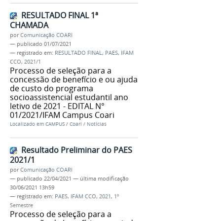
RESULTADO FINAL 1ª
CHAMADA
por
Comunicação COARI
—
publicado
01/07/2021
— registrado em:
RESULTADO FINAL
,
PAES
,
IFAM
CCO
,
2021/1
Processo de seleção para a
concessão de benefício e ou ajuda
de custo do programa
socioassistencial estudantil ano
letivo de 2021 - EDITAL N°
01/2021/IFAM Campus Coari
Localizado em
CAMPUS
/
Coari
/
Notícias
Resultado Preliminar do PAES
2021/1
por
Comunicação COARI
—
publicado
22/04/2021
—
última modificação
30/06/2021 13h59
— registrado em:
PAES
,
IFAM CCO
,
2021
,
1º
Semestre
Processo de seleção para a