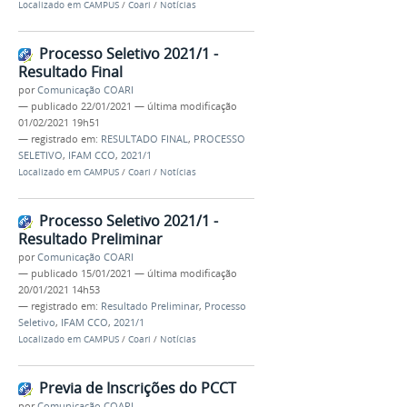
Localizado em
CAMPUS
/
Coari
/
Notícias
Processo Seletivo 2021/1 -
Resultado Final
por
Comunicação COARI
—
publicado
22/01/2021
—
última modificação
01/02/2021 19h51
— registrado em:
RESULTADO FINAL
,
PROCESSO
SELETIVO
,
IFAM CCO
,
2021/1
Localizado em
CAMPUS
/
Coari
/
Notícias
Processo Seletivo 2021/1 -
Resultado Preliminar
por
Comunicação COARI
—
publicado
15/01/2021
—
última modificação
20/01/2021 14h53
— registrado em:
Resultado Preliminar
,
Processo
Seletivo
,
IFAM CCO
,
2021/1
Localizado em
CAMPUS
/
Coari
/
Notícias
Previa de Inscrições do PCCT
por
Comunicação COARI