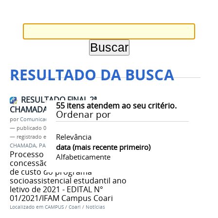
RESULTADO DA BUSCA
RESULTADO FINAL 2ª
55
itens atendem ao seu critério.
CHAMADA
Ordenar por
por
Comunicação COARI
—
publicado
01/07/2021
Relevância
— registrado em:
RESULTADO FINAL
,
SEGUNDA
CHAMADA
,
PAES
,
IFAM CCO
data (mais recente primeiro)
,
2021/1
Processo de seleção para a
Alfabeticamente
concessão de benefício e ou ajuda
de custo do programa
socioassistencial estudantil ano
letivo de 2021 - EDITAL N°
01/2021/IFAM Campus Coari
Localizado em
CAMPUS
/
Coari
/
Notícias