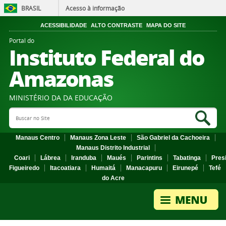
BRASIL
Acesso à informação
ACESSIBILIDADE
ALTO CONTRASTE
MAPA DO SITE
Portal do
Instituto Federal do
Amazonas
MINISTÉRIO DA DA EDUCAÇÃO
Search Site
Sea
Manaus Centro
Manaus Zona Leste
São Gabriel da Cachoeira
Manaus Distrito Industrial
Coari
Lábrea
Iranduba
Maués
Parintins
Tabatinga
Pres
Figueiredo
Itacoatiara
Humaitá
Manacapuru
Eirunepé
Tefé
do Acre