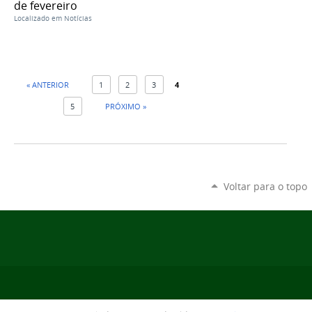
de fevereiro
Localizado em
Notícias
« ANTERIOR
1
2
3
4
5
PRÓXIMO »
Voltar para o topo