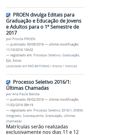
PROEN divulga Editais para
Graduação e Educação de Jovens
e Adultos para o 1º Semestre de
2017
por
Priscila PROEN
—
publicado
30/09/2016
—
última modificação
11/10/2016 10h02
— registrado em:
Processo Seletivo
,
Graduação
,
EJA
,
Edital
Localizado em
PRÓ-REITORIAS
/
Ensino
/
Notícias
Processo Seletivo 2016/1:
Últimas Chamadas
por
Ana Paula Batista
—
publicado
05/02/2016
—
última modificação
11/02/2016 08h19
— registrado em:
Processo Seletivo 2016/1
,
ENEM
,
Integrado
,
Subsequente
,
Graduação
,
últimas
chamadas
Matrículas serão realizadas
exclusivamente nos dias 11 e 12