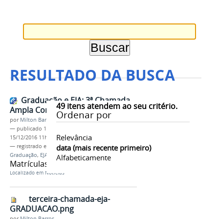
RESULTADO DA BUSCA
Graduação e EJA: 3ª Chamada
49
itens atendem ao seu critério.
Ampla Concorrência e Cotista
Ordenar por
por
Milton Barros
—
publicado
15/12/2016
—
última modificação
Relevância
15/12/2016 11h15
— registrado em:
Processo Seletivo 2017/1
data (mais recente primeiro)
,
Graduação
,
EJA
,
3ª Chamada
Alfabeticamente
Matrículas até dia 16 de dezembro
Localizado em
Notícias
terceira-chamada-eja-
GRADUACAO.png
por
Milton Barros