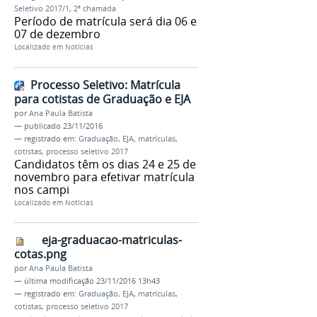
Seletivo 2017/1
,
2ª chamada
Período de matrícula será dia 06 e
07 de dezembro
Localizado em
Notícias
Processo Seletivo: Matrícula
para cotistas de Graduação e EJA
por
Ana Paula Batista
—
publicado
23/11/2016
— registrado em:
Graduação
,
EJA
,
matrículas
,
cotistas
,
processo seletivo 2017
Candidatos têm os dias 24 e 25 de
novembro para efetivar matrícula
nos campi
Localizado em
Notícias
eja-graduacao-matriculas-
cotas.png
por
Ana Paula Batista
—
última modificação
23/11/2016 13h43
— registrado em:
Graduação
,
EJA
,
matrículas
,
cotistas
,
processo seletivo 2017