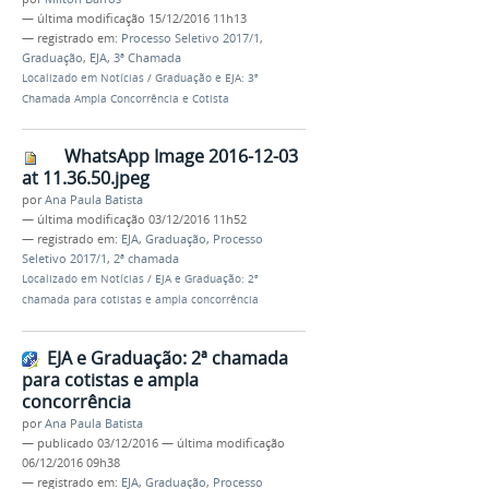
—
última modificação
15/12/2016 11h13
— registrado em:
Processo Seletivo 2017/1
,
Graduação
,
EJA
,
3ª Chamada
Localizado em
Notícias
/
Graduação e EJA: 3ª
Chamada Ampla Concorrência e Cotista
WhatsApp Image 2016-12-03
at 11.36.50.jpeg
por
Ana Paula Batista
—
última modificação
03/12/2016 11h52
— registrado em:
EJA
,
Graduação
,
Processo
Seletivo 2017/1
,
2ª chamada
Localizado em
Notícias
/
EJA e Graduação: 2ª
chamada para cotistas e ampla concorrência
EJA e Graduação: 2ª chamada
para cotistas e ampla
concorrência
por
Ana Paula Batista
—
publicado
03/12/2016
—
última modificação
06/12/2016 09h38
— registrado em:
EJA
,
Graduação
,
Processo