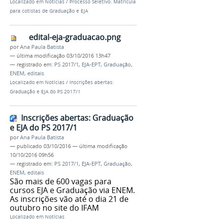
Localizado em
Notícias
/
Processo Seletivo: Matrícula
para cotistas de Graduação e EJA
edital-eja-graduacao.png
por
Ana Paula Batista
—
última modificação
03/10/2016 13h47
— registrado em:
PS 2017/1
,
EJA-EPT
,
Graduação
,
ENEM
,
editais
Localizado em
Notícias
/
Inscrições abertas:
Graduação e EJA do PS 2017/1
Inscrições abertas: Graduação
e EJA do PS 2017/1
por
Ana Paula Batista
—
publicado
03/10/2016
—
última modificação
10/10/2016 09h56
— registrado em:
PS 2017/1
,
EJA-EPT
,
Graduação
,
ENEM
,
editais
São mais de 600 vagas para
cursos EJA e Graduação via ENEM.
As inscrições vão até o dia 21 de
outubro no site do IFAM
Localizado em
Notícias