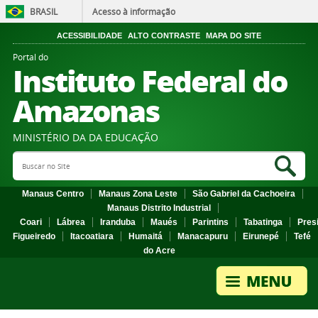
BRASIL
Acesso à informação
ACESSIBILIDADE
ALTO CONTRASTE
MAPA DO SITE
Portal do
Instituto Federal do
Amazonas
MINISTÉRIO DA DA EDUCAÇÃO
Search Site
Sea
Manaus Centro
Manaus Zona Leste
São Gabriel da Cachoeira
Manaus Distrito Industrial
Coari
Lábrea
Iranduba
Maués
Parintins
Tabatinga
Pres
Figueiredo
Itacoatiara
Humaitá
Manacapuru
Eirunepé
Tefé
do Acre