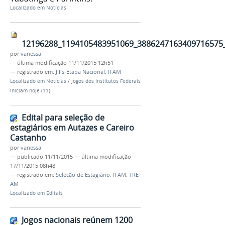
Localizado em
Notícias
12196288_1194105483951069_3886247163409716575_
por
vanessa
—
última modificação
11/11/2015 12h51
— registrado em:
JIFs-Etapa Nacional
,
IFAM
Localizado em
Notícias
/
Jogos dos Institutos Federais
iniciam hoje (11)
Edital para seleção de
estagiários em Autazes e Careiro
Castanho
por
vanessa
—
publicado
11/11/2015
—
última modificação
17/11/2015 08h48
— registrado em:
Seleção de Estagiário
,
IFAM
,
TRE-
AM
Localizado em
Editais
Jogos nacionais reúnem 1200