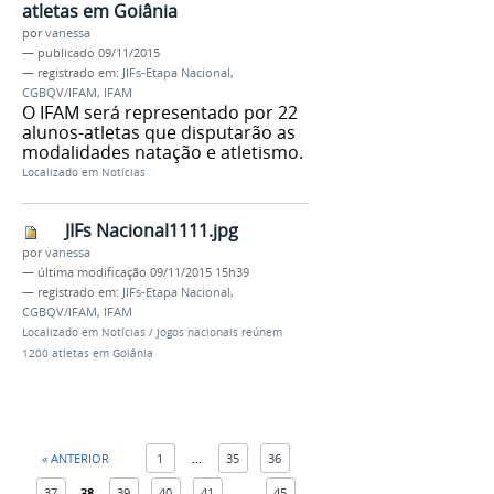
atletas em Goiânia
por
vanessa
—
publicado
09/11/2015
— registrado em:
JIFs-Etapa Nacional
,
CGBQV/IFAM
,
IFAM
O IFAM será representado por 22
alunos-atletas que disputarão as
modalidades natação e atletismo.
Localizado em
Notícias
JIFs Nacional1111.jpg
por
vanessa
—
última modificação
09/11/2015 15h39
— registrado em:
JIFs-Etapa Nacional
,
CGBQV/IFAM
,
IFAM
Localizado em
Notícias
/
Jogos nacionais reúnem
1200 atletas em Goiânia
« ANTERIOR
1
...
35
36
37
38
39
40
41
...
45