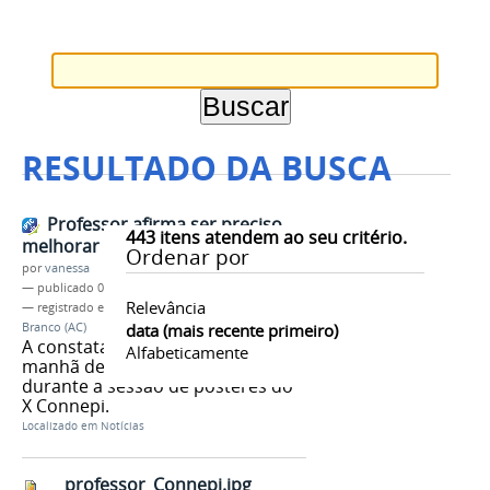
RESULTADO DA BUSCA
Professor afirma ser preciso
443
itens atendem ao seu critério.
melhorar preparação para Enem
Ordenar por
por
vanessa
—
publicado
01/12/2015
Relevância
— registrado em:
Connepi 2015
,
I
,
IFAM
,
Rio
Branco (AC)
data (mais recente primeiro)
A constatação foi apresentada na
Alfabeticamente
manhã desta terça-feira (1º),
durante a sessão de pôsteres do
X Connepi.
Localizado em
Notícias
professor_Connepi.jpg