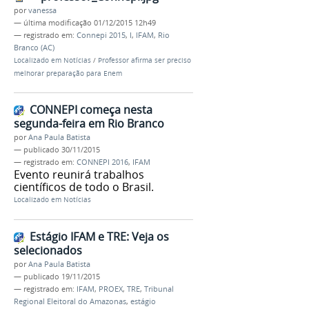
por
vanessa
—
última modificação
01/12/2015 12h49
— registrado em:
Connepi 2015
,
I
,
IFAM
,
Rio
Branco (AC)
Localizado em
Notícias
/
Professor afirma ser preciso
melhorar preparação para Enem
CONNEPI começa nesta
segunda-feira em Rio Branco
por
Ana Paula Batista
—
publicado
30/11/2015
— registrado em:
CONNEPI 2016
,
IFAM
Evento reunirá trabalhos
científicos de todo o Brasil.
Localizado em
Notícias
Estágio IFAM e TRE: Veja os
selecionados
por
Ana Paula Batista
—
publicado
19/11/2015
— registrado em:
IFAM
,
PROEX
,
TRE
,
Tribunal
Regional Eleitoral do Amazonas
,
estágio