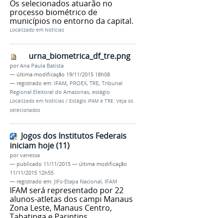
Os selecionados atuarão no
processo biométrico de
municípios no entorno da capital.
Localizado em
Notícias
urna_biometrica_df_tre.png
por
Ana Paula Batista
—
última modificação
19/11/2015 18h08
— registrado em:
IFAM
,
PROEX
,
TRE
,
Tribunal
Regional Eleitoral do Amazonas
,
estágio
Localizado em
Notícias
/
Estágio IFAM e TRE: Veja os
selecionados
Jogos dos Institutos Federais
iniciam hoje (11)
por
vanessa
—
publicado
11/11/2015
—
última modificação
11/11/2015 12h55
— registrado em:
JIFs-Etapa Nacional
,
IFAM
IFAM será representado por 22
alunos-atletas dos campi Manaus
Zona Leste, Manaus Centro,
Tabatinga e Parintins.