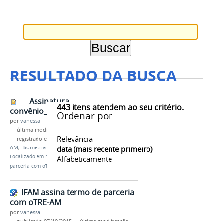
RESULTADO DA BUSCA
Assinatura
443
itens atendem ao seu critério.
convênio_IFAM_TRE-AM.jpg
Ordenar por
por
vanessa
—
última modificação
07/10/2015 17h03
Relevância
— registrado em:
Termo de parceria
,
IFAM
,
TRE-
AM
,
Biometria
data (mais recente primeiro)
Localizado em
Notícias
/
IFAM assina termo de
Alfabeticamente
parceria com oTRE-AM
IFAM assina termo de parceria
com oTRE-AM
por
vanessa
—
publicado
07/10/2015
—
última modificação