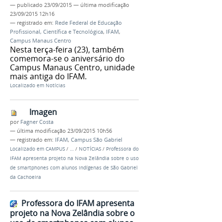
—
publicado
23/09/2015
—
última modificação
23/09/2015 12h16
— registrado em:
Rede Federal de Educação
Profissional, Científica e Tecnológica
,
IFAM
,
Campus Manaus Centro
Nesta terça-feira (23), também
comemora-se o aniversário do
Campus Manaus Centro, unidade
mais antiga do IFAM.
Localizado em
Notícias
Imagen
por
Fagner Costa
—
última modificação
23/09/2015 10h56
— registrado em:
IFAM
,
Campus São Gabriel
Localizado em
CAMPUS
/
…
/
NOTÍCIAS
/
Professora do
IFAM apresenta projeto na Nova Zelândia sobre o uso
de smartphones com alunos indígenas de São Gabriel
da Cachoeira
Professora do IFAM apresenta
projeto na Nova Zelândia sobre o