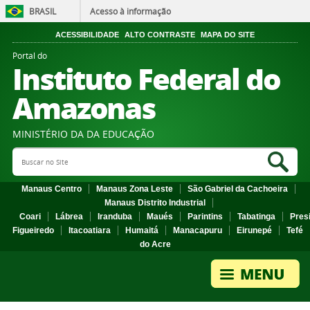
BRASIL
Acesso à informação
ACESSIBILIDADE
ALTO CONTRASTE
MAPA DO SITE
Portal do
Instituto Federal do
Amazonas
MINISTÉRIO DA DA EDUCAÇÃO
Search Site
Sea
Manaus Centro
Manaus Zona Leste
São Gabriel da Cachoeira
Manaus Distrito Industrial
Coari
Lábrea
Iranduba
Maués
Parintins
Tabatinga
Pres
Figueiredo
Itacoatiara
Humaitá
Manacapuru
Eirunepé
Tefé
do Acre