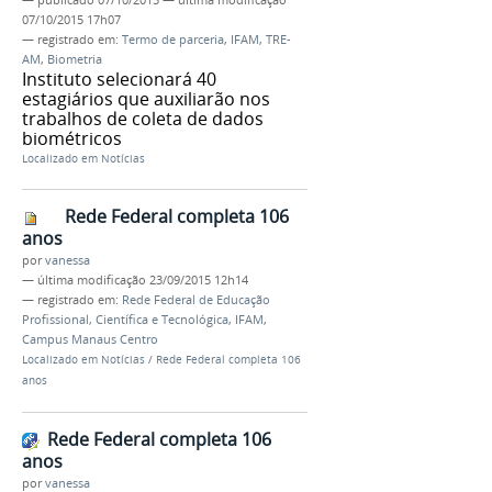
07/10/2015 17h07
— registrado em:
Termo de parceria
,
IFAM
,
TRE-
AM
,
Biometria
Instituto selecionará 40
estagiários que auxiliarão nos
trabalhos de coleta de dados
biométricos
Localizado em
Notícias
Rede Federal completa 106
anos
por
vanessa
—
última modificação
23/09/2015 12h14
— registrado em:
Rede Federal de Educação
Profissional, Científica e Tecnológica
,
IFAM
,
Campus Manaus Centro
Localizado em
Notícias
/
Rede Federal completa 106
anos
Rede Federal completa 106
anos
por
vanessa