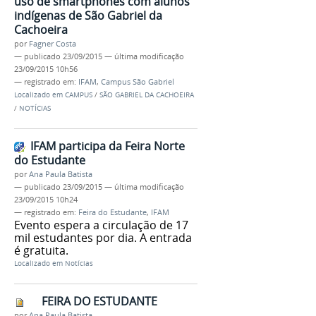
uso de smartphones com alunos
indígenas de São Gabriel da
Cachoeira
por
Fagner Costa
—
publicado
23/09/2015
—
última modificação
23/09/2015 10h56
— registrado em:
IFAM
,
Campus São Gabriel
Localizado em
CAMPUS
/
SÃO GABRIEL DA CACHOEIRA
/
NOTÍCIAS
IFAM participa da Feira Norte
do Estudante
por
Ana Paula Batista
—
publicado
23/09/2015
—
última modificação
23/09/2015 10h24
— registrado em:
Feira do Estudante
,
IFAM
Evento espera a circulação de 17
mil estudantes por dia. A entrada
é gratuita.
Localizado em
Notícias
FEIRA DO ESTUDANTE
por
Ana Paula Batista