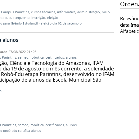
Orden
,
Campus Parintins
,
cursos técnicos
,
informatica
,
administração
,
meio
Relevânc
rado
,
subsequente
,
inscrição
,
eleição
ão para Grêmio Estudantil - eleição dia 02 de setembro
data (ma
Alfabeti
a alunos
cação
27/08/2022 21h26
 Parintins
,
semed
,
robótica
,
certificados
,
alunos
ção, Ciência e Tecnologia do Amazonas, IFAM
o dia 19 de agosto do mês corrente, a solenidade
Robô-Edu etapa Parintins, desenvolvido no IFAM
icipação de alunos da Escola Municipal São
s
 Parintins
,
semed
,
robótica
,
certificados
,
alunos
to Robô-Edu certifica alunos