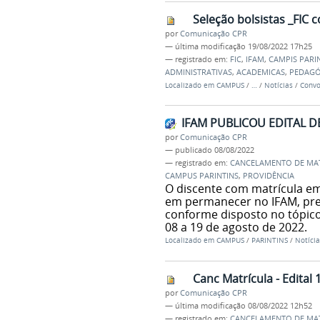
Seleção bolsistas _FIC
por
Comunicação CPR
—
última modificação
19/08/2022 17h25
— registrado em:
FIC
,
IFAM
,
CAMPIS PARI
ADMINISTRATIVAS
,
ACADEMICAS
,
PEDAGÓ
Localizado em
CAMPUS
/
…
/
Notícias
/
Convo
IFAM PUBLICOU EDITAL 
por
Comunicação CPR
—
publicado
08/08/2022
— registrado em:
CANCELAMENTO DE MA
CAMPUS PARINTINS
,
PROVIDÊNCIA
O discente com matrícula e
em permanecer no IFAM, pre
conforme disposto no tópico
08 a 19 de agosto de 2022.
Localizado em
CAMPUS
/
PARINTINS
/
Notícia
Canc Matrícula - Edita
por
Comunicação CPR
—
última modificação
08/08/2022 12h52
— registrado em:
CANCELAMENTO DE MA