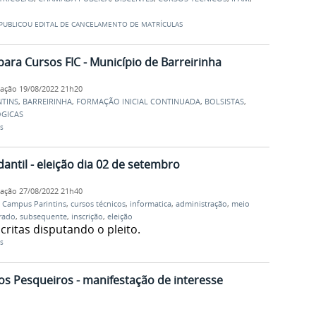
 PUBLICOU EDITAL DE CANCELAMENTO DE MATRÍCULAS
ara Cursos FIC - Município de Barreirinha
cação
19/08/2022 21h20
NTINS
,
BARREIRINHA
,
FORMAÇÃO INICIAL CONTINUADA
,
BOLSISTAS
,
GICAS
s
antil - eleição dia 02 de setembro
cação
27/08/2022 21h40
,
Campus Parintins
,
cursos técnicos
,
informatica
,
administração
,
meio
rado
,
subsequente
,
inscrição
,
eleição
critas disputando o pleito.
s
s Pesqueiros - manifestação de interesse