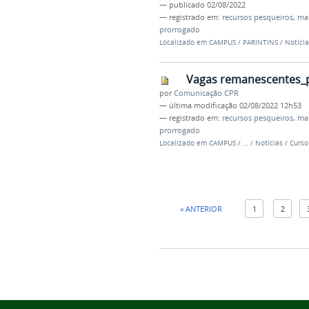
—
publicado
02/08/2022
— registrado em:
recursos pesqueiros
,
man
prorrogado
Localizado em
CAMPUS
/
PARINTINS
/
Notícia
Vagas remanescentes_
por
Comunicação CPR
—
última modificação
02/08/2022 12h53
— registrado em:
recursos pesqueiros
,
man
prorrogado
Localizado em
CAMPUS
/
…
/
Notícias
/
Curso
« ANTERIOR
1
2