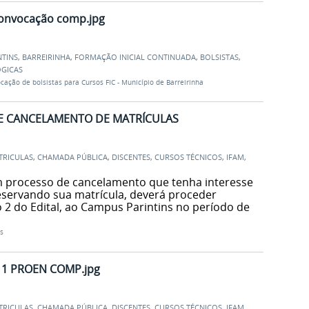
 convocação comp.jpg
NTINS
,
BARREIRINHA
,
FORMAÇÃO INICIAL CONTINUADA
,
BOLSISTAS
,
GICAS
cação de bolsistas para Cursos FIC - Município de Barreirinha
DE CANCELAMENTO DE MATRÍCULAS
TRICULAS
,
CHAMADA PÚBLICA
,
DISCENTES
,
CURSOS TÉCNICOS
,
IFAM
,
m processo de cancelamento que tenha interesse
servando sua matrícula, deverá proceder
 2 do Edital, ao Campus Parintins no período de
s
l 11 PROEN COMP.jpg
TRICULAS
,
CHAMADA PÚBLICA
,
DISCENTES
,
CURSOS TÉCNICOS
,
IFAM
,