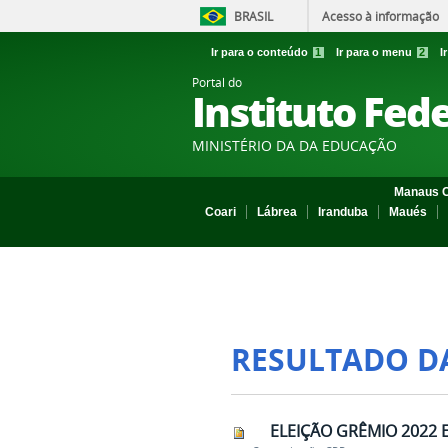
BRASIL
Acesso à informação
Ir para o conteúdo
1
Ir para o menu
2
I
Portal do
Instituto Fed
MINISTÉRIO DA DA EDUCAÇÃO
Manaus C
Coari
Lábrea
Iranduba
Maués
RESULTADO D
ELEIÇÃO GRÊMIO 2022 