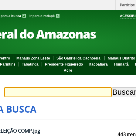
Participe
r para a busca
3
Ir para o rodapé
4
ACESSIBI
eral do Amazonas
entro
Manaus Zona Leste
São Gabriel da Cachoeira
Manaus Distrito 
Parintins
Tabatinga
Presidente Figueiredo
Itacoatiara
Humaitá
Acre
A BUSCA
ELEIÇÃO COMP.jpg
443
iten