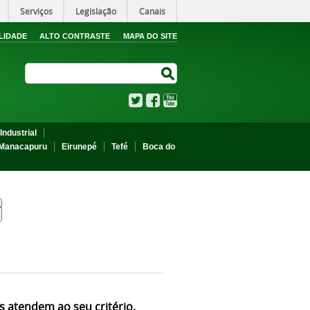
Serviços
Legislação
Canais
LIDADE
ALTO CONTRASTE
MAPA DO SITE
Search Site
Search Site
Twitter
Facebook
YouTube
Industrial
Manacapuru
Eirunepé
Tefé
Boca do
s atendem ao seu critério.