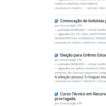
CAMPUS PARINTINS
,
PROVIDÊNCIA
Localizado em
CAMPUS
/
…
/
Notícias
/
IFAM
Convocação de bolsistas p
por
Comunicação CPR
—
publicado
05/08/2022
—
última modifi
— registrado em:
FIC
,
IFAM
,
CAMPIS PARI
ADMINISTRATIVAS
,
ACADEMICAS
,
PEDAGÓ
Localizado em
CAMPUS
/
PARINTINS
/
Notícia
Eleição para Grêmio Estud
por
Comunicação CPR
—
publicado
04/08/2022
—
última modifi
— registrado em:
grêmio estudantil
,
IFAM
ambiente
,
EJA
,
Recursos pesqueiros
,
integ
A eleição possui 3 chapas ins
Localizado em
CAMPUS
/
PARINTINS
/
Notícia
Curso Técnico em Recurso
prorrogada
por
Comunicação CPR