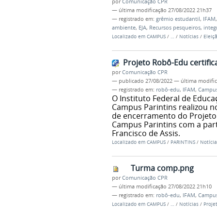
por
Comunicação CPR
—
última modificação
27/08/2022 21h37
— registrado em:
grêmio estudantil
,
IFAM
ambiente
,
EJA
,
Recursos pesqueiros
,
integ
Localizado em
CAMPUS
/
…
/
Notícias
/
Eleiç
Projeto Robô-Edu certific
por
Comunicação CPR
—
publicado
27/08/2022
—
última modifi
— registrado em:
robô-edu
,
IFAM
,
Campus
O Instituto Federal de Educa
Campus Parintins realizou n
de encerramento do Projeto 
Campus Parintins com a part
Francisco de Assis.
Localizado em
CAMPUS
/
PARINTINS
/
Notícia
Turma comp.png
por
Comunicação CPR
—
última modificação
27/08/2022 21h10
— registrado em:
robô-edu
,
IFAM
,
Campus
Localizado em
CAMPUS
/
…
/
Notícias
/
Proje