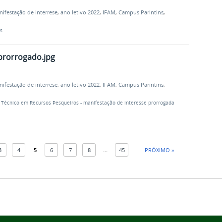
ifestação de interrese
,
ano letivo 2022
,
IFAM
,
Campus Parintins
,
s
prorrogado.jpg
ifestação de interrese
,
ano letivo 2022
,
IFAM
,
Campus Parintins
,
 Técnico em Recursos Pesqueiros - manifestação de interesse prorrogada
3
4
5
6
7
8
...
45
PRÓXIMO »