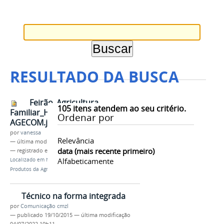
RESULTADO DA BUSCA
Feirão_Agricultura
105
itens atendem ao seu critério.
Familiar_Herick Pereira
Ordenar por
AGECOM.jpg
por
vanessa
Relevância
—
última modificação
23/10/2015 16h22
data (mais recente primeiro)
— registrado em:
Fepagro 2015
,
IFAM
,
CMZL
Alfabeticamente
Localizado em
Notícias
/
IFAM realiza Feira de
Produtos da Agricultura Familiar
Técnico na forma integrada
por
Comunicação cmzl
—
publicado
19/10/2015
—
última modificação
04/07/2022 10h11