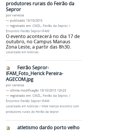
produtores rurais do Feirão da
Sepror
por
vanessa
—
publicado
15/10/2015
— registrado em:
CMZL
,
Feirão da Sepror
,
I
Encontro Feirão Sepror-IFAM
O evento acontecerá no dia 17 de
outubro, no Campus Manaus
Zona Leste, a partir das 8h30.
Localizado em
Notícias
Feirão Sepror-
IFAM_Foto_Herick Pereira-
AGECOM.jpg
por
vanessa
—
última modificação
15/10/2015 12h23
— registrado em:
CMZL
,
Feirão da Sepror
,
I
Encontro Feirão Sepror-IFAM
Localizado em
Notícias
/
IFAM realiza encontro com
produtores rurais do Feirão da Sepror
atletismo dardo porto velho