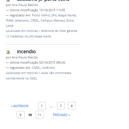
por
Ana Paula Batista
—
última modificação
15/10/2015 11h35
— registrado em:
Porto Velho
,
JIFs
,
etapa Norte
,
IFAM
,
atletismo
,
CMZL
,
Campus Manaus Zona
Leste
Localizado em
Notícias
/
Atletismo do IFAM garante
12 medalhas no JIFS etapa Norte
incendio
por
Ana Paula Batista
—
última modificação
02/10/2015 09h20
— registrado em:
CMZL
,
incêndio
Localizado em
Notícias
/
Aulas são ministradas
normalmente no CMZL
« ANTERIOR
1
...
7
8
9
10
11
PRÓXIMO »