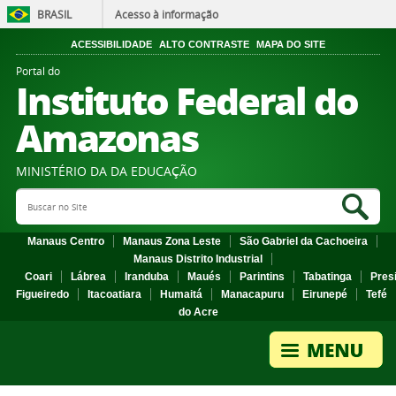
BRASIL
Acesso à informação
ACESSIBILIDADE
ALTO CONTRASTE
MAPA DO SITE
Portal do
Instituto Federal do
Amazonas
MINISTÉRIO DA DA EDUCAÇÃO
Search Site
Sea
Manaus Centro
Manaus Zona Leste
São Gabriel da Cachoeira
Manaus Distrito Industrial
Coari
Lábrea
Iranduba
Maués
Parintins
Tabatinga
Pres
Figueiredo
Itacoatiara
Humaitá
Manacapuru
Eirunepé
Tefé
do Acre