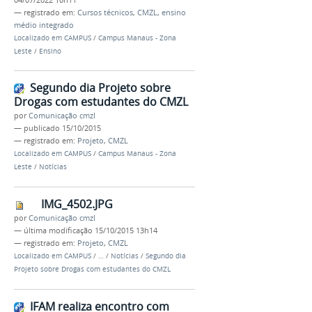
— registrado em:
Cursos técnicos
,
CMZL
,
ensino
médio integrado
Localizado em
CAMPUS
/
Campus Manaus - Zona
Leste
/
Ensino
Segundo dia Projeto sobre
Drogas com estudantes do CMZL
por
Comunicação cmzl
—
publicado
15/10/2015
— registrado em:
Projeto
,
CMZL
Localizado em
CAMPUS
/
Campus Manaus - Zona
Leste
/
Notícias
IMG_4502.JPG
por
Comunicação cmzl
—
última modificação
15/10/2015 13h14
— registrado em:
Projeto
,
CMZL
Localizado em
CAMPUS
/
…
/
Notícias
/
Segundo dia
Projeto sobre Drogas com estudantes do CMZL
IFAM realiza encontro com