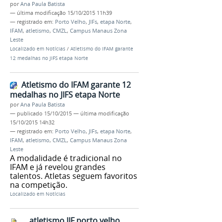
por
Ana Paula Batista
—
última modificação
15/10/2015 11h39
— registrado em:
Porto Velho
,
JIFs
,
etapa Norte
,
IFAM
,
atletismo
,
CMZL
,
Campus Manaus Zona
Leste
Localizado em
Notícias
/
Atletismo do IFAM garante
12 medalhas no JIFS etapa Norte
Atletismo do IFAM garante 12
medalhas no JIFS etapa Norte
por
Ana Paula Batista
—
publicado
15/10/2015
—
última modificação
15/10/2015 14h32
— registrado em:
Porto Velho
,
JIFs
,
etapa Norte
,
IFAM
,
atletismo
,
CMZL
,
Campus Manaus Zona
Leste
A modalidade é tradicional no
IFAM e já revelou grandes
talentos. Atletas seguem favoritos
na competição.
Localizado em
Notícias
atletismo JIF porto velho