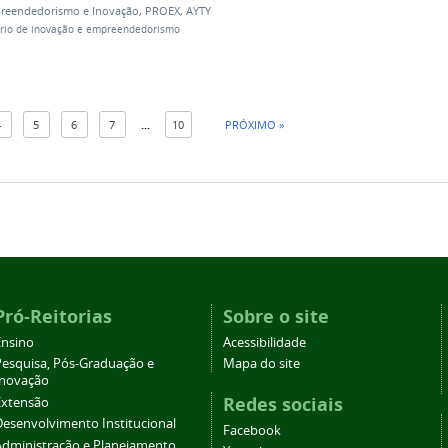
reendedorismo e Inovação
,
PROEX
,
AYTY
ário de inovação e empreendedorismo
4
5
6
7
...
10
PRÓXIMO »
Pró-Reitorias
Sobre o site
Ensino
Acessibilidade
Pesquisa, Pós-Graduação e
Mapa do site
Inovação
Redes sociais
Extensão
Desenvolvimento Institucional
Facebook
Administração e Planejamento