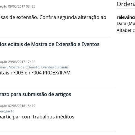
Orden
cação
09/05/2017 08h23
lsas de extensão. Confira segunda alteração ao
relevânc
Data (ma
Alfabeti
dos editais de Mostra de Extensão e Eventos
cação
29/08/2017 17h22
minar
,
Mostra de Extensão
,
Eventos Culturais
ditais nº003 e nº004 PROEX/IFAM
razo para submissão de artigos
cação
02/05/2018 15h19
orrogação
articipar com trabalhos inéditos