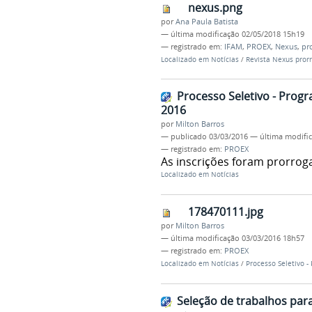
nexus.png
por
Ana Paula Batista
—
última modificação
02/05/2018 15h19
— registrado em:
IFAM
,
PROEX
,
Nexus
,
pr
Localizado em
Notícias
/
Revista Nexus pror
Processo Seletivo - Progr
2016
por
Milton Barros
—
publicado
03/03/2016
—
última modifi
— registrado em:
PROEX
As inscrições foram prorroga
Localizado em
Notícias
178470111.jpg
por
Milton Barros
—
última modificação
03/03/2016 18h57
— registrado em:
PROEX
Localizado em
Notícias
/
Processo Seletivo -
Seleção de trabalhos para