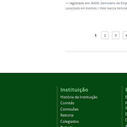
— registrado em:
RAMI
,
Seminário de Emp
Localizado em
Eventos
/
IFAM realiza semin
1
2
3
Instituição
História da Instituição
Comitês
Comissões
Reitoria
Colegiados