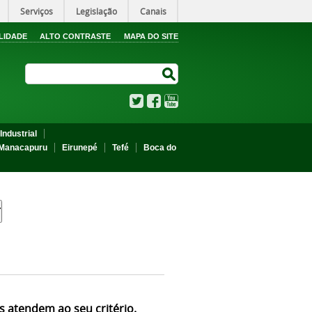
Serviços
Legislação
Canais
LIDADE
ALTO CONTRASTE
MAPA DO SITE
Search Site
Search Site
Twitter
Facebook
YouTube
Industrial
Manacapuru
Eirunepé
Tefé
Boca do
s atendem ao seu critério.