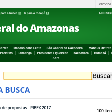
Participe
r para a busca
3
Ir para o rodapé
4
ACESSIBI
eral do Amazonas
entro
Manaus Zona Leste
São Gabriel da Cachoeira
Manaus Distrito 
Parintins
Tabatinga
Presidente Figueiredo
Itacoatiara
Humaitá
Acre
A BUSCA
de propostas - PIBEX 2017
100
iten