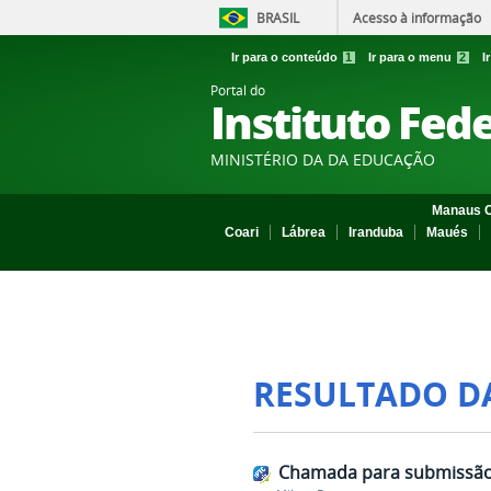
BRASIL
Acesso à informação
Ir para o conteúdo
1
Ir para o menu
2
I
Portal do
Instituto Fed
MINISTÉRIO DA DA EDUCAÇÃO
Manaus C
Coari
Lábrea
Iranduba
Maués
RESULTADO D
Chamada para submissão 