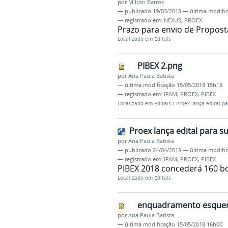
por
Milton Barros
—
publicado
19/03/2018
—
última modifi
— registrado em:
NEXUS
,
PROEX
Prazo para envio de Proposta
Localizado em
Editais
PIBEX 2.png
por
Ana Paula Batista
—
última modificação
15/05/2018 15h18
— registrado em:
IFAM
,
PROEX
,
PIBEX
Localizado em
Editais
/
Proex lança edital p
Proex lança edital para 
por
Ana Paula Batista
—
publicado
24/04/2018
—
última modifi
— registrado em:
IFAM
,
PROEX
,
PIBEX
PIBEX 2018 concederá 160 bo
Localizado em
Editais
enquadramento esquerd
por
Ana Paula Batista
—
última modificação
15/05/2018 16h00