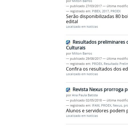
por
Milton Barros
—
publicado
27/03/2017
—
última modifi
— registrado em:
PIBEX
,
2017
,
PROEX
Serão disponibilizadas 80 bo
edital
Localizado em
Notícias
Resultados preliminares 
Culturais
por
Milton Barros
—
publicado
29/08/2017
—
última modifi
— registrado em:
PROEX
,
Resultado Preli
Confira os resultados dos e
Localizado em
Notícias
Revista Nexus prorroga p
por
Ana Paula Batista
—
publicado
02/05/2018
—
última modifi
— registrado em:
IFAM
,
PROEX
,
Nexus
,
pr
Alunos e servidores podem p
Localizado em
Notícias