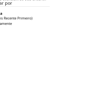
ar por
ia
is Recente Primeiro)
camente