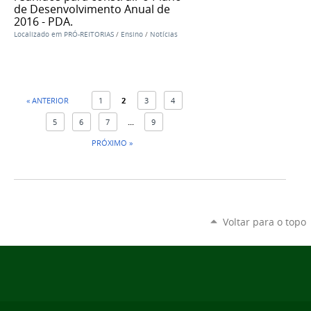
de Desenvolvimento Anual de
2016 - PDA.
Localizado em
PRÓ-REITORIAS
/
Ensino
/
Notícias
« ANTERIOR
1
2
3
4
5
6
7
...
9
PRÓXIMO »
Voltar para o topo