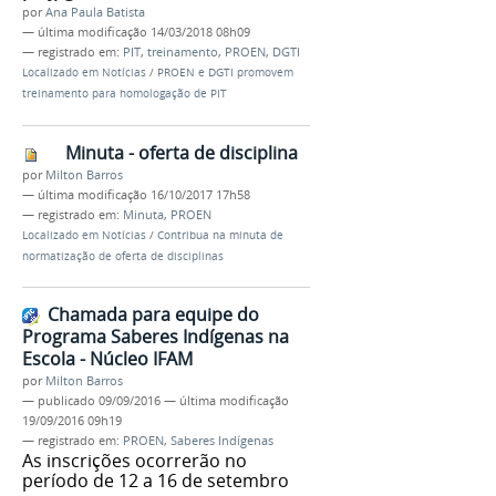
por
Ana Paula Batista
—
última modificação
14/03/2018 08h09
— registrado em:
PIT
,
treinamento
,
PROEN
,
DGTI
Localizado em
Notícias
/
PROEN e DGTI promovem
treinamento para homologação de PIT
Minuta - oferta de disciplina
por
Milton Barros
—
última modificação
16/10/2017 17h58
— registrado em:
Minuta
,
PROEN
Localizado em
Notícias
/
Contribua na minuta de
normatização de oferta de disciplinas
Chamada para equipe do
Programa Saberes Indígenas na
Escola - Núcleo IFAM
por
Milton Barros
—
publicado
09/09/2016
—
última modificação
19/09/2016 09h19
— registrado em:
PROEN
,
Saberes Indígenas
As inscrições ocorrerão no
período de 12 a 16 de setembro