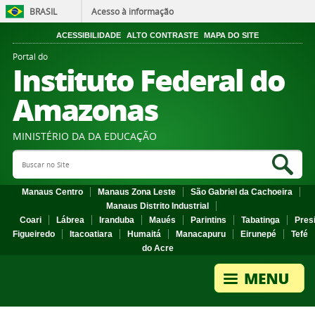
BRASIL
Acesso à informação
ACESSIBILIDADE
ALTO CONTRASTE
MAPA DO SITE
Portal do
Instituto Federal do
Amazonas
MINISTÉRIO DA DA EDUCAÇÃO
Search Site
Sea
Manaus Centro
Manaus Zona Leste
São Gabriel da Cachoeira
Manaus Distrito Industrial
Coari
Lábrea
Iranduba
Maués
Parintins
Tabatinga
Pres
Figueiredo
Itacoatiara
Humaitá
Manacapuru
Eirunepé
Tefé
do Acre