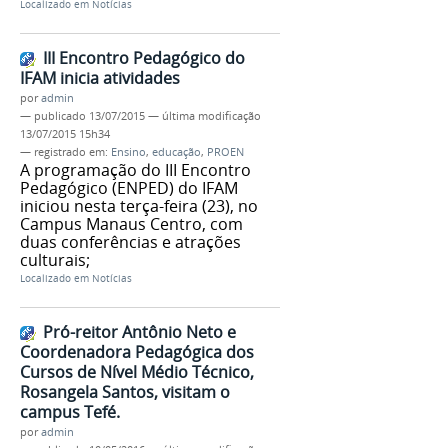
Localizado em
Notícias
III Encontro Pedagógico do
IFAM inicia atividades
por
admin
—
publicado
13/07/2015
—
última modificação
13/07/2015 15h34
— registrado em:
Ensino
,
educação
,
PROEN
A programação do III Encontro
Pedagógico (ENPED) do IFAM
iniciou nesta terça-feira (23), no
Campus Manaus Centro, com
duas conferências e atrações
culturais;
Localizado em
Notícias
Pró-reitor Antônio Neto e
Coordenadora Pedagógica dos
Cursos de Nível Médio Técnico,
Rosangela Santos, visitam o
campus Tefé.
por
admin