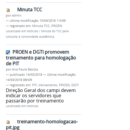
Minuta TCC
por
admin
—
última modificação
15/04/2016 11h09
— registrado em:
Minuta TCC
,
PROEN
Localizado em
Notícias
/
Minuta do TCC para
consulta à comunidade acadêmica
PROEN e DGTI promovem
treinamento para homologação
de PIT
por
Ana Paula Batista
—
publicado
14/03/2018
—
última modificação
14/03/2018 08h09
— registrado em:
PIT
,
treinamento
,
PROEN
,
DGTI
Direção Geral dos campi devem
indicar os servidores que
passarão por treinamento
Localizado em
Notícias
treinamento-homologacao-
pit.jpg