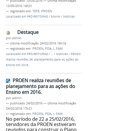
—
publicado
10/05/2016
—
última modificação
12/05/2016 14h31
— registrado em:
TEFE
,
PROEN
Localizado em
PRÓ-REITORIAS
/
Ensino
/
Notícias
Destaque
por
admin
—
última modificação
24/02/2016 16h18
— registrado em:
PROEN
,
PDA
,
I
,
FAM
Localizado em
PRÓ-REITORIAS
/
…
/
Notícias
/
PROEN
realiza reuniões de planejamento para as ações do
Ensino em 2016.
PROEN realiza reuniões de
planejamento para as ações do
Ensino em 2016.
por
admin
—
publicado
24/02/2016
—
última modificação
24/02/2016 17h21
— registrado em:
PROEN
,
PDA
,
I
,
FAM
No período de 22 a 25/02/2016,
servidores da PROEN estiveram
reunidos para construir o Plano