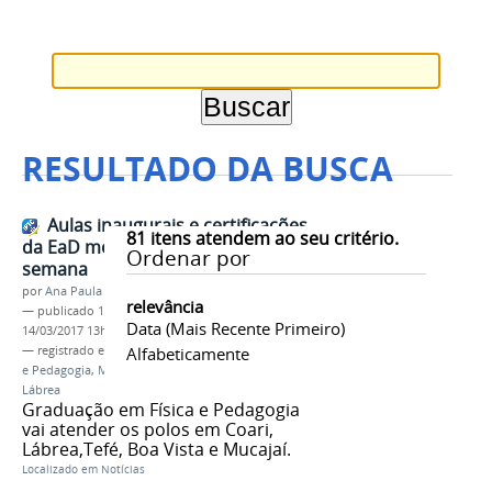
RESULTADO DA BUSCA
Aulas inaugurais e certificações
81
itens atendem ao seu critério.
da EaD movimentam fim de
Ordenar por
semana
por
Ana Paula Batista
relevância
—
publicado
13/03/2017
—
última modificação
Data (mais Recente Primeiro)
14/03/2017 13h30
— registrado em:
EaD
Alfabeticamente
,
PROEN
,
Licenciaturas Física
e Pedagogia
,
Mucajaí
,
Boa Vista
,
Coari
,
Tefé
,
Lábrea
Graduação em Física e Pedagogia
vai atender os polos em Coari,
Lábrea,Tefé, Boa Vista e Mucajaí.
Localizado em
Notícias