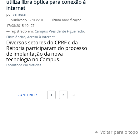
utiliza fibra óptica para conexão à
internet
por
vanessa
—
publicado
17/08/2015
—
última modificação
17/08/2015 10h27
— registrado em:
Campus Presidente Figueiredo
,
Fibra óptica
,
Acesso à internet
Diversos setores do CPRF e da
Reitoria participaram do processo
de implantação da nova
tecnologia no Campus.
Localizado em
Notícias
« ANTERIOR
1
2
3
Voltar para o topo