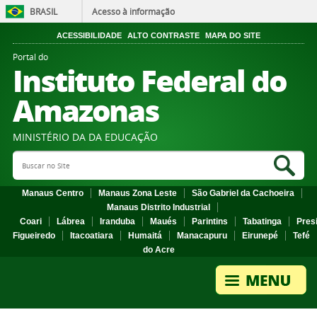
BRASIL
Acesso à informação
ACESSIBILIDADE
ALTO CONTRASTE
MAPA DO SITE
Portal do
Instituto Federal do
Amazonas
MINISTÉRIO DA DA EDUCAÇÃO
Search Site
Sea
Manaus Centro
Manaus Zona Leste
São Gabriel da Cachoeira
Manaus Distrito Industrial
Coari
Lábrea
Iranduba
Maués
Parintins
Tabatinga
Pres
Figueiredo
Itacoatiara
Humaitá
Manacapuru
Eirunepé
Tefé
do Acre