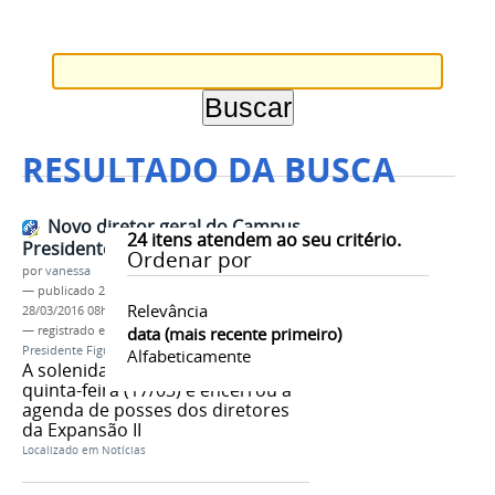
RESULTADO DA BUSCA
Novo diretor geral do Campus
24
itens atendem ao seu critério.
Presidente é empossado
Ordenar por
por
vanessa
—
publicado
23/03/2016
—
última modificação
Relevância
28/03/2016 08h34
— registrado em:
Solenidade de Posse
data (mais recente primeiro)
,
Campus
Presidente Figueiredo
,
Expansão II
,
Diretor Geral
Alfabeticamente
A solenidade ocorreu na última
quinta-feira (17/03) e encerrou a
agenda de posses dos diretores
da Expansão II
Localizado em
Notícias