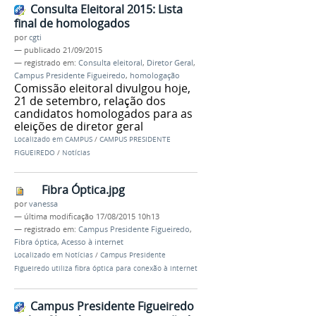
Consulta Eleitoral 2015: Lista
final de homologados
por
cgti
—
publicado
21/09/2015
— registrado em:
Consulta eleitoral
,
Diretor Geral
,
Campus Presidente Figueiredo
,
homologação
Comissão eleitoral divulgou hoje,
21 de setembro, relação dos
candidatos homologados para as
eleições de diretor geral
Localizado em
CAMPUS
/
CAMPUS PRESIDENTE
FIGUEIREDO
/
Notícias
Fibra Óptica.jpg
por
vanessa
—
última modificação
17/08/2015 10h13
— registrado em:
Campus Presidente Figueiredo
,
Fibra óptica
,
Acesso à internet
Localizado em
Notícias
/
Campus Presidente
Figueiredo utiliza fibra óptica para conexão à internet
Campus Presidente Figueiredo