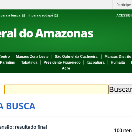
Participe
r para a busca
3
Ir para o rodapé
4
ACESSIBI
eral do Amazonas
entro
Manaus Zona Leste
São Gabriel da Cachoeira
Manaus Distrito 
Parintins
Tabatinga
Presidente Figueiredo
Itacoatiara
Humaitá
Acre
A BUSCA
ensão: resultado final
100
iten