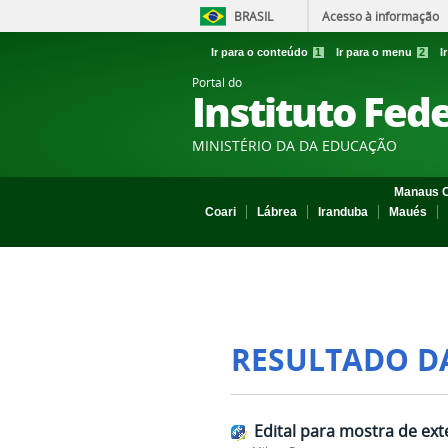
BRASIL
Acesso à informação
Ir para o conteúdo
1
Ir para o menu
2
I
Portal do
Instituto Fed
MINISTÉRIO DA DA EDUCAÇÃO
Manaus C
Coari
Lábrea
Iranduba
Maués
RESULTADO D
Edital para mostra de ext