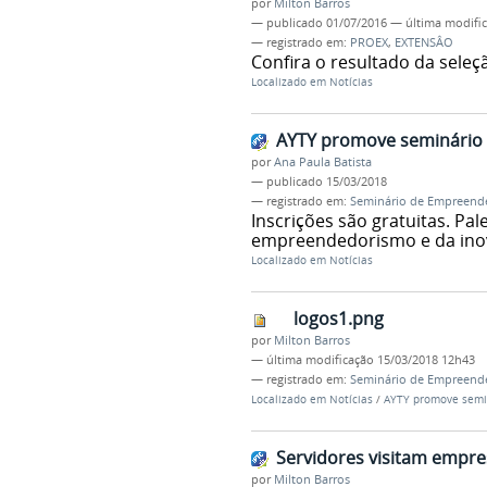
por
Milton Barros
—
publicado
01/07/2016
—
última modifi
— registrado em:
PROEX
,
EXTENSÂO
Confira o resultado da seleç
Localizado em
Notícias
AYTY promove seminário
por
Ana Paula Batista
—
publicado
15/03/2018
— registrado em:
Seminário de Empreend
Inscrições são gratuitas. Pa
empreendedorismo e da inov
Localizado em
Notícias
logos1.png
por
Milton Barros
—
última modificação
15/03/2018 12h43
— registrado em:
Seminário de Empreend
Localizado em
Notícias
/
AYTY promove semi
Servidores visitam empre
por
Milton Barros