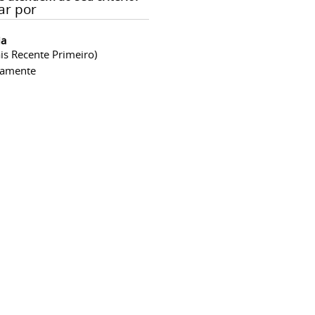
ar por
ia
is Recente Primeiro)
camente