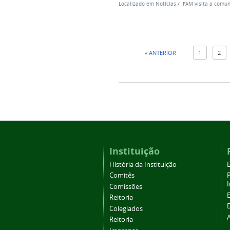
Localizado em
Notícias
/
IFAM visita a comun
« ANTERIOR
1
2
Instituição
História da Instituição
Comitês
Comissões
Reitoria
Colegiados
Reitoria