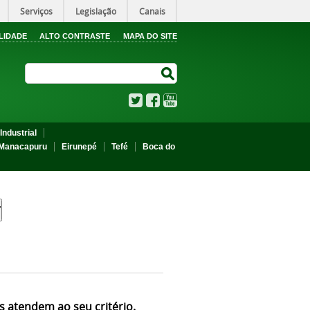
Serviços
Legislação
Canais
LIDADE
ALTO CONTRASTE
MAPA DO SITE
Search Site
Search Site
Twitter
Facebook
YouTube
Industrial
Manacapuru
Eirunepé
Tefé
Boca do
s atendem ao seu critério.