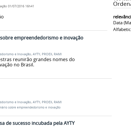
Orden
cação
01/07/2016 16h41
ão
relevânc
Data (ma
Alfabeti
 sobre empreendedorismo e inovação
edorismo e Inovação
,
AYTY
,
PROEX
,
RAMI
lestras reunirão grandes nomes do
ação no Brasil.
edorismo e Inovação
,
AYTY
,
PROEX
,
RAMI
nário sobre empreendedorismo e inovação
sa de sucesso incubada pela AYTY