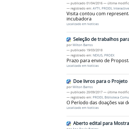
—
publicado
01/04/2016
—
última modifi
— registrado em:
AYTY
,
PROEX
,
Interactive
Visita contou com represent
incubadora
Localizado em
Notícias
Seleção de trabalhos para
por
Milton Barros
—
publicado
19/03/2018
— registrado em:
NEXUS
,
PROEX
Prazo para envio de Proposta
Localizado em
Notícias
Doe livros para o Projeto 
por
Milton Barros
—
publicado
20/09/2017
—
última modifi
— registrado em:
PROEX
,
Biblioteca Comu
O Período das doações vai d
Localizado em
Notícias
Aberto edital para Mostr
por
Ana Paula Batista