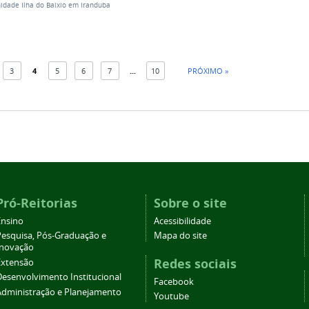
idade Ilha do Baixio em Iranduba
3
4
5
6
7
...
10
PRÓXIMO »
Pró-Reitorias
Sobre o site
Ensino
Acessibilidade
Pesquisa, Pós-Graduação e
Mapa do site
Inovação
Redes sociais
Extensão
Desenvolvimento Institucional
Facebook
Administração e Planejamento
Youtube