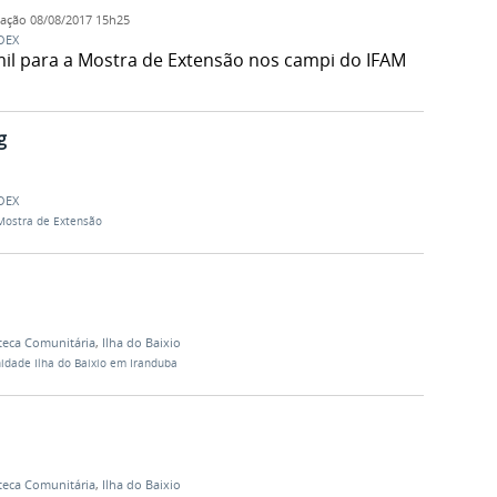
cação
08/08/2017 15h25
OEX
il para a Mostra de Extensão nos campi do IFAM
g
OEX
 Mostra de Extensão
teca Comunitária
,
Ilha do Baixio
idade Ilha do Baixio em Iranduba
teca Comunitária
,
Ilha do Baixio