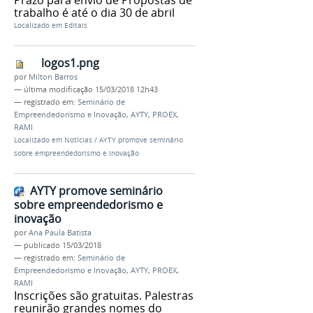
Prazo para envio de Propostas de
trabalho é até o dia 30 de abril
Localizado em
Editais
logos1.png
por
Milton Barros
—
última modificação
15/03/2018 12h43
— registrado em:
Seminário de
Empreendedorismo e Inovação
,
AYTY
,
PROEX
,
RAMI
Localizado em
Notícias
/
AYTY promove seminário
sobre empreendedorismo e inovação
AYTY promove seminário
sobre empreendedorismo e
inovação
por
Ana Paula Batista
—
publicado
15/03/2018
— registrado em:
Seminário de
Empreendedorismo e Inovação
,
AYTY
,
PROEX
,
RAMI
Inscrições são gratuitas. Palestras
reunirão grandes nomes do