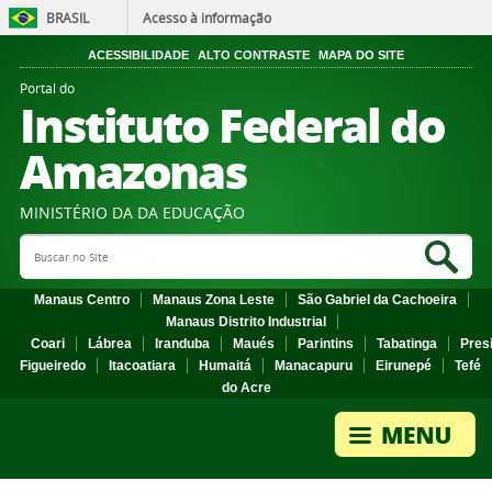
BRASIL
Acesso à informação
ACESSIBILIDADE
ALTO CONTRASTE
MAPA DO SITE
Portal do
Instituto Federal do
Amazonas
MINISTÉRIO DA DA EDUCAÇÃO
Search Site
Sea
Manaus Centro
Manaus Zona Leste
São Gabriel da Cachoeira
Manaus Distrito Industrial
Coari
Lábrea
Iranduba
Maués
Parintins
Tabatinga
Pres
Figueiredo
Itacoatiara
Humaitá
Manacapuru
Eirunepé
Tefé
do Acre