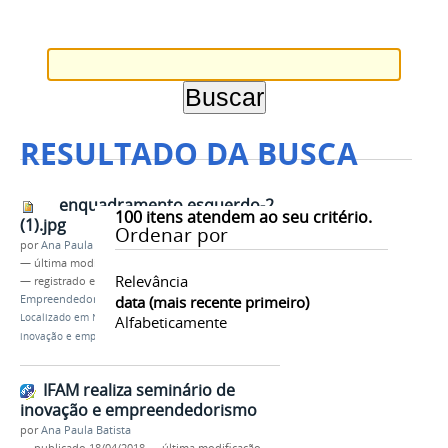
RESULTADO DA BUSCA
enquadramento esquerdo-2
100
itens atendem ao seu critério.
(1).jpg
Ordenar por
por
Ana Paula Batista
—
última modificação
19/04/2018 07h22
Relevância
— registrado em:
RAMI
,
Seminário de
Empreendedorismo e Inovação
data (mais recente primeiro)
,
PROEX
,
AYTY
Localizado em
Notícias
/
IFAM realiza seminário de
Alfabeticamente
inovação e empreendedorismo
IFAM realiza seminário de
inovação e empreendedorismo
por
Ana Paula Batista
—
publicado
18/04/2018
—
última modificação