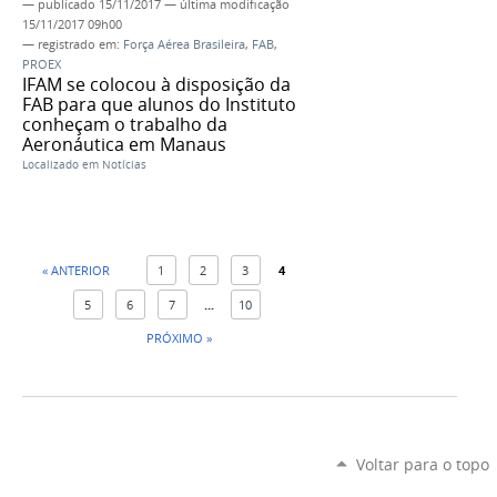
—
publicado
15/11/2017
—
última modificação
15/11/2017 09h00
— registrado em:
Força Aérea Brasileira
,
FAB
,
PROEX
IFAM se colocou à disposição da
FAB para que alunos do Instituto
conheçam o trabalho da
Aeronáutica em Manaus
Localizado em
Notícias
« ANTERIOR
1
2
3
4
5
6
7
...
10
PRÓXIMO »
Voltar para o topo