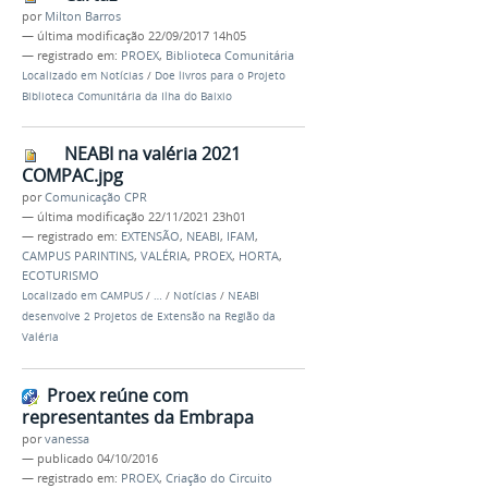
por
Milton Barros
—
última modificação
22/09/2017 14h05
— registrado em:
PROEX
,
Biblioteca Comunitária
Localizado em
Notícias
/
Doe livros para o Projeto
Biblioteca Comunitária da Ilha do Baixio
NEABI na valéria 2021
COMPAC.jpg
por
Comunicação CPR
—
última modificação
22/11/2021 23h01
— registrado em:
EXTENSÃO
,
NEABI
,
IFAM
,
CAMPUS PARINTINS
,
VALÉRIA
,
PROEX
,
HORTA
,
ECOTURISMO
Localizado em
CAMPUS
/
…
/
Notícias
/
NEABI
desenvolve 2 Projetos de Extensão na Região da
Valéria
Proex reúne com
representantes da Embrapa
por
vanessa
—
publicado
04/10/2016
— registrado em:
PROEX
,
Criação do Circuito