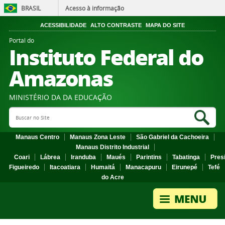
BRASIL
Acesso à informação
ACESSIBILIDADE
ALTO CONTRASTE
MAPA DO SITE
Portal do
Instituto Federal do
Amazonas
MINISTÉRIO DA DA EDUCAÇÃO
Search Site
Sea
Manaus Centro
Manaus Zona Leste
São Gabriel da Cachoeira
Manaus Distrito Industrial
Coari
Lábrea
Iranduba
Maués
Parintins
Tabatinga
Pres
Figueiredo
Itacoatiara
Humaitá
Manacapuru
Eirunepé
Tefé
do Acre