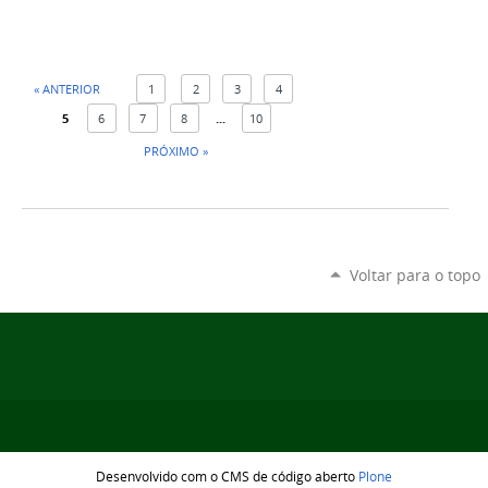
« ANTERIOR
1
2
3
4
5
6
7
8
...
10
PRÓXIMO »
Voltar para o topo
Desenvolvido com o CMS de código aberto
Plone