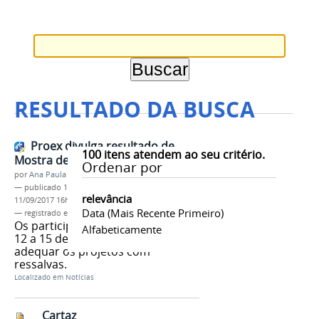
RESULTADO DA BUSCA
Proex divulga resultado de
100
itens atendem ao seu critério.
Mostra de Extensão
Ordenar por
por
Ana Paula Batista
—
publicado
11/09/2017
—
última modificação
relevância
11/09/2017 16h47
Data (mais Recente Primeiro)
— registrado em:
PROEX
,
mostra de extensão
Os participantes têm o período de
Alfabeticamente
12 a 15 de setembro para
adequar os projetos com
ressalvas.
Localizado em
Notícias
Cartaz