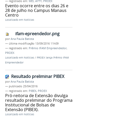
— registrado em:
MEI
,
AYTY
,
PROEX
Evento ocorre entre os dias 26 e
28 de julho no Campus Manaus
Centro
Localizado em
Notícias
ifam-epreendedor.png
por
Ana Paula Batista
—
última modificação
13/09/2016 11h09
— registrado em:
Prêmio IFAM Empreendedor
,
PROEX
Localizado em
Notícias
/
PROEX lança Prêmio IFAM
Empreendedor
Resultado preliminar PIBEX
por
Ana Paula Batista
—
publicado
25/04/2016
— registrado em:
PIBEX
,
PROEX
Pró-reitoria de Extensão divulga
resultado preliminar do Programa
Institucional de Bolsas de
Extensão (PIBEX).
Localizado em
Notícias