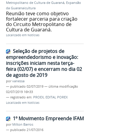
Metropolitano de Cultura de Guaraná
,
Expansão
da Guaranaicultura
Reunião teve como objetivo
fortalecer parceria para criação
do Circuito Metropolitano de
Cultura de Guaraná.
Localizado em
Notícias
Seleção de projetos de
empreendedorismo e inovação:
inscrições iniciam nesta terça-
feira (02/07) e encerram no dia 02
de agosto de 2019
por
vanessa
—
publicado
02/07/2019
—
última modificação
02/07/2019 16h33
— registrado em:
PROEX
,
EDITAL POREX
Localizado em
Notícias
1º Movimento Empreende IFAM
por
Milton Barros
—
publicado
21/07/2016