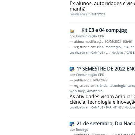
Ex-alunos, autoridades civis
manhã
Localizado em
EVENTOS
Kit 03 e 04 comp.jpg
por
Comunicação CPR
—
última modificação
10/06/2021 10h46
— registrado em:
kit alimentação
,
PSA
,
ben
Localizado em
CAMPUS
/
…
/
Notícias
/
CAE E
1º SEMESTRE DE 2022 E
por
Comunicação CPR
—
publicado
07/06/2022
— registrado em:
ciência
,
tecnologia
,
camp
workshop
,
Amazônia
As atividades visam ampliar
ciência, tecnologia e inovaç
Localizado em
CAMPUS
/
PARINTINS
/
Notícia
21 de setembro, Dia Naci
por
Rodirgo
—
publicado
21/09/2018
—
última modifi