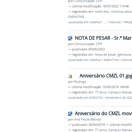
por
Comunicação CPR
—
última modificação
18/07/2022 11h46
— registrado em:
robô-edu
,
robótica educ
PARINTINS
Localizado em
CAMPUS
/
…
/
Notícias
/
PROJE
NOTA DE PESAR - Sr.ª Mari
por
Comunicação CPR
—
publicado
05/05/2022
— registrado em:
Nota de pesar
,
genitora
Localizado em
CAMPUS
/
PARINTINS
/
Notícia
Aniversário CMZL 01.jp
por
Rodirgo
—
última modificação
15/05/2018 16h08
— registrado em:
77 anos
,
Campus Manaus
Localizado em
EVENTOS
/
Aniversário do CM
Aniversário do CMZL mov
por
Ana Paula Batista
—
publicado
20/04/2018
—
última modifi
— registrado em:
77 anos
,
Campus Manaus