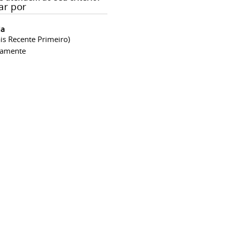
ar por
ia
is Recente Primeiro)
camente