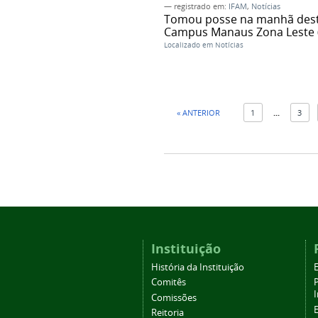
— registrado em:
IFAM
,
Notícias
Tomou posse na manhã desta 
Campus Manaus Zona Leste 
Localizado em
Notícias
« ANTERIOR
1
...
3
Instituição
História da Instituição
Comitês
Comissões
Reitoria