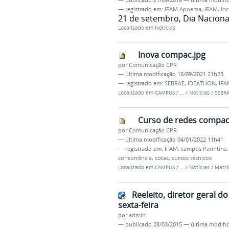
— registrado em:
IFAM Apoema
,
IFAM
,
Inc
21 de setembro, Dia Naciona
Localizado em
Notícias
Inova compac.jpg
por
Comunicação CPR
—
última modificação
16/09/2021 21h23
— registrado em:
SEBRAE
,
IDEATHON
,
IFA
Localizado em
CAMPUS
/
…
/
Notícias
/
SEBRA
Curso de redes compac
por
Comunicação CPR
—
última modificação
04/01/2022 11h41
— registrado em:
IFAM
,
campus Parintins
concorrência
,
cotas
,
cursos técnicos
Localizado em
CAMPUS
/
…
/
Notícias
/
Matrí
Reeleito, diretor geral
sexta-feira
por
admin
—
publicado
28/03/2015
—
última modifi