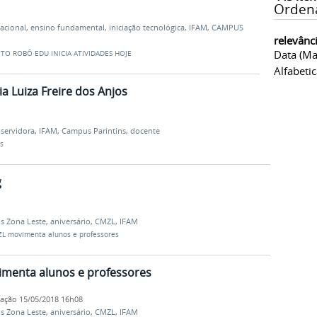
Orden
acional
,
ensino fundamental
,
iniciação tecnológica
,
IFAM
,
CAMPUS
relevânc
Data (ma
TO ROBÔ EDU INICIA ATIVIDADES HOJE
Alfabeti
a Luiza Freire dos Anjos
,
servidora
,
IFAM
,
Campus Parintins
,
docente
s
g
 Zona Leste
,
aniversário
,
CMZL
,
IFAM
ZL movimenta alunos e professores
imenta alunos e professores
cação
15/05/2018 16h08
 Zona Leste
,
aniversário
,
CMZL
,
IFAM