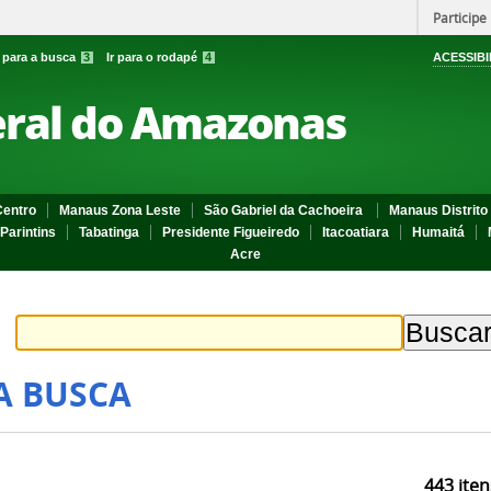
Participe
r para a busca
3
Ir para o rodapé
4
ACESSIBI
eral do Amazonas
entro
Manaus Zona Leste
São Gabriel da Cachoeira
Manaus Distrito 
Parintins
Tabatinga
Presidente Figueiredo
Itacoatiara
Humaitá
Acre
A BUSCA
443
iten