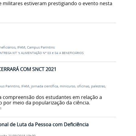
 e militares estiveram prestigiando o evento nesta
eficiários
,
IFAM
,
Campus Parintins
NTREGA KIT 's ALIMENTAÇÃO Nº 03 e 04 A BENEFICIÁRIOS
NCERRARÁ COM SNCT 2021
us Parintins
,
IFAM
,
jornada científica
,
minicurso
,
oficinas
,
palestras
,
 a compreensão dos estudantes em relação a
ão por meio da popularização da ciência.
s
onal de Luta da Pessoa com Deficiência
cação
21/09/2018 13h30