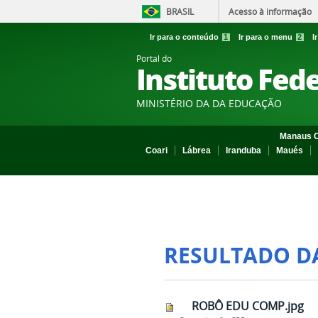
BRASIL
Acesso à informação
Ir para o conteúdo
1
Ir para o menu
2
I
Portal do
Instituto Fed
MINISTÉRIO DA DA EDUCAÇÃO
Manaus C
Coari
Lábrea
Iranduba
Maués
RESULTADO D
ROBÔ EDU COMP.jpg