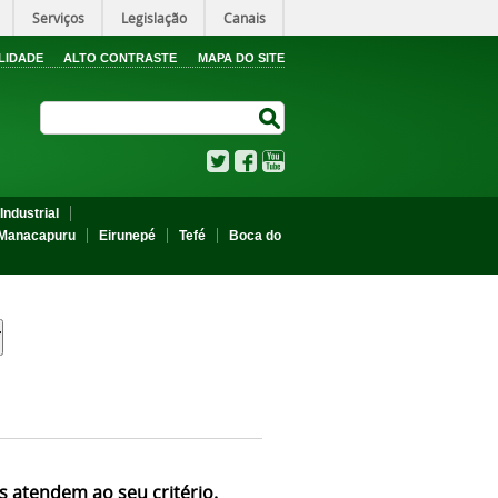
Serviços
Legislação
Canais
LIDADE
ALTO CONTRASTE
MAPA DO SITE
Search Site
Search Site
Twitter
Facebook
YouTube
Industrial
Manacapuru
Eirunepé
Tefé
Boca do
s atendem ao seu critério.