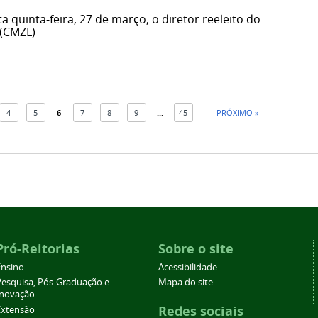
quinta-feira, 27 de março, o diretor reeleito do
(CMZL)
4
5
6
7
8
9
...
45
PRÓXIMO »
Pró-Reitorias
Sobre o site
Ensino
Acessibilidade
Pesquisa, Pós-Graduação e
Mapa do site
Inovação
Redes sociais
Extensão