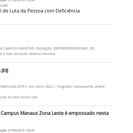
lusão
l de Luta da Pessoa com Deficiência
M
,
CAMPUS PARINTINS
,
IN0VAÇÃO
,
EMPREENDEDORISMO
,
IES
E e IFAM realizarão Ideathon Parintins
.jpg
,
Matrículas 2018/1
,
ano letivo 2022.1
,
integrado
,
subsequente
,
ampla
culas do IFAM iniciam hoje
 do Campus Manaus Zona Leste é empossado nesta
cação
07/04/2015 10h47