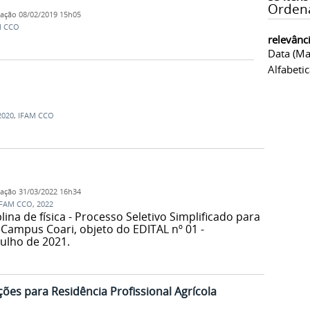
Orden
cação
08/02/2019 15h05
M CCO
relevânc
Data (ma
Alfabeti
2020
,
IFAM CCO
cação
31/03/2022 16h34
IFAM CCO
,
2022
lina de física - Processo Seletivo Simplificado para
 Campus Coari, objeto do EDITAL nº 01 -
ulho de 2021.
ões para Residência Profissional Agrícola