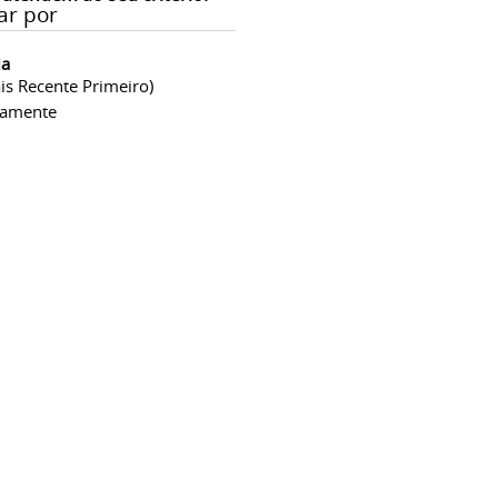
ar por
ia
is Recente Primeiro)
camente