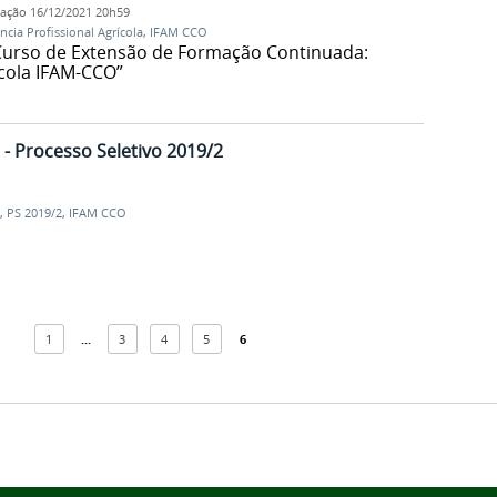
cação
16/12/2021 20h59
ncia Profissional Agrícola
,
IFAM CCO
 Curso de Extensão de Formação Continuada:
ícola IFAM-CCO”
- Processo Seletivo 2019/2
,
PS 2019/2
,
IFAM CCO
1
...
3
4
5
6