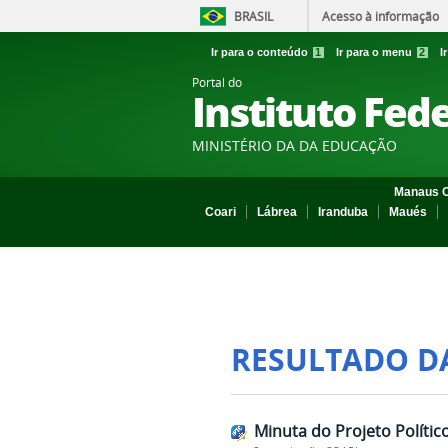
BRASIL
Acesso à informação
Ir para o conteúdo
1
Ir para o menu
2
I
Portal do
Instituto Fed
MINISTÉRIO DA DA EDUCAÇÃO
Manaus C
Coari
Lábrea
Iranduba
Maués
RESULTADO D
Minuta do Projeto Políti