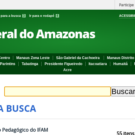
Participe
r para a busca
3
Ir para o rodapé
4
ACESSIBI
eral do Amazonas
entro
Manaus Zona Leste
São Gabriel da Cachoeira
Manaus Distrito 
Parintins
Tabatinga
Presidente Figueiredo
Itacoatiara
Humaitá
Acre
A BUSCA
co Pedagógico do IFAM
55
itens