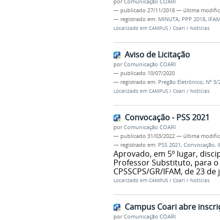
por
Comunicação COARI
—
publicado
27/11/2018
—
última modifi
— registrado em:
MINUTA
,
PPP 2018
,
IFA
Localizado em
CAMPUS
/
Coari
/
Notícias
Aviso de Licitação
por
Comunicação COARI
—
publicado
10/07/2020
— registrado em:
Pregão Eletrônico
,
Nº 3/
Localizado em
CAMPUS
/
Coari
/
Notícias
Convocação - PSS 2021
por
Comunicação COARI
—
publicado
31/03/2022
—
última modifi
— registrado em:
PSS 2021
,
Convocação
,
Aprovado, em 5º lugar, discip
Professor Substituto, para o
CPSSCPS/GR/IFAM, de 23 de j
Localizado em
CAMPUS
/
Coari
/
Notícias
Campus Coari abre inscriç
por
Comunicação COARI