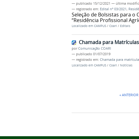
—
publicado
15/12/2021
—
última modifi
— registrado em:
Edital nº 03/2021
,
Residê
Seleção de Bolsistas para o
“Residência Profissional Agr
Localizado em
CAMPUS
/
Coari
/
Editais
Chamada para Matrículas 
por
Comunicação COARI
—
publicado
01/07/2019
— registrado em:
Chamada para matrícula
Localizado em
CAMPUS
/
Coari
/
Notícias
« ANTERIOR