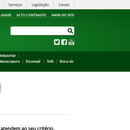
Serviços
Legislação
Canais
LIDADE
ALTO CONTRASTE
MAPA DO SITE
Search Site
Search Site
Twitter
Facebook
YouTube
Industrial
Manacapuru
Eirunepé
Tefé
Boca do
 atendem ao seu critério.