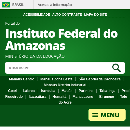
BRASIL
Acesso à informação
ACESSIBILIDADE
ALTO CONTRASTE
MAPA DO SITE
Portal do
Instituto Federal do
Amazonas
MINISTÉRIO DA DA EDUCAÇÃO
Search Site
Sea
Manaus Centro
Manaus Zona Leste
São Gabriel da Cachoeira
Manaus Distrito Industrial
Coari
Lábrea
Iranduba
Maués
Parintins
Tabatinga
Pres
Figueiredo
Itacoatiara
Humaitá
Manacapuru
Eirunepé
Tefé
do Acre