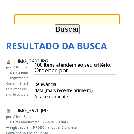
RESULTADO DA BUSCA
IMG_3633.JPG
100
itens atendem ao seu critério.
por
Milton Barros
Ordenar por
—
última modificação
17/08/2017 13h49
— registrado em:
PROEX
,
Iranduba
,
Biblioteca
Relevância
Comunitária
,
Ilha do Baixio
Localizado em
Notícias
/
IFAM visita a comunidade
data (mais recente primeiro)
Ilha do Baixio em Iranduba
Alfabeticamente
IMG_3620.JPG
por
Milton Barros
—
última modificação
17/08/2017 13h48
— registrado em:
PROEX
,
Iranduba
,
Biblioteca
Comunitária
,
Ilha do Baixio