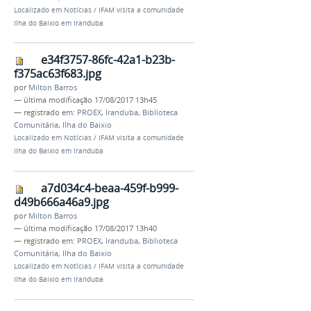
Localizado em
Notícias
/
IFAM visita a comunidade
Ilha do Baixio em Iranduba
e34f3757-86fc-42a1-b23b-
f375ac63f683.jpg
por
Milton Barros
—
última modificação
17/08/2017 13h45
— registrado em:
PROEX
,
Iranduba
,
Biblioteca
Comunitária
,
Ilha do Baixio
Localizado em
Notícias
/
IFAM visita a comunidade
Ilha do Baixio em Iranduba
a7d034c4-beaa-459f-b999-
d49b666a46a9.jpg
por
Milton Barros
—
última modificação
17/08/2017 13h40
— registrado em:
PROEX
,
Iranduba
,
Biblioteca
Comunitária
,
Ilha do Baixio
Localizado em
Notícias
/
IFAM visita a comunidade
Ilha do Baixio em Iranduba