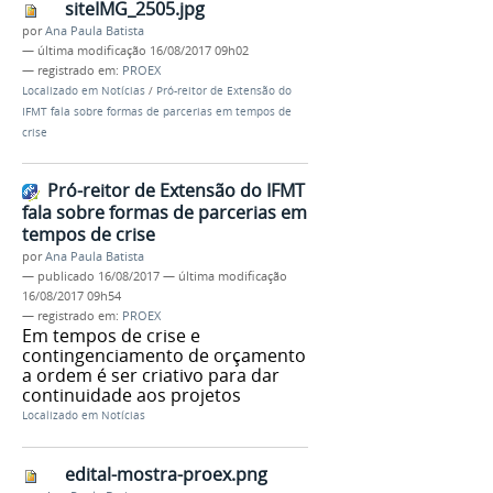
siteIMG_2505.jpg
por
Ana Paula Batista
—
última modificação
16/08/2017 09h02
— registrado em:
PROEX
Localizado em
Notícias
/
Pró-reitor de Extensão do
IFMT fala sobre formas de parcerias em tempos de
crise
Pró-reitor de Extensão do IFMT
fala sobre formas de parcerias em
tempos de crise
por
Ana Paula Batista
—
publicado
16/08/2017
—
última modificação
16/08/2017 09h54
— registrado em:
PROEX
Em tempos de crise e
contingenciamento de orçamento
a ordem é ser criativo para dar
continuidade aos projetos
Localizado em
Notícias
edital-mostra-proex.png