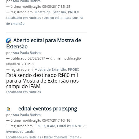
por
Ana Paula Batista
—
última modificação
08/08/2017 15h25
— registrado em:
Mostra de Extensão
,
PROEX
Localizado em
Notícias
/
Aberto edital para Mostra
de Extensão
Aberto edital para Mostra de
Extensão
por
Ana Paula Batista
—
publicado
08/08/2017
—
última modificação
08/08/2017 15h25
— registrado em:
Mostra de Extensão
,
PROEX
Está sendo destinado R$80 mil
para a Mostra de Extensão nos
campi do IFAM
Localizado em
Notícias
edital-eventos-proex.png
por
Ana Paula Batista
—
última modificação
05/07/2017 10h16
— registrado em:
PROEX
,
IFAM
,
Edital nº003/2017
,
eventos culturais
Localizado em
Notícias
/
Edital Chamada Interna -