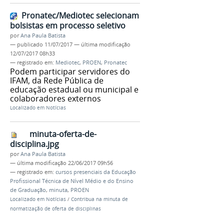
Pronatec/Mediotec selecionam
bolsistas em processo seletivo
por
Ana Paula Batista
—
publicado
11/07/2017
—
última modificação
12/07/2017 08h33
— registrado em:
Mediotec
,
PROEN
,
Pronatec
Podem participar servidores do
IFAM, da Rede Pública de
educação estadual ou municipal e
colaboradores externos
Localizado em
Notícias
minuta-oferta-de-
disciplina.jpg
por
Ana Paula Batista
—
última modificação
22/06/2017 09h56
— registrado em:
cursos presenciais da Educação
Profissional Técnica de Nível Médio e do Ensino
de Graduação
,
minuta
,
PROEN
Localizado em
Notícias
/
Contribua na minuta de
normatização de oferta de disciplinas