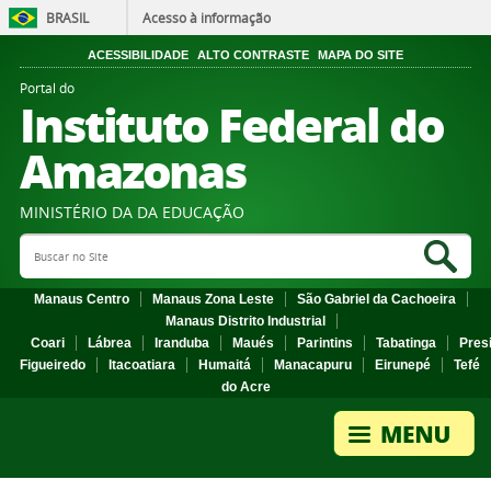
BRASIL
Acesso à informação
ACESSIBILIDADE
ALTO CONTRASTE
MAPA DO SITE
Portal do
Instituto Federal do
Amazonas
MINISTÉRIO DA DA EDUCAÇÃO
Search Site
Sea
Manaus Centro
Manaus Zona Leste
São Gabriel da Cachoeira
Manaus Distrito Industrial
Coari
Lábrea
Iranduba
Maués
Parintins
Tabatinga
Pres
Figueiredo
Itacoatiara
Humaitá
Manacapuru
Eirunepé
Tefé
do Acre