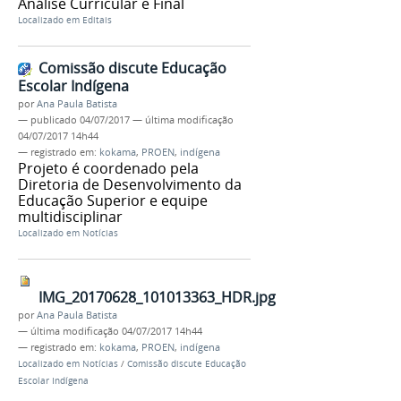
Análise Curricular e Final
Localizado em
Editais
Comissão discute Educação
Escolar Indígena
por
Ana Paula Batista
—
publicado
04/07/2017
—
última modificação
04/07/2017 14h44
— registrado em:
kokama
,
PROEN
,
indígena
Projeto é coordenado pela
Diretoria de Desenvolvimento da
Educação Superior e equipe
multidisciplinar
Localizado em
Notícias
IMG_20170628_101013363_HDR.jpg
por
Ana Paula Batista
—
última modificação
04/07/2017 14h44
— registrado em:
kokama
,
PROEN
,
indígena
Localizado em
Notícias
/
Comissão discute Educação
Escolar Indígena