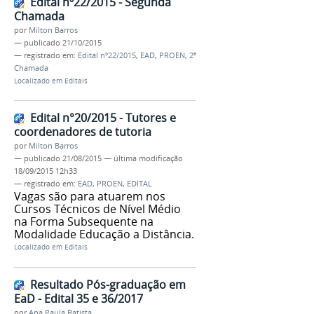
Edital nº22/2015 - Segunda
Chamada
por
Milton Barros
—
publicado
21/10/2015
— registrado em:
Edital nº22/2015
,
EAD
,
PROEN
,
2ª
Chamada
Localizado em
Editais
Edital n°20/2015 - Tutores e
coordenadores de tutoria
por
Milton Barros
—
publicado
21/08/2015
—
última modificação
18/09/2015 12h33
— registrado em:
EAD
,
PROEN
,
EDITAL
Vagas são para atuarem nos
Cursos Técnicos de Nível Médio
na Forma Subsequente na
Modalidade Educação a Distância.
Localizado em
Editais
Resultado Pós-graduação em
EaD - Edital 35 e 36/2017
por
Ana Paula Batista