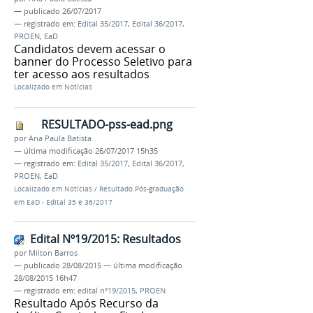
—
publicado
26/07/2017
— registrado em:
Edital 35/2017
,
Edital 36/2017
,
PROEN
,
EaD
Candidatos devem acessar o
banner do Processo Seletivo para
ter acesso aos resultados
Localizado em
Notícias
RESULTADO-pss-ead.png
por
Ana Paula Batista
—
última modificação
26/07/2017 15h35
— registrado em:
Edital 35/2017
,
Edital 36/2017
,
PROEN
,
EaD
Localizado em
Notícias
/
Resultado Pós-graduação
em EaD - Edital 35 e 36/2017
Edital Nº19/2015: Resultados
por
Milton Barros
—
publicado
28/08/2015
—
última modificação
28/08/2015 16h47
— registrado em:
edital nº19/2015
,
PROEN
Resultado Após Recurso da