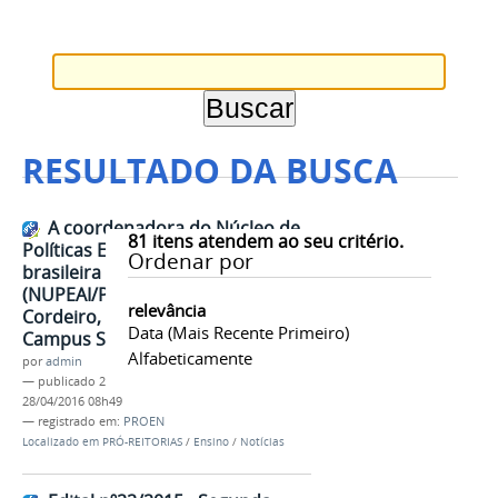
RESULTADO DA BUSCA
A coordenadora do Núcleo de
81
itens atendem ao seu critério.
Políticas Etnoeducacionais Afro-
Ordenar por
brasileira e Indígena
(NUPEAI/PROEN), Profa. Dinorah
relevância
Cordeiro, está em visita ao
Data (mais Recente Primeiro)
Campus São Gabriel da Cachoeira.
Alfabeticamente
por
admin
—
publicado
28/04/2016
—
última modificação
28/04/2016 08h49
— registrado em:
PROEN
Localizado em
PRÓ-REITORIAS
/
Ensino
/
Notícias