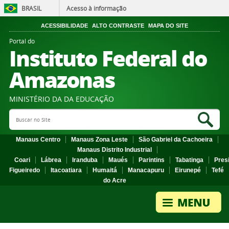
BRASIL
Acesso à informação
ACESSIBILIDADE
ALTO CONTRASTE
MAPA DO SITE
Portal do
Instituto Federal do
Amazonas
MINISTÉRIO DA DA EDUCAÇÃO
Search Site
Sea
Manaus Centro
Manaus Zona Leste
São Gabriel da Cachoeira
Manaus Distrito Industrial
Coari
Lábrea
Iranduba
Maués
Parintins
Tabatinga
Pres
Figueiredo
Itacoatiara
Humaitá
Manacapuru
Eirunepé
Tefé
do Acre