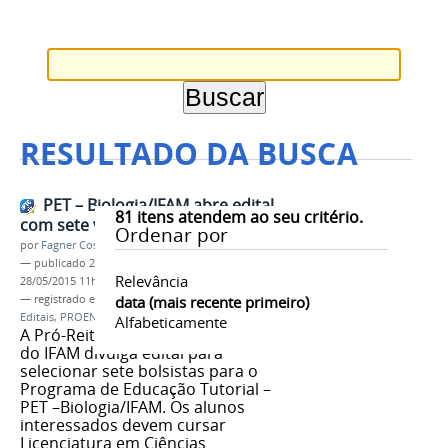
RESULTADO DA BUSCA
PET – Biologia/IFAM abre edital
81
itens atendem ao seu critério.
com sete vagas para bolsistas
Ordenar por
por
Fagner Costa
—
publicado
28/05/2015
—
última modificação
Relevância
28/05/2015 11h05
— registrado em:
Ensino
data (mais recente primeiro)
,
Processo Seletivo
,
Editais
,
PROEN
Alfabeticamente
A Pró-Reitoria de Ensino (PROEN)
do IFAM divulga edital para
selecionar sete bolsistas para o
Programa de Educação Tutorial –
PET –Biologia/IFAM. Os alunos
interessados devem cursar
Licenciatura em Ciências