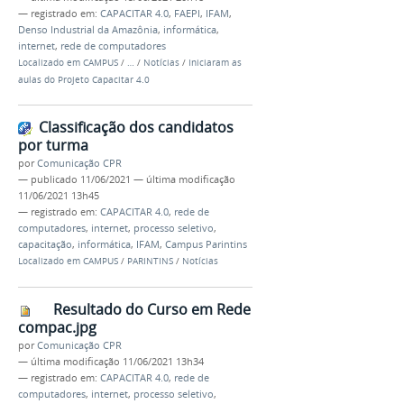
— registrado em:
CAPACITAR 4.0
,
FAEPI
,
IFAM
,
Denso Industrial da Amazônia
,
informática
,
internet
,
rede de computadores
Localizado em
CAMPUS
/
…
/
Notícias
/
Iniciaram as
aulas do Projeto Capacitar 4.0
Classificação dos candidatos
por turma
por
Comunicação CPR
—
publicado
11/06/2021
—
última modificação
11/06/2021 13h45
— registrado em:
CAPACITAR 4.0
,
rede de
computadores
,
internet
,
processo seletivo
,
capacitação
,
informática
,
IFAM
,
Campus Parintins
Localizado em
CAMPUS
/
PARINTINS
/
Notícias
Resultado do Curso em Rede
compac.jpg
por
Comunicação CPR
—
última modificação
11/06/2021 13h34
— registrado em:
CAPACITAR 4.0
,
rede de
computadores
,
internet
,
processo seletivo
,