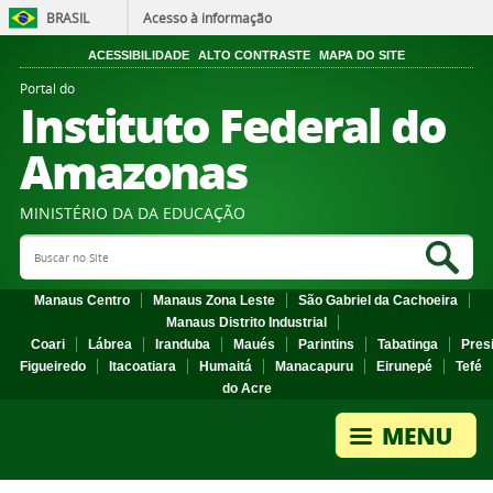
BRASIL
Acesso à informação
ACESSIBILIDADE
ALTO CONTRASTE
MAPA DO SITE
Portal do
Instituto Federal do
Amazonas
MINISTÉRIO DA DA EDUCAÇÃO
Search Site
Sea
Manaus Centro
Manaus Zona Leste
São Gabriel da Cachoeira
Manaus Distrito Industrial
Coari
Lábrea
Iranduba
Maués
Parintins
Tabatinga
Pres
Figueiredo
Itacoatiara
Humaitá
Manacapuru
Eirunepé
Tefé
do Acre