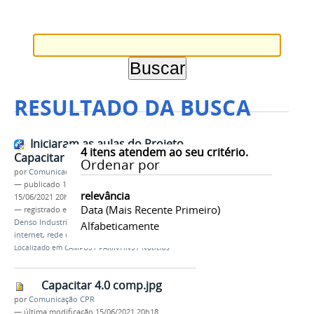
RESULTADO DA BUSCA
Iniciaram as aulas do Projeto
4
itens atendem ao seu critério.
Capacitar 4.0
Ordenar por
por
Comunicação CPR
—
publicado
15/06/2021
—
última modificação
relevância
15/06/2021 20h27
Data (mais Recente Primeiro)
— registrado em:
CAPACITAR 4.0
,
FAEPI
,
IFAM
,
Denso Industrial da Amazônia
,
informática
,
Alfabeticamente
internet
,
rede de computadores
Localizado em
CAMPUS
/
PARINTINS
/
Notícias
Capacitar 4.0 comp.jpg
por
Comunicação CPR
—
última modificação
15/06/2021 20h18