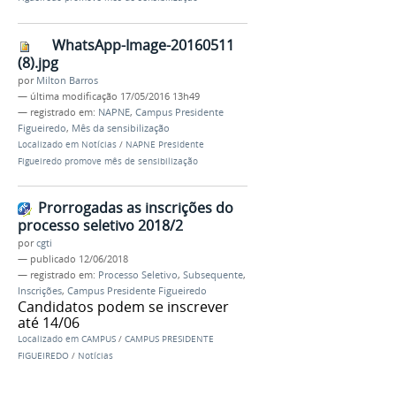
WhatsApp-Image-20160511
(8).jpg
por
Milton Barros
—
última modificação
17/05/2016 13h49
— registrado em:
NAPNE
,
Campus Presidente
Figueiredo
,
Mês da sensibilização
Localizado em
Notícias
/
NAPNE Presidente
Figueiredo promove mês de sensibilização
Prorrogadas as inscrições do
processo seletivo 2018/2
por
cgti
—
publicado
12/06/2018
— registrado em:
Processo Seletivo
,
Subsequente
,
Inscrições
,
Campus Presidente Figueiredo
Candidatos podem se inscrever
até 14/06
Localizado em
CAMPUS
/
CAMPUS PRESIDENTE
FIGUEIREDO
/
Notícias