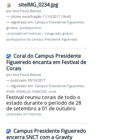
siteIMG_0234.jpg
por
Ana Paula Batista
—
última modificação
11/10/2017 13h43
— registrado em:
Campus Presidente Figueiredo
,
ginásio
,
poliesportivo
Localizado em
Notícias
/
Inaugurado ginásio
poliesportivo do Campus Presidente Figueiredo
Coral do Campus Presidente
Figueiredo encanta em Festival de
Corais
por
Ana Paula Batista
—
publicado
03/10/2017
— registrado em:
Campus Presidente Figueiredo
,
IFAM
,
IFAMILIA
,
FAMCOR
,
coral
Festival reuniu corais de todo o
estado durante o período de 28
de setembro a 01 de outubro
Localizado em
Notícias
Campus Presidente Figueiredo
encerra SNCT com a Gravity