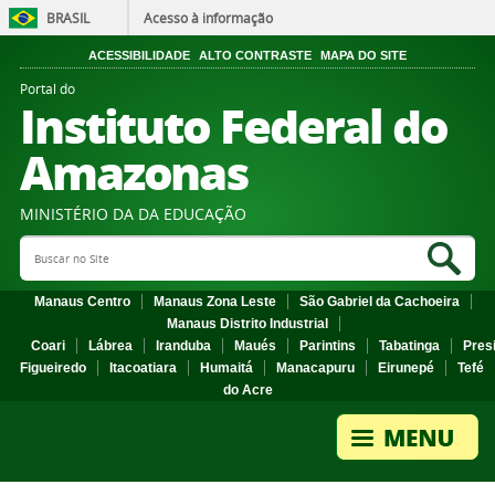
BRASIL
Acesso à informação
ACESSIBILIDADE
ALTO CONTRASTE
MAPA DO SITE
Portal do
Instituto Federal do
Amazonas
MINISTÉRIO DA DA EDUCAÇÃO
Search Site
Sea
Manaus Centro
Manaus Zona Leste
São Gabriel da Cachoeira
Manaus Distrito Industrial
Coari
Lábrea
Iranduba
Maués
Parintins
Tabatinga
Pres
Figueiredo
Itacoatiara
Humaitá
Manacapuru
Eirunepé
Tefé
do Acre