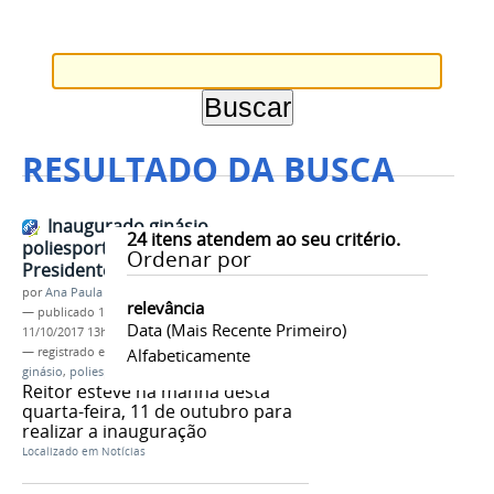
RESULTADO DA BUSCA
Inaugurado ginásio
24
itens atendem ao seu critério.
poliesportivo do Campus
Ordenar por
Presidente Figueiredo
por
Ana Paula Batista
relevância
—
publicado
11/10/2017
—
última modificação
Data (mais Recente Primeiro)
11/10/2017 13h49
— registrado em:
Campus Presidente Figueiredo
Alfabeticamente
,
ginásio
,
poliesportivo
Reitor esteve na manhã desta
quarta-feira, 11 de outubro para
realizar a inauguração
Localizado em
Notícias