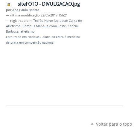
siteFOTO - DIVULGACAO.jpg
por
Ana Paula Batista
—
última modificação
22/05/2017 15h21
— registrado em:
Troféu Norte Nordeste Caixa de
Atletismo
,
Campus Manaus Zona Leste
,
Karícia
Barbosa
,
atletismo
Localizado em
Notícias
/
Aluna do CMZL é medalha
de prata em competição nacional
Voltar para o topo