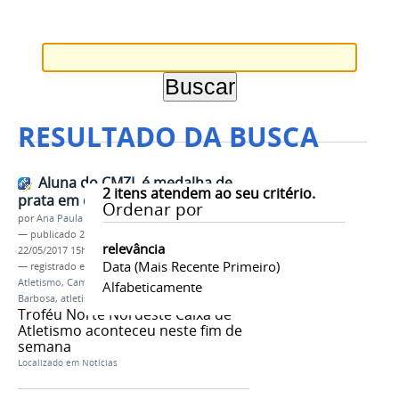
RESULTADO DA BUSCA
Aluna do CMZL é medalha de
2
itens atendem ao seu critério.
prata em competição nacional
Ordenar por
por
Ana Paula Batista
—
publicado
22/05/2017
—
última modificação
relevância
22/05/2017 15h21
Data (mais Recente Primeiro)
— registrado em:
Troféu Norte Nordeste Caixa de
Atletismo
,
Campus Manaus Zona Leste
,
Karícia
Alfabeticamente
Barbosa
,
atletismo
Troféu Norte Nordeste Caixa de
Atletismo aconteceu neste fim de
semana
Localizado em
Notícias