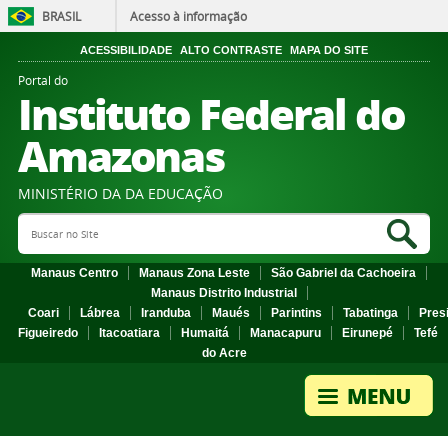
BRASIL
Acesso à informação
ACESSIBILIDADE
ALTO CONTRASTE
MAPA DO SITE
Portal do
Instituto Federal do
Amazonas
MINISTÉRIO DA DA EDUCAÇÃO
Search Site
Sea
Manaus Centro
Manaus Zona Leste
São Gabriel da Cachoeira
Manaus Distrito Industrial
Coari
Lábrea
Iranduba
Maués
Parintins
Tabatinga
Pres
Figueiredo
Itacoatiara
Humaitá
Manacapuru
Eirunepé
Tefé
do Acre