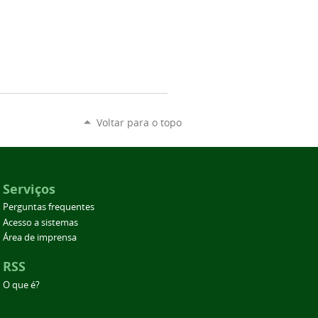
Voltar para o topo
Serviços
Perguntas frequentes
Acesso a sistemas
Área de imprensa
RSS
O que é?