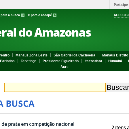
Participe
r para a busca
3
Ir para o rodapé
4
ACESSIBI
eral do Amazonas
entro
Manaus Zona Leste
São Gabriel da Cachoeira
Manaus Distrito 
Parintins
Tabatinga
Presidente Figueiredo
Itacoatiara
Humaitá
Acre
A BUSCA
 de prata em competição nacional
2
itens 