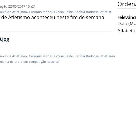
Orden
cação
22/05/2017 15h21
aixa de Atletismo
,
Campus Manaus Zona Leste
,
Karícia Barbosa
,
atletismo
 de Atletismo aconteceu neste fim de semana
relevânc
Data (ma
Alfabeti
.jpg
aixa de Atletismo
,
Campus Manaus Zona Leste
,
Karícia Barbosa
,
atletismo
dalha de prata em competição nacional