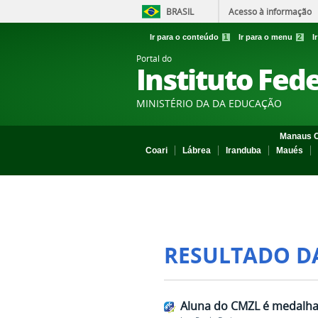
BRASIL
Acesso à informação
Ir para o conteúdo
1
Ir para o menu
2
I
Portal do
Instituto Fed
MINISTÉRIO DA DA EDUCAÇÃO
Manaus C
Coari
Lábrea
Iranduba
Maués
RESULTADO D
Aluna do CMZL é medalha