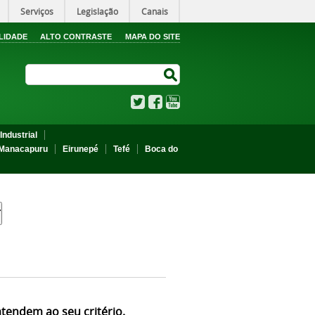
Serviços
Legislação
Canais
LIDADE
ALTO CONTRASTE
MAPA DO SITE
Search Site
Search Site
Twitter
Facebook
YouTube
Industrial
Manacapuru
Eirunepé
Tefé
Boca do
atendem ao seu critério.