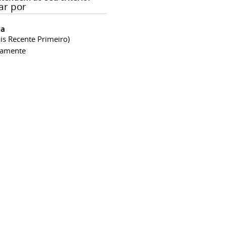
ar por
ia
is Recente Primeiro)
camente