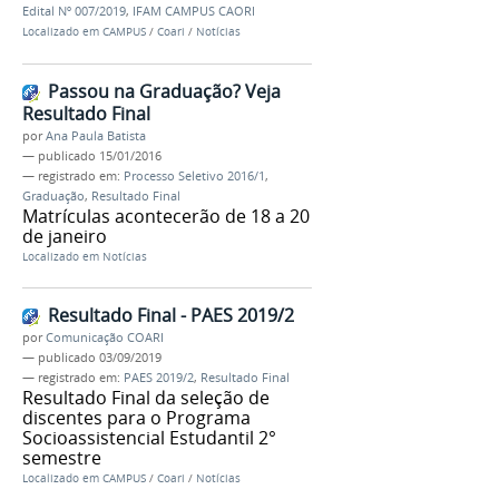
Edital Nº 007/2019
,
IFAM CAMPUS CAORI
Localizado em
CAMPUS
/
Coari
/
Notícias
Passou na Graduação? Veja
Resultado Final
por
Ana Paula Batista
—
publicado
15/01/2016
— registrado em:
Processo Seletivo 2016/1
,
Graduação
,
Resultado Final
Matrículas acontecerão de 18 a 20
de janeiro
Localizado em
Notícias
Resultado Final - PAES 2019/2
por
Comunicação COARI
—
publicado
03/09/2019
— registrado em:
PAES 2019/2
,
Resultado Final
Resultado Final da seleção de
discentes para o Programa
Socioassistencial Estudantil 2°
semestre
Localizado em
CAMPUS
/
Coari
/
Notícias