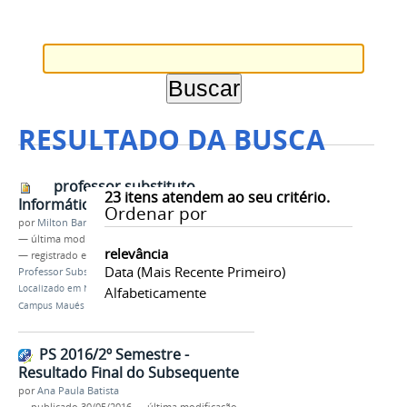
RESULTADO DA BUSCA
professor substituto
23
itens atendem ao seu critério.
Informática
Ordenar por
por
Milton Barros
—
última modificação
23/03/2017 16h40
relevância
— registrado em:
Resultado Final
,
Maués
,
Data (mais Recente Primeiro)
Professor Substituto
,
PSS
Localizado em
Notícias
/
PSS Professor Substituto
Alfabeticamente
Campus Maués - Resultado Final
PS 2016/2º Semestre -
Resultado Final do Subsequente
por
Ana Paula Batista
—
publicado
30/05/2016
—
última modificação