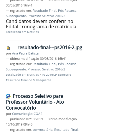
30/05/2016 16h41
— registrado em:
Resultado Final
,
Pós Recurso
,
Subsequente
,
Processo Seletivo 2016/2
Candidatos devem conferir no
Edital cronograma de matrícula.
Localizado em
Notícias
resultado-final---ps2016-2.jpg
por
Ana Paula Batista
—
última modificação
30/05/2016 16h41
— registrado em:
Resultado Final
,
Pós Recurso
,
Subsequente
,
Processo Seletivo 2016/2
Localizado em
Notícias
/
PS 2016/2º Semestre -
Resultado Final do Subsequente
Processo Seletivo para
Professor Voluntário - Ato
Convocatório
por
Comunicação COARI
—
publicado
02/10/2019
—
última modificação
10/10/2019 09h45
— registrado em:
convocatória
,
Resultado Final
,