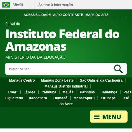
BRASIL
Acesso à informação
ACESSIBILIDADE
ALTO CONTRASTE
MAPA DO SITE
Portal do
Instituto Federal do
Amazonas
MINISTÉRIO DA DA EDUCAÇÃO
Search Site
Sea
Manaus Centro
Manaus Zona Leste
São Gabriel da Cachoeira
Manaus Distrito Industrial
Coari
Lábrea
Iranduba
Maués
Parintins
Tabatinga
Pres
Figueiredo
Itacoatiara
Humaitá
Manacapuru
Eirunepé
Tefé
do Acre