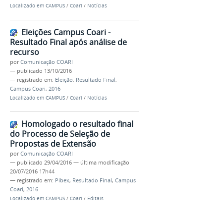
Localizado em
CAMPUS
/
Coari
/
Notícias
Eleições Campus Coari -
Resultado Final após análise de
recurso
por
Comunicação COARI
—
publicado
13/10/2016
— registrado em:
Eleição
,
Resultado Final
,
Campus Coari
,
2016
Localizado em
CAMPUS
/
Coari
/
Notícias
Homologado o resultado final
do Processo de Seleção de
Propostas de Extensão
por
Comunicação COARI
—
publicado
29/04/2016
—
última modificação
20/07/2016 17h44
— registrado em:
Pibex
,
Resultado Final
,
Campus
Coari
,
2016
Localizado em
CAMPUS
/
Coari
/
Editais