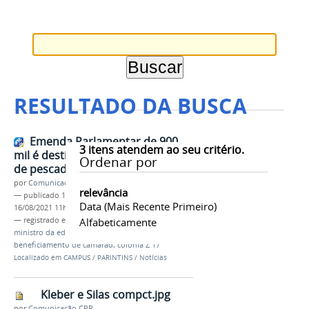
RESULTADO DA BUSCA
Emenda Parlamentar de 900
3
itens atendem ao seu critério.
mil é destinada a beneficiamento
Ordenar por
de pescado e camarão
por
Comunicação CPR
relevância
—
publicado
16/08/2021
—
última modificação
Data (mais Recente Primeiro)
16/08/2021 11h24
— registrado em:
camarão
Alfabeticamente
,
ementa parlamentar
,
ministro da educação
,
campus Parintins
,
beneficiamento de camarão
,
colônia Z 17
Localizado em
CAMPUS
/
PARINTINS
/
Notícias
Kleber e Silas compct.jpg
por
Comunicação CPR