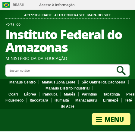
BRASIL
Acesso à informação
ACESSIBILIDADE
ALTO CONTRASTE
MAPA DO SITE
Portal do
Instituto Federal do
Amazonas
MINISTÉRIO DA DA EDUCAÇÃO
Search Site
Sea
Manaus Centro
Manaus Zona Leste
São Gabriel da Cachoeira
Manaus Distrito Industrial
Coari
Lábrea
Iranduba
Maués
Parintins
Tabatinga
Pres
Figueiredo
Itacoatiara
Humaitá
Manacapuru
Eirunepé
Tefé
do Acre