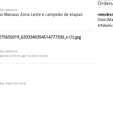
Orden
ões
,
atletismo
us Manaus Zona Leste e campeão de etapas
relevânc
Data (ma
Alfabeti
275655019_6333340354514777330_n (1).jpg
ões
,
atletismo
arante primeiro lugar no pódio do JEAS
ões
,
IFAM CCO 2019