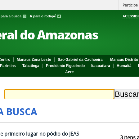
Participe
r para a busca
3
Ir para o rodapé
4
ACESSIBI
eral do Amazonas
entro
Manaus Zona Leste
São Gabriel da Cachoeira
Manaus Distrito 
Parintins
Tabatinga
Presidente Figueiredo
Itacoatiara
Humaitá
Acre
A BUSCA
e primeiro lugar no pódio do JEAS
3
itens 