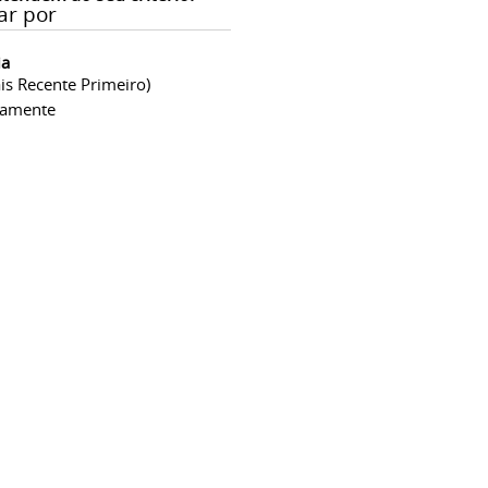
ar por
ia
is Recente Primeiro)
camente