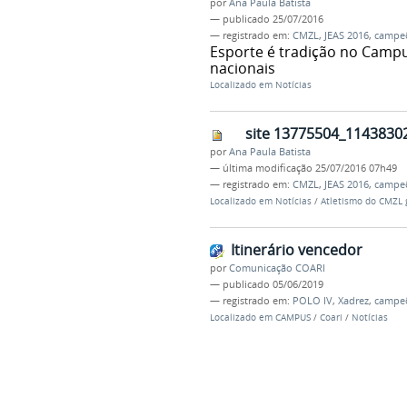
por
Ana Paula Batista
—
publicado
25/07/2016
— registrado em:
CMZL
,
JEAS 2016
,
campe
Esporte é tradição no Camp
nacionais
Localizado em
Notícias
site 13775504_1143830
por
Ana Paula Batista
—
última modificação
25/07/2016 07h49
— registrado em:
CMZL
,
JEAS 2016
,
campe
Localizado em
Notícias
/
Atletismo do CMZL g
Itinerário vencedor
por
Comunicação COARI
—
publicado
05/06/2019
— registrado em:
POLO IV
,
Xadrez
,
campe
Localizado em
CAMPUS
/
Coari
/
Notícias