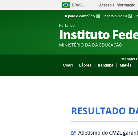
BRASIL
Acesso à informação
Ir para o conteúdo
1
Ir para o menu
2
I
Portal do
Instituto Fed
MINISTÉRIO DA DA EDUCAÇÃO
Manaus C
Coari
Lábrea
Iranduba
Maués
RESULTADO D
Atletismo do CMZL garant