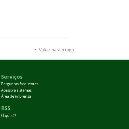
Voltar para o topo
Serviços
Perguntas frequentes
Acesso a sistemas
Área de imprensa
RSS
O que é?