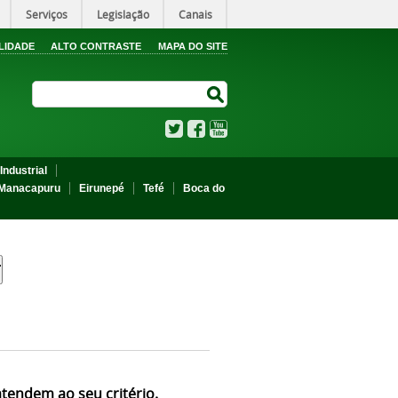
Serviços
Legislação
Canais
LIDADE
ALTO CONTRASTE
MAPA DO SITE
Search Site
Search Site
Twitter
Facebook
YouTube
Industrial
Manacapuru
Eirunepé
Tefé
Boca do
atendem ao seu critério.