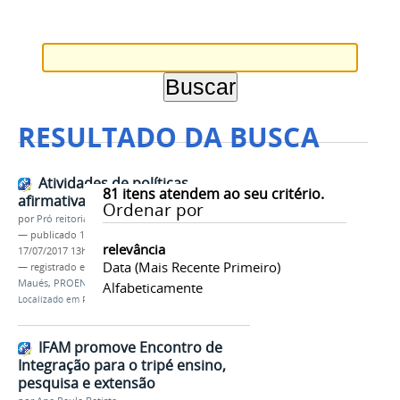
RESULTADO DA BUSCA
Atividades de políticas
81
itens atendem ao seu critério.
afirmativas em Maués
Ordenar por
por
Pró reitoria de Ensino
—
publicado
17/07/2017
—
última modificação
relevância
17/07/2017 13h03
Data (mais Recente Primeiro)
— registrado em:
políticas afirmativas
,
Campus
Maués
,
PROEN
,
Educação do Campo
Alfabeticamente
Localizado em
PRÓ-REITORIAS
/
Ensino
/
Notícias
IFAM promove Encontro de
Integração para o tripé ensino,
pesquisa e extensão