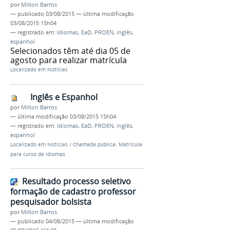
por
Milton Barros
—
publicado
03/08/2015
—
última modificação
03/08/2015 15h04
— registrado em:
Idiomas
,
EaD
,
PROEN
,
inglês
,
espanhol
Selecionados têm até dia 05 de
agosto para realizar matrícula
Localizado em
Notícias
Inglês e Espanhol
por
Milton Barros
—
última modificação
03/08/2015 15h04
— registrado em:
Idiomas
,
EaD
,
PROEN
,
inglês
,
espanhol
Localizado em
Notícias
/
Chamada pública: Matrícula
para curso de idiomas
Resultado processo seletivo
formação de cadastro professor
pesquisador bolsista
por
Milton Barros
—
publicado
04/08/2015
—
última modificação