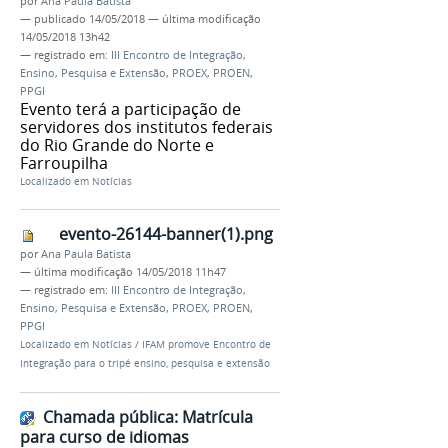
por
Ana Paula Batista
—
publicado
14/05/2018
—
última modificação
14/05/2018 13h42
— registrado em:
III Encontro de Integração,
Ensino, Pesquisa e Extensão
,
PROEX
,
PROEN
,
PPGI
Evento terá a participação de
servidores dos institutos federais
do Rio Grande do Norte e
Farroupilha
Localizado em
Notícias
evento-26144-banner(1).png
por
Ana Paula Batista
—
última modificação
14/05/2018 11h47
— registrado em:
III Encontro de Integração,
Ensino, Pesquisa e Extensão
,
PROEX
,
PROEN
,
PPGI
Localizado em
Notícias
/
IFAM promove Encontro de
Integração para o tripé ensino, pesquisa e extensão
Chamada pública: Matrícula
para curso de idiomas