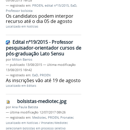
05/08/2015 16h28
— registrado em:
PROEN
,
edital nº15/2015
,
EaD
,
Professor bolsista
Os candidatos podem interpor
recurso até o dia 05 de agosto
Localizado em
Notícias
Edital nº19/2015 - Professor
pesquisador-orientador cursos de
pós-graduação Lato Sensu
por
Milton Barros
—
publicado
13/08/2015
—
última modificação
13/08/2015 16h42
— registrado em:
EaD
,
PROEN
As inscrições vão até 19 de agosto
Localizado em
Editais
bolsistas-mediotec.jpg
por
Ana Paula Batista
—
última modificação
12/07/2017 08h26
— registrado em:
Mediotec
,
PROEN
,
Pronatec
Localizado em
Notícias
/
Pronatec/Mediotec
selecionam bolsistas em processo seletivo