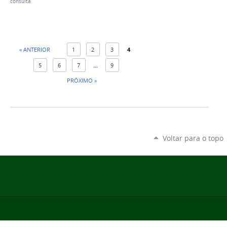
consulta
« ANTERIOR
1
2
3
4
5
6
7
...
9
PRÓXIMO »
Voltar para o topo