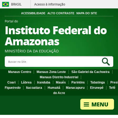
BRASIL
Acesso à informação
ACESSIBILIDADE
ALTO CONTRASTE
MAPA DO SITE
Portal do
Instituto Federal do
Amazonas
MINISTÉRIO DA DA EDUCAÇÃO
Search Site
Sea
Manaus Centro
Manaus Zona Leste
São Gabriel da Cachoeira
Manaus Distrito Industrial
Coari
Lábrea
Iranduba
Maués
Parintins
Tabatinga
Pres
Figueiredo
Itacoatiara
Humaitá
Manacapuru
Eirunepé
Tefé
do Acre