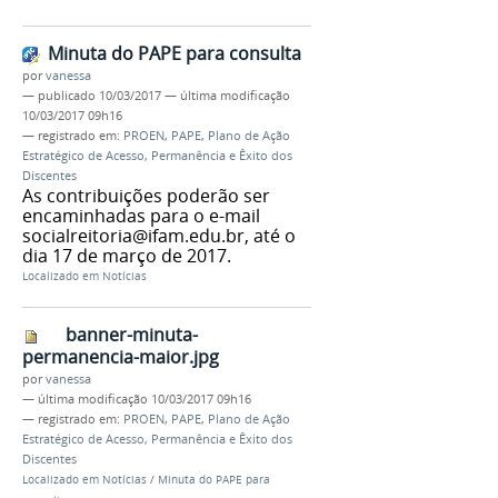
Minuta do PAPE para consulta
por
vanessa
—
publicado
10/03/2017
—
última modificação
10/03/2017 09h16
— registrado em:
PROEN
,
PAPE
,
Plano de Ação
Estratégico de Acesso, Permanência e Êxito dos
Discentes
As contribuições poderão ser
encaminhadas para o e-mail
socialreitoria@ifam.edu.br, até o
dia 17 de março de 2017.
Localizado em
Notícias
banner-minuta-
permanencia-maior.jpg
por
vanessa
—
última modificação
10/03/2017 09h16
— registrado em:
PROEN
,
PAPE
,
Plano de Ação
Estratégico de Acesso, Permanência e Êxito dos
Discentes
Localizado em
Notícias
/
Minuta do PAPE para