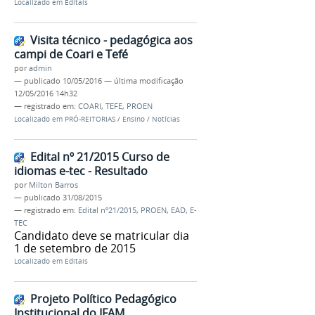
Localizado em
Editais
Visita técnico - pedagógica aos
campi de Coari e Tefé
por
admin
—
publicado
10/05/2016
—
última modificação
12/05/2016 14h32
— registrado em:
COARI
,
TEFE
,
PROEN
Localizado em
PRÓ-REITORIAS
/
Ensino
/
Notícias
Edital nº 21/2015 Curso de
idiomas e-tec - Resultado
por
Milton Barros
—
publicado
31/08/2015
— registrado em:
Edital nº21/2015
,
PROEN
,
EAD
,
E-
TEC
Candidato deve se matricular dia
1 de setembro de 2015
Localizado em
Editais
Projeto Político Pedagógico
Institucional do IFAM