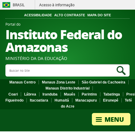
BRASIL
Acesso à informação
ACESSIBILIDADE
ALTO CONTRASTE
MAPA DO SITE
Portal do
Instituto Federal do
Amazonas
MINISTÉRIO DA DA EDUCAÇÃO
Search Site
Sea
Manaus Centro
Manaus Zona Leste
São Gabriel da Cachoeira
Manaus Distrito Industrial
Coari
Lábrea
Iranduba
Maués
Parintins
Tabatinga
Pres
Figueiredo
Itacoatiara
Humaitá
Manacapuru
Eirunepé
Tefé
do Acre