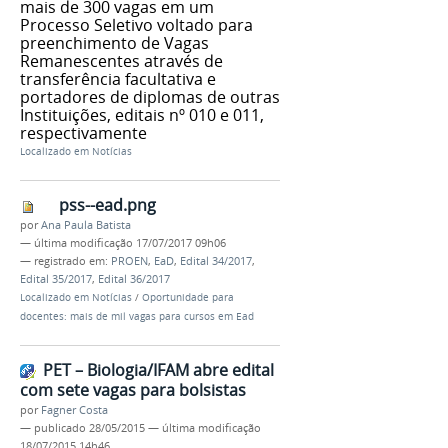
mais de 300 vagas em um
Processo Seletivo voltado para
preenchimento de Vagas
Remanescentes através de
transferência facultativa e
portadores de diplomas de outras
Instituições, editais nº 010 e 011,
respectivamente
Localizado em
Notícias
pss--ead.png
por
Ana Paula Batista
—
última modificação
17/07/2017 09h06
— registrado em:
PROEN
,
EaD
,
Edital 34/2017
,
Edital 35/2017
,
Edital 36/2017
Localizado em
Notícias
/
Oportunidade para
docentes: mais de mil vagas para cursos em Ead
PET – Biologia/IFAM abre edital
com sete vagas para bolsistas
por
Fagner Costa
—
publicado
28/05/2015
—
última modificação
18/07/2015 14h46