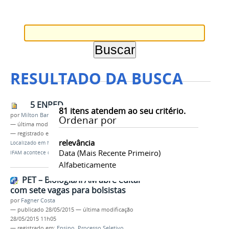
RESULTADO DA BUSCA
5 ENPED
81
itens atendem ao seu critério.
por
Milton Barros
Ordenar por
—
última modificação
28/09/2017 11h45
— registrado em:
ENPED
,
PROEN
,
Ensino
relevância
Localizado em
Notícias
/
V Encontro Pedagógico do
Data (mais Recente Primeiro)
IFAM acontece de 02 a 6 de outubro
Alfabeticamente
PET – Biologia/IFAM abre edital
com sete vagas para bolsistas
por
Fagner Costa
—
publicado
28/05/2015
—
última modificação
28/05/2015 11h05
— registrado em:
Ensino
,
Processo Seletivo
,