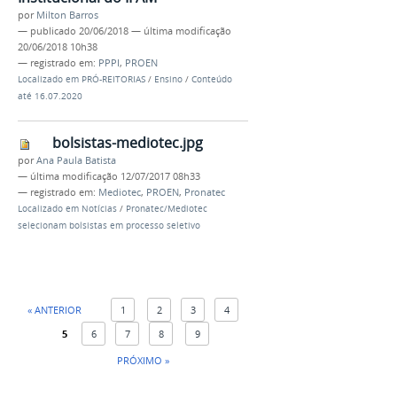
por
Milton Barros
—
publicado
20/06/2018
—
última modificação
20/06/2018 10h38
— registrado em:
PPPI
,
PROEN
Localizado em
PRÓ-REITORIAS
/
Ensino
/
Conteúdo
até 16.07.2020
bolsistas-mediotec.jpg
por
Ana Paula Batista
—
última modificação
12/07/2017 08h33
— registrado em:
Mediotec
,
PROEN
,
Pronatec
Localizado em
Notícias
/
Pronatec/Mediotec
selecionam bolsistas em processo seletivo
« ANTERIOR
1
2
3
4
5
6
7
8
9
PRÓXIMO »