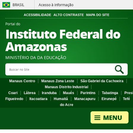
BRASIL
Acesso à informação
ACESSIBILIDADE
ALTO CONTRASTE
MAPA DO SITE
Portal do
Instituto Federal do
Amazonas
MINISTÉRIO DA DA EDUCAÇÃO
Search Site
Sea
Manaus Centro
Manaus Zona Leste
São Gabriel da Cachoeira
Manaus Distrito Industrial
Coari
Lábrea
Iranduba
Maués
Parintins
Tabatinga
Pres
Figueiredo
Itacoatiara
Humaitá
Manacapuru
Eirunepé
Tefé
do Acre