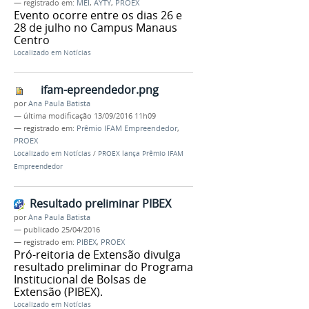
— registrado em:
MEI
,
AYTY
,
PROEX
Evento ocorre entre os dias 26 e
28 de julho no Campus Manaus
Centro
Localizado em
Notícias
ifam-epreendedor.png
por
Ana Paula Batista
—
última modificação
13/09/2016 11h09
— registrado em:
Prêmio IFAM Empreendedor
,
PROEX
Localizado em
Notícias
/
PROEX lança Prêmio IFAM
Empreendedor
Resultado preliminar PIBEX
por
Ana Paula Batista
—
publicado
25/04/2016
— registrado em:
PIBEX
,
PROEX
Pró-reitoria de Extensão divulga
resultado preliminar do Programa
Institucional de Bolsas de
Extensão (PIBEX).
Localizado em
Notícias