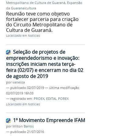
Metropolitano de Cultura de Guaraná
,
Expansão
da Guaranaicultura
Reunião teve como objetivo
fortalecer parceria para criação
do Circuito Metropolitano de
Cultura de Guaraná.
Localizado em
Notícias
Seleção de projetos de
empreendedorismo e inovação:
inscrições iniciam nesta terça-
feira (02/07) e encerram no dia 02
de agosto de 2019
por
vanessa
—
publicado
02/07/2019
—
última modificação
02/07/2019 16h33
— registrado em:
PROEX
,
EDITAL POREX
Localizado em
Notícias
1º Movimento Empreende IFAM
por
Milton Barros
—
publicado
21/07/2016