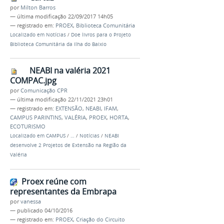
por
Milton Barros
—
última modificação
22/09/2017 14h05
— registrado em:
PROEX
,
Biblioteca Comunitária
Localizado em
Notícias
/
Doe livros para o Projeto
Biblioteca Comunitária da Ilha do Baixio
NEABI na valéria 2021
COMPAC.jpg
por
Comunicação CPR
—
última modificação
22/11/2021 23h01
— registrado em:
EXTENSÃO
,
NEABI
,
IFAM
,
CAMPUS PARINTINS
,
VALÉRIA
,
PROEX
,
HORTA
,
ECOTURISMO
Localizado em
CAMPUS
/
…
/
Notícias
/
NEABI
desenvolve 2 Projetos de Extensão na Região da
Valéria
Proex reúne com
representantes da Embrapa
por
vanessa
—
publicado
04/10/2016
— registrado em:
PROEX
,
Criação do Circuito