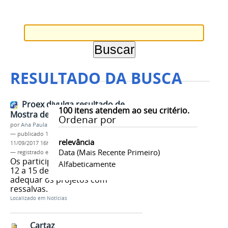
RESULTADO DA BUSCA
Proex divulga resultado de
100
itens atendem ao seu critério.
Mostra de Extensão
Ordenar por
por
Ana Paula Batista
—
publicado
11/09/2017
—
última modificação
relevância
11/09/2017 16h47
Data (mais Recente Primeiro)
— registrado em:
PROEX
,
mostra de extensão
Os participantes têm o período de
Alfabeticamente
12 a 15 de setembro para
adequar os projetos com
ressalvas.
Localizado em
Notícias
Cartaz