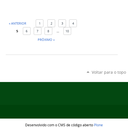
« ANTERIOR
1
2
3
4
5
6
7
8
...
10
PRÓXIMO »
Voltar para o topo
Desenvolvido com o CMS de código aberto
Plone